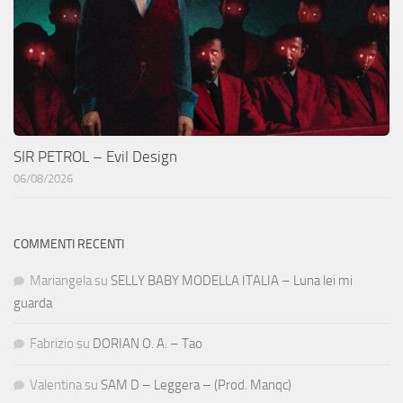
SIR PETROL – Evil Design
06/08/2026
COMMENTI RECENTI
Mariangela
su
SELLY BABY MODELLA ITALIA – Luna lei mi
guarda
Fabrizio
su
DORIAN O. A. – Tao
Valentina
su
SAM D – Leggera – (Prod. Manqc)