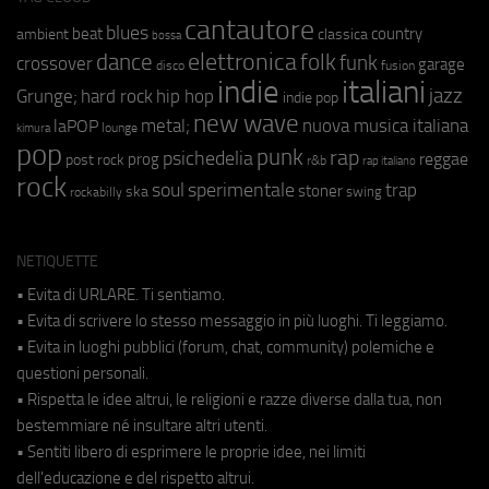
cantautore
blues
beat
country
ambient
classica
bossa
elettronica
dance
folk
funk
crossover
garage
fusion
disco
indie
italiani
jazz
hip hop
Grunge;
hard rock
indie pop
new wave
metal;
nuova musica italiana
laPOP
lounge
kimura
pop
punk
rap
psichedelia
reggae
prog
post rock
r&b
rap italiano
rock
soul
sperimentale
trap
stoner
ska
swing
rockabilly
NETIQUETTE
• Evita di URLARE. Ti sentiamo.
• Evita di scrivere lo stesso messaggio in più luoghi. Ti leggiamo.
• Evita in luoghi pubblici (forum, chat, community) polemiche e
questioni personali.
• Rispetta le idee altrui, le religioni e razze diverse dalla tua, non
bestemmiare né insultare altri utenti.
• Sentiti libero di esprimere le proprie idee, nei limiti
dell'educazione e del rispetto altrui.