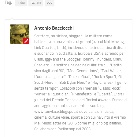
Tag:
indie
italiani
pop
Antonio Bacciocchi
Scrittore, musicista, blogger. Ha militato come
batterista in una ventina di gruppi (tra cui Not Moving,
Link Quartet, Lilith), incidendo una cinquantina di dischi
e suonando in tutta Italia, Europa e USA e aprendo per
Clash, Iggy and the Stooges, Johnny Thunders, Manu
Chao etc. Ha scritto una decina di libri tra cui "Uscito
vivo dagli anni 80", "Mod Generations", "Paul Weller,
L’uomo cangiante", "Rock n Goal", "Rock n Spor"t, Gil
Scott-Heron Il Bob Dylan Nero" e "Ray Charles- Il genio
senza tempo". Collabora con i mensili “Classic Rock”,
"Vinile" e i quotidiani “Il Manifesto” e “Libertà”. E' tra i
giurati del Premio Tenco e del Rockol Awards. Da sedici
anni aggiorna quotidianamente il suo blog
www.tonyface.blogspot.it dove parla di musica,
cinema, culture varie, sport e con cui ha vinto il Premio
Mei Musicletter del 2016 come miglior blog italiano.
Collabora con Radiocoop dal 2003.