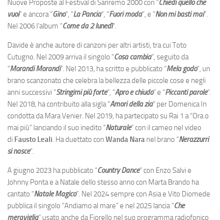
Nuove Proposte al Festival di Sanremo 2000 con “
Chiedi quello che
vuoi
” e ancora “
Gino
“, “
La Pancia
“, “
Fuori moda
“, e “
Non mi basti mai
“.
Nel 2006 l’album “
Come da 2 lunedì
“.
Davide è anche autore di canzoni per altri artisti, tra cui Toto
Cutugno. Nel 2009 arriva il singolo “
Cosa cambia
“, seguito da
“
Morandi Morandi
”. Nel 2013, ha scritto e pubblicato “
Mela godo
“, un
brano scanzonato che celebra la bellezza delle piccole cose e negli
anni successivi “
Stringimi più forte
“, “
Apro e chiudo
” e “
Piccanti parole
“.
Nel 2018, ha contribuito alla sigla “
Amori della zia
” per Domenica In
condotta da Mara Venier. Nel 2019, ha partecipato su Rai 1 a “Ora o
mai più” lanciando il suo inedito “
Naturale
” con il cameo nel video
di
Fausto Leali
. Ha duettato con
Wanda Nara
nel brano “
Nerazzurri
si nasce
“.
A giugno 2023 ha pubblicato “
Country Dance
” con Enzo Salvi e
Johnny Ponta e a Natale dello stesso anno con Marta Brando ha
cantato “
Natale Magico
”. Nel 2024 sempre con Asia e Vito Diomede
pubblica il singolo “Andiamo al mare” e nel 2025 lancia “
Che
meraviglia
” usato anche da Fiorello nel suo programma radiofonico