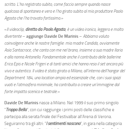
scritto. L’ho registrato subito, come faccio sempre quando nasce
qualcosa di spontaneo e vero e l’ho girato subito al mio produttore Paolo
Agosta che l’ha trovato fortissimo
.»
«
Il videoclip,
diretto da Paolo Agosta
, è un video ironico, leggero e molto
divertente
–
aggiunge Davide De Marinis
–
Abbiamo voluto
coinvolgere anche le nostre famiglie: mia madre Candida, ovviamente
Asia Santacroce, che canta con me nel brano, insieme a sua madre Ilaria
e alla nonna Antonella. Fondamentale anche il contributo delle ballerine
Erica Epis e Nicole Frigeri e di tanti amici che hanno reso il set ancora più
vivo e autentico.
Il video è stato girato a Milano, all’interno dell’hangar del
Department 184, una location ampia ed essenziale che, con i suoi spazi
vuoti e l’atmosfera minimale, ha contribuito a creare un’immagine dal
forte impatto scenico e teatrale
.»
Davide De Marinis
nasce a Milano. Nel 1999 il suo primo singolo
“
Troppo Bella
“, con cui raggiunge i primi posti delle classifiche e
partecipa alla serata finale del Festivalbar all’Arena di Verona.
Seguiranno tra gli altri: “
I sentimenti nascono
“, in gara nella categoria