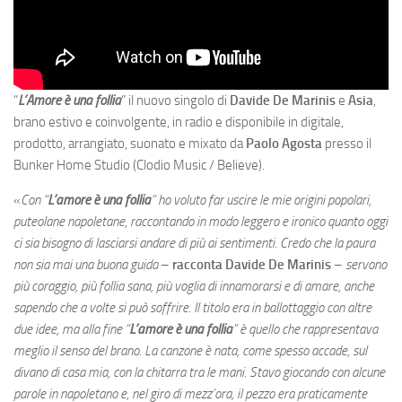
“
L’Amore è una follia
” il nuovo singolo di
Davide De Marinis
e
Asia
,
brano estivo e coinvolgente, in radio e disponibile in digitale,
prodotto, arrangiato, suonato e mixato da
Paolo Agosta
presso il
Bunker Home Studio (Clodio Music / Believe).
«
Con “
L’amore è una follia
” ho voluto far uscire le mie origini popolari,
puteolane napoletane, raccontando in modo leggero e ironico quanto oggi
ci sia bisogno di lasciarsi andare di più ai sentimenti. Credo che la paura
non sia mai una buona guida
–
racconta Davide De Marinis
–
servono
più coraggio, più follia sana, più voglia di innamorarsi e di amare, anche
sapendo che a volte si può soffrire.
Il titolo era in ballottaggio con altre
due idee, ma alla fine “
L’amore è una follia
” è quello che rappresentava
meglio il senso del brano. La canzone è nata, come spesso accade, sul
divano di casa mia, con la chitarra tra le mani. Stavo giocando con alcune
parole in napoletano e, nel giro di mezz’ora, il pezzo era praticamente