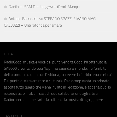
Danilo
su
SAM D – Leggera – (Prod. Manqc)
Antonio Bacciocchi
su
STEFANO SPAZZI / IVANO MAGI
GALLUZZI – Una rotonda per amare
ETICA
RadioCoop, musica e voce dei punti vendita Coop, ha ottenuto la
SA8000
diventando così "la prima azienda al mondo, nell'ambito
della comunicazione e dell'editoria, a ricevere la Certificazione etica".
Dal punto di vista artistico e culturale, Radiocoop vanta un primato:
ascolta tutto quello che viene inviato in redazione, e appena può, lo
recensisce, e in alcuni casi, chiede collaborazione agli artisti.
Radiocoop sostiene l'arte, la cultura e la musica di ogni genere.
TAG CLOUD