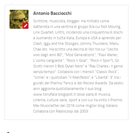
Antonio Bacciocchi
Scrittore, musicista, blogger. Ha militato come
batterista in una ventina di gruppi (tra cui Not Moving,
Link Quartet, Lilith), incidendo una cinquantina di dischi
e suonando in tutta Italia, Europa e USA e aprendo per
Clash, Iggy and the Stooges, Johnny Thunders, Manu
Chao etc. Ha scritto una decina di libri tra cui "Uscito
vivo dagli anni 80", "Mod Generations", "Paul Weller,
L’uomo cangiante", "Rock n Goal", "Rock n Spor"t, Gil
Scott-Heron Il Bob Dylan Nero" e "Ray Charles- Il genio
senza tempo". Collabora con i mensili “Classic Rock”,
"Vinile" e i quotidiani “Il Manifesto” e “Libertà”. E' tra i
giurati del Premio Tenco e del Rockol Awards. Da sedici
anni aggiorna quotidianamente il suo blog
www.tonyface.blogspot.it dove parla di musica,
cinema, culture varie, sport e con cui ha vinto il Premio
Mei Musicletter del 2016 come miglior blog italiano.
Collabora con Radiocoop dal 2003.