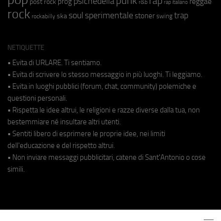
punk
rap
psichedelia
reggae
prog
post rock
r&b
rap italiano
rock
soul
sperimentale
trap
stoner
ska
swing
rockabilly
NETIQUETTE
• Evita di URLARE. Ti sentiamo.
• Evita di scrivere lo stesso messaggio in più luoghi. Ti leggiamo.
• Evita in luoghi pubblici (forum, chat, community) polemiche e
questioni personali.
• Rispetta le idee altrui, le religioni e razze diverse dalla tua, non
bestemmiare né insultare altri utenti.
• Sentiti libero di esprimere le proprie idee, nei limiti
dell'educazione e del rispetto altrui.
• Non inviare messaggi pubblicitari, catene di Sant'Antonio o cose
simili.