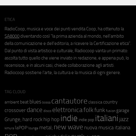
ETICA
RadioCoop, musica e voce dei punti vendita Coop, ha ottenuto la
SA8000
diventando così "la prima azienda al mondo, nell'ambito
della comunicazione e dell'editoria, a ricevere la Certificazione etica".
Dal punto di vista artistico e culturale, Radiocoop vanta un primato:
ascolta tutto quello che viene inviato in redazione, e appena può, lo
recensisce, e in alcuni casi, chiede collaborazione agli artisti.
Radiocoop sostiene l'arte, la cultura e la musica di ogni genere.
TAG CLOUD
cantautore
blues
beat
country
ambient
classica
bossa
elettronica
dance
folk
funk
crossover
garage
fusion
disco
indie
italiani
jazz
hip hop
Grunge;
hard rock
indie pop
new wave
metal;
nuova musica italiana
laPOP
lounge
kimura
pop