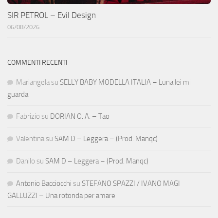
SIR PETROL – Evil Design
06/08/2026
COMMENTI RECENTI
Mariangela
su
SELLY BABY MODELLA ITALIA – Luna lei mi
guarda
Fabrizio
su
DORIAN O. A. – Tao
Valentina
su
SAM D – Leggera – (Prod. Manqc)
Danilo
su
SAM D – Leggera – (Prod. Manqc)
Antonio Bacciocchi
su
STEFANO SPAZZI / IVANO MAGI
GALLUZZI – Una rotonda per amare