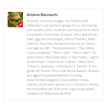
Antonio Bacciocchi
Scrittore, musicista, blogger. Ha militato come
batterista in una ventina di gruppi (tra cui Not Moving,
Link Quartet, Lilith), incidendo una cinquantina di dischi
e suonando in tutta Italia, Europa e USA e aprendo per
Clash, Iggy and the Stooges, Johnny Thunders, Manu
Chao etc. Ha scritto una decina di libri tra cui "Uscito
vivo dagli anni 80", "Mod Generations", "Paul Weller,
L’uomo cangiante", "Rock n Goal", "Rock n Spor"t, Gil
Scott-Heron Il Bob Dylan Nero" e "Ray Charles- Il genio
senza tempo". Collabora con i mensili “Classic Rock”,
"Vinile" e i quotidiani “Il Manifesto” e “Libertà”. E' tra i
giurati del Premio Tenco e del Rockol Awards. Da sedici
anni aggiorna quotidianamente il suo blog
www.tonyface.blogspot.it dove parla di musica,
cinema, culture varie, sport e con cui ha vinto il Premio
Mei Musicletter del 2016 come miglior blog italiano.
Collabora con Radiocoop dal 2003.