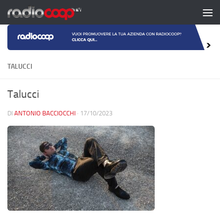
Salta al contenuto
TALUCCI
Talucci
DI
ANTONIO BACCIOCCHI
·
17/10/2023