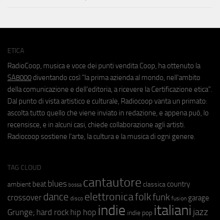
ETICA
RadioCoop, musica e voce dei punti vendita Coop, ha ottenuto la
SA8000
diventando così "la prima azienda al mondo, nell'ambito
della comunicazione e dell'editoria, a ricevere la Certificazione etica".
Dal punto di vista artistico e culturale, Radiocoop vanta un primato:
ascolta tutto quello che viene inviato in redazione, e appena può, lo
recensisce, e in alcuni casi, chiede collaborazione agli artisti.
Radiocoop sostiene l'arte, la cultura e la musica di ogni genere.
TAG CLOUD
cantautore
blues
beat
country
ambient
classica
bossa
elettronica
dance
folk
funk
crossover
garage
fusion
disco
indie
italiani
jazz
hip hop
Grunge;
hard rock
indie pop