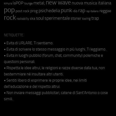
new wave
metal;
nuova musica italiana
laPOP
lounge
kimura
pop
punk
rap
psichedelia
reggae
prog
post rock
r&b
rap italiano
rock
soul
sperimentale
trap
stoner
ska
swing
rockabilly
NETIQUETTE
• Evita di URLARE. Ti sentiamo.
• Evita di scrivere lo stesso messaggio in più luoghi. Ti leggiamo.
• Evita in luoghi pubblici (forum, chat, community) polemiche e
questioni personali.
• Rispetta le idee altrui, le religioni e razze diverse dalla tua, non
bestemmiare né insultare altri utenti.
• Sentiti libero di esprimere le proprie idee, nei limiti
dell'educazione e del rispetto altrui.
• Non inviare messaggi pubblicitari, catene di Sant'Antonio o cose
simili.