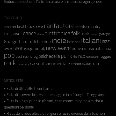
Radiocoop sostiene l'arte, la cultura e la musica di ogni genere.
TAG CLOUD
cantautore
blues
beat
country
ambient
classica
bossa
elettronica
dance
folk
funk
crossover
garage
fusion
disco
indie
italiani
jazz
hip hop
Grunge;
hard rock
indie pop
new wave
metal;
nuova musica italiana
laPOP
lounge
kimura
pop
punk
rap
psichedelia
reggae
prog
post rock
r&b
rap italiano
rock
soul
sperimentale
trap
stoner
ska
swing
rockabilly
NETIQUETTE
• Evita di URLARE. Ti sentiamo.
• Evita di scrivere lo stesso messaggio in più luoghi. Ti leggiamo.
• Evita in luoghi pubblici (forum, chat, community) polemiche e
questioni personali.
• Rispetta le idee altrui, le religioni e razze diverse dalla tua, non