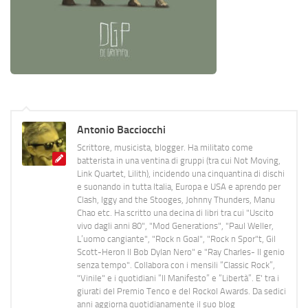
Antonio Bacciocchi
Scrittore, musicista, blogger. Ha militato come
batterista in una ventina di gruppi (tra cui Not Moving,
Link Quartet, Lilith), incidendo una cinquantina di dischi
e suonando in tutta Italia, Europa e USA e aprendo per
Clash, Iggy and the Stooges, Johnny Thunders, Manu
Chao etc. Ha scritto una decina di libri tra cui "Uscito
vivo dagli anni 80", "Mod Generations", "Paul Weller,
L’uomo cangiante", "Rock n Goal", "Rock n Spor"t, Gil
Scott-Heron Il Bob Dylan Nero" e "Ray Charles- Il genio
senza tempo". Collabora con i mensili “Classic Rock”,
"Vinile" e i quotidiani “Il Manifesto” e “Libertà”. E' tra i
giurati del Premio Tenco e del Rockol Awards. Da sedici
anni aggiorna quotidianamente il suo blog