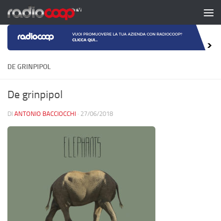
Salta al contenuto
DE GRINPIPOL
De grinpipol
DI
ANTONIO BACCIOCCHI
·
27/06/2018