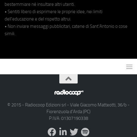
bestemmiare né insultare altri utenti.
• Sentiti libero di esprimere le proprie idee, nei limiti
dell'educazione e del rispetto altrui.
• Non inviare messaggi pubblicitari, catene di Sant'Antonio o cose
simili.
© 2015 - Radiocoop Edizioni srl - Viale Giacomo Matteotti, 36/b -
Fiorenzuola d'Arda (PC)
P.IVA: 01307190338