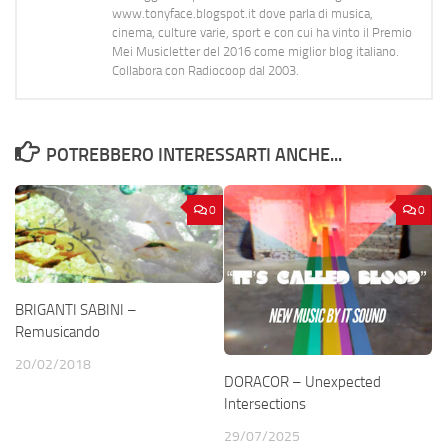
www.tonyface.blogspot.it dove parla di musica,
cinema, culture varie, sport e con cui ha vinto il Premio
Mei Musicletter del 2016 come miglior blog italiano.
Collabora con Radiocoop dal 2003.
POTREBBERO INTERESSARTI ANCHE...
0
0
BRIGANTI SABINI –
Remusicando
20/02/2018
DORACOR – Unexpected
Intersections
29/07/2025