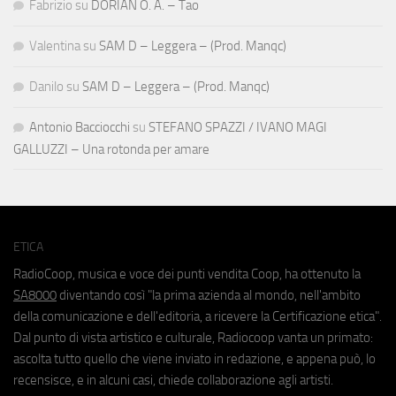
Fabrizio
su
DORIAN O. A. – Tao
Valentina
su
SAM D – Leggera – (Prod. Manqc)
Danilo
su
SAM D – Leggera – (Prod. Manqc)
Antonio Bacciocchi
su
STEFANO SPAZZI / IVANO MAGI
GALLUZZI – Una rotonda per amare
ETICA
RadioCoop, musica e voce dei punti vendita Coop, ha ottenuto la
SA8000
diventando così "la prima azienda al mondo, nell'ambito
della comunicazione e dell'editoria, a ricevere la Certificazione etica".
Dal punto di vista artistico e culturale, Radiocoop vanta un primato:
ascolta tutto quello che viene inviato in redazione, e appena può, lo
recensisce, e in alcuni casi, chiede collaborazione agli artisti.