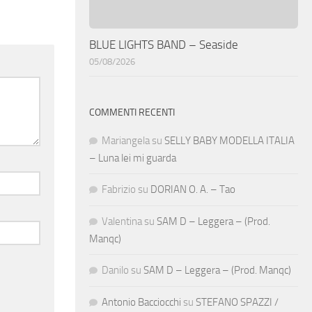
BLUE LIGHTS BAND – Seaside
05/08/2026
COMMENTI RECENTI
Mariangela
su
SELLY BABY MODELLA ITALIA
– Luna lei mi guarda
Fabrizio
su
DORIAN O. A. – Tao
Valentina
su
SAM D – Leggera – (Prod.
Manqc)
Danilo
su
SAM D – Leggera – (Prod. Manqc)
Antonio Bacciocchi
su
STEFANO SPAZZI /