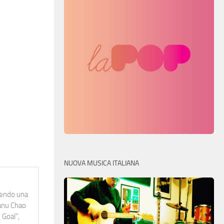
NUOVA MUSICA ITALIANA
idendo una
Manu Chao
 Goal",