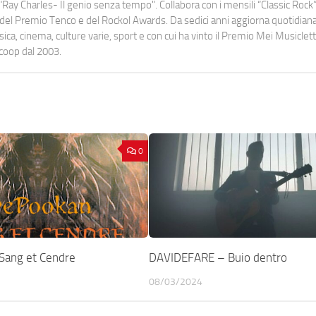
Ray Charles- Il genio senza tempo". Collabora con i mensili “Classic Rock”,
urati del Premio Tenco e del Rockol Awards. Da sedici anni aggiorna quotidia
a, cinema, culture varie, sport e con cui ha vinto il Premio Mei Musiclett
ocoop dal 2003.
0
ang et Cendre
DAVIDEFARE – Buio dentro
08/03/2024