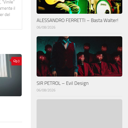
 "Vinile"
namente il
er del
ALESSANDRO FERRETTI – Basta Walter!
06/08/2026
0
SIR PETROL – Evil Design
06/08/2026