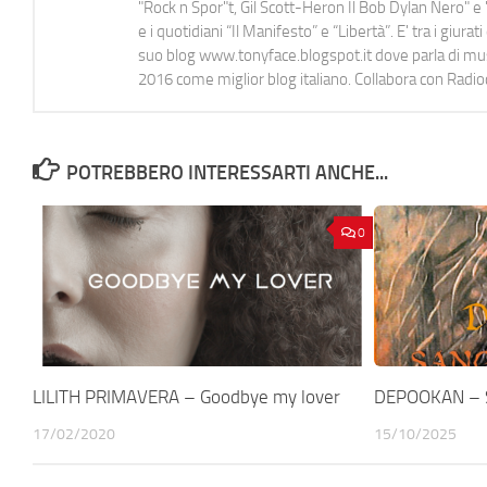
"Rock n Spor"t, Gil Scott-Heron Il Bob Dylan Nero" e "
e i quotidiani “Il Manifesto” e “Libertà”. E' tra i gi
suo blog www.tonyface.blogspot.it dove parla di music
2016 come miglior blog italiano. Collabora con Radi
POTREBBERO INTERESSARTI ANCHE...
0
LILITH PRIMAVERA – Goodbye my lover
DEPOOKAN – S
17/02/2020
15/10/2025