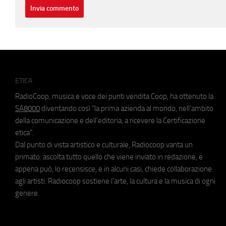
ETICA
RadioCoop, musica e voce dei punti vendita Coop, ha ottenuto la
SA8000
diventando così "la prima azienda al mondo, nell'ambito
della comunicazione e dell'editoria, a ricevere la Certificazione
etica".
Dal punto di vista artistico e culturale, Radiocoop vanta un
primato: ascolta tutto quello che viene inviato in redazione, e
appena può, lo recensisce, e in alcuni casi, chiede collaborazione
agli artisti. Radiocoop sostiene l'arte, la cultura e la musica di ogni
genere.