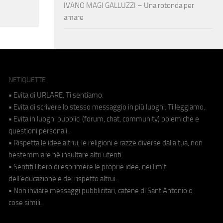
IVANO MAGI GALLUZZI – Una rotonda per
amare
NETIQUETTE
• Evita di URLARE. Ti sentiamo.
• Evita di scrivere lo stesso messaggio in più luoghi. Ti leggiamo.
• Evita in luoghi pubblici (forum, chat, community) polemiche e
questioni personali.
• Rispetta le idee altrui, le religioni e razze diverse dalla tua, non
bestemmiare né insultare altri utenti.
• Sentiti libero di esprimere le proprie idee, nei limiti
dell'educazione e del rispetto altrui.
• Non inviare messaggi pubblicitari, catene di Sant'Antonio o
cose simili.