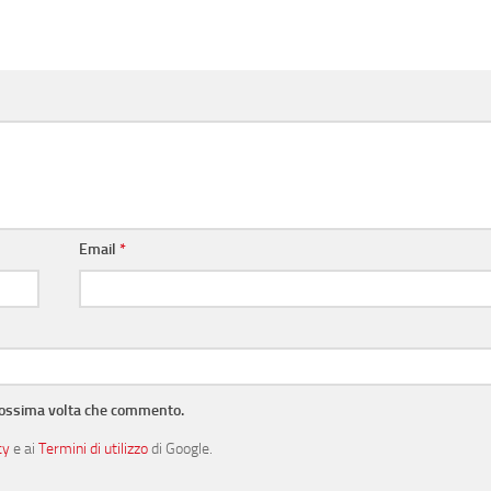
Email
*
prossima volta che commento.
cy
e ai
Termini di utilizzo
di Google.