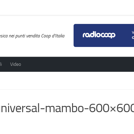
ica nei punti vendita Coop d'Italia
i
Video
-universal-mambo-600×60