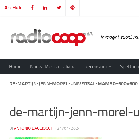
Art Hub
Salta al contenuto
Immagini, suoni, mus
Home
Nuova Musica Italiana
Recensioni
Spettacol
DE-MARTIJN-JENN-MOREL-UNIVERSAL-MAMBO-600×600
de-martijn-jenn-morel
DI
ANTONIO BACCIOCCHI
·
21/01/2024