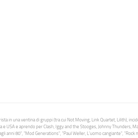
ista in una ventina di gruppi (tra cui Not Moving, Link Quartet, Lilith), inc
uropa e USA e aprendo per Clash, Iggy and the Stooges, Johnny Thunders, 
o dagli anni 80", "Mod Generations", "Paul Weller, L’uomo cangiante", "Rock n