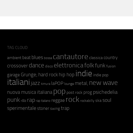
TAG CLOUD
cantautore
blues
beat
country
ambient
classica
bossa
elettronica
dance
folk
funk
crossover
fusion
disco
indie
hip hop
Grunge;
hard rock
garage
indie pop
italiani
new wave
jazz
metal;
laPOP
lounge
kimura
pop
psichedelia
nuova musica italiana
prog
post rock
rock
punk
rap
soul
reggae
ska
r&b
rockabilly
rap italiano
sperimentale
trap
stoner
swing