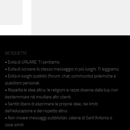
NETIQUETTE
• Evita di URLARE. Ti sentiamo.
• Evita di scrivere lo stesso messaggio in più luoghi. Ti leggiamo.
• Evita in luoghi pubblici (forum, chat, community) polemiche e
questioni personali.
• Rispetta le idee altrui, le religioni e razze diverse dalla tua, non
bestemmiare né insultare altri utenti.
• Sentiti libero di esprimere le proprie idee, nei limiti
dell'educazione e del rispetto altrui.
• Non inviare messaggi pubblicitari, catene di Sant'Antonio o
cose simili.