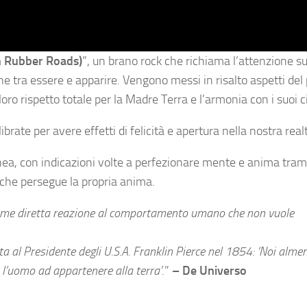
 Rubber Roads)
”, un brano rock che richiama l’attenzione su
e tra essere e apparire. Vengono messi in risalto aspetti del
ro rispetto totale per la Madre Terra e l’armonia con i suoi cicl
rate per avere effetti di felicità e apertura nella nostra real
nea, con indicazioni volte a perfezionare mente e anima trami
ò che persegue la propria anima.
come diretta reazione al comportamento umano che non vuole
ta al Presidente degli U.S.A. Franklin Pierce nel 1854: ‘Noi alme
 l’uomo ad appartenere alla terra’
.”
– De Universo