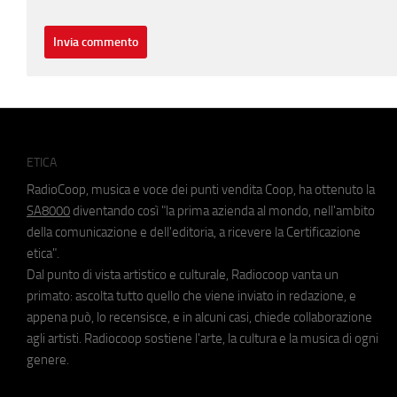
ETICA
RadioCoop, musica e voce dei punti vendita Coop, ha ottenuto la
SA8000
diventando così "la prima azienda al mondo, nell'ambito
della comunicazione e dell'editoria, a ricevere la Certificazione
etica".
Dal punto di vista artistico e culturale, Radiocoop vanta un
primato: ascolta tutto quello che viene inviato in redazione, e
appena può, lo recensisce, e in alcuni casi, chiede collaborazione
agli artisti. Radiocoop sostiene l'arte, la cultura e la musica di ogni
genere.