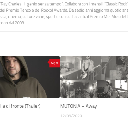
Ray Charles- Il genio senza tempo". Collabora con i mensili “Classic Rock”,
urati del Premio Tenco e del Rockol Awards. Da sedici anni aggiorna quotidia
a, cinema, culture varie, sport e con cui ha vinto il Premio Mei Musiclett
ocoop dal 2003.
0
a di fronte (Trailer)
MUTONIA – Away
12/09/2020