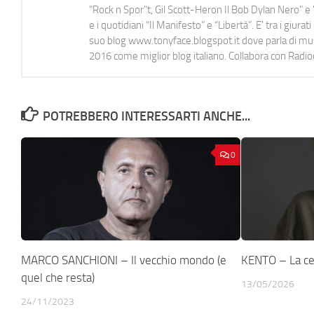
"Rock n Spor"t, Gil Scott-Heron Il Bob Dylan Nero" e "
e i quotidiani “Il Manifesto” e “Libertà”. E' tra i gi
suo blog www.tonyface.blogspot.it dove parla di music
2016 come miglior blog italiano. Collabora con Radi
POTREBBERO INTERESSARTI ANCHE...
0
MARCO SANCHIONI – Il vecchio mondo (e
KENTO – La cell
quel che resta)
13/05/2026
24/11/2023