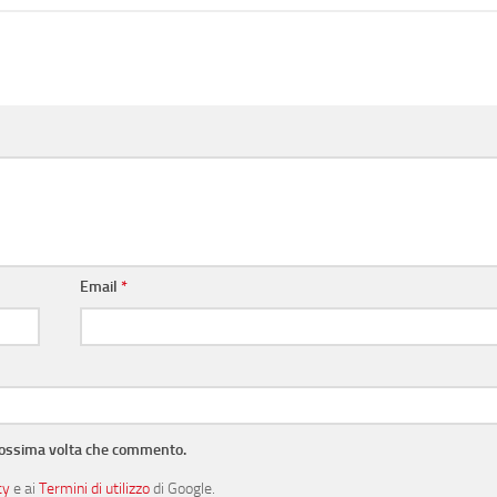
Email
*
prossima volta che commento.
cy
e ai
Termini di utilizzo
di Google.