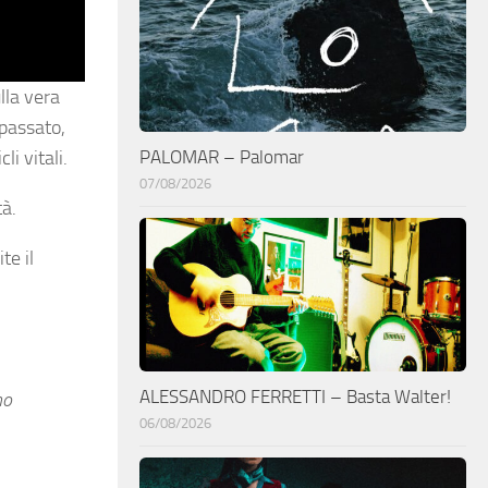
lla vera
 passato,
PALOMAR – Palomar
i vitali.
07/08/2026
tà.
te il
ALESSANDRO FERRETTI – Basta Walter!
no
06/08/2026