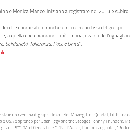
ino e Monica Manco. Iniziano a registrare nel 2013 e subit
re dei due compositori nonché unici membri fissi del gruppo.
are, a quella che chiamano tribù umana, i valori dell’uguaglia
, Solidarietà, Tolleranza, Pace e Unità
”.
ok
ista in una ventina di gruppi (tra cui Not Moving, Link Quartet, Lilith), inc
uropa e USA e aprendo per Clash, Iggy and the Stooges, Johnny Thunders, 
o dagli anni 80", "Mod Generations", "Paul Weller, L’uomo cangiante", "Rock n