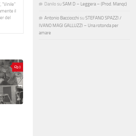
Danilo
su
SAM D – Leggera – (Prod. Manqc)
 "Vinile"
namente il
er del
Antonio Bacciocchi
su
STEFANO SPAZZI /
IVANO MAGI GALLUZZI – Una rotonda per
amare
0