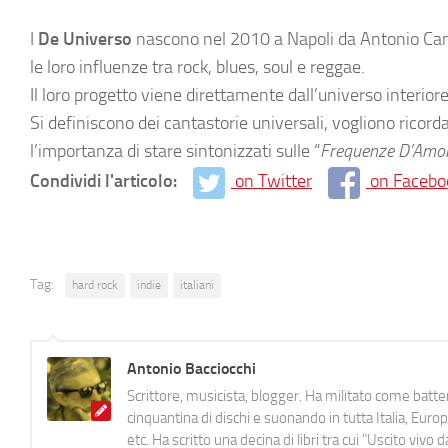
I
De Universo
nascono nel 2010 a Napoli da Antonio Can
le loro influenze tra rock, blues, soul e reggae.
Il loro progetto viene direttamente dall’universo interio
Si definiscono dei cantastorie universali, vogliono ricord
l’importanza di stare sintonizzati sulle “
Frequenze D’Amore
Condividi l'articolo:
on Twitter
on Facebo
Tag:
hard rock
indie
italiani
Antonio Bacciocchi
Scrittore, musicista, blogger. Ha militato come batter
cinquantina di dischi e suonando in tutta Italia, E
etc. Ha scritto una decina di libri tra cui "Uscito viv