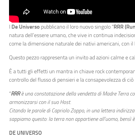
I
De Universo
pubblicano il loro nuovo singolo “
RRR (Run
natura dell’essere umano, che vive in continua indecision
come la dimensione naturale dei nativi americani, con il lo
Questo pezzo rappresenta un invito ad azioni calme e calib
È a tutti gli effetti un mantra in chiave rock contempora
controllo del flusso di pensieri e la consapevolezza di ci
“
RRR
è una constatazione della vendetta di Madre Terra 
armonizzarsi con il suo Host.
Citando le parole di Capriolo Zoppo, in una lettera indirizza
sappiamo questo: la terra non appartiene all’uomo, bensì è
DE UNIVERSO