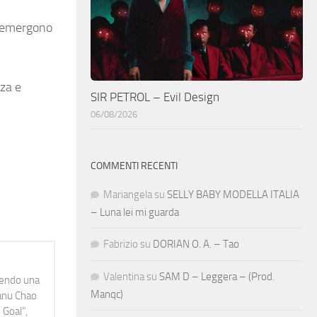
o emergono
nza e
SIR PETROL – Evil Design
06/08/2026
COMMENTI RECENTI
Mariangela
su
SELLY BABY MODELLA ITALIA
– Luna lei mi guarda
Fabrizio
su
DORIAN O. A. – Tao
Valentina
su
SAM D – Leggera – (Prod.
idendo una
Manqc)
Manu Chao
 Goal",