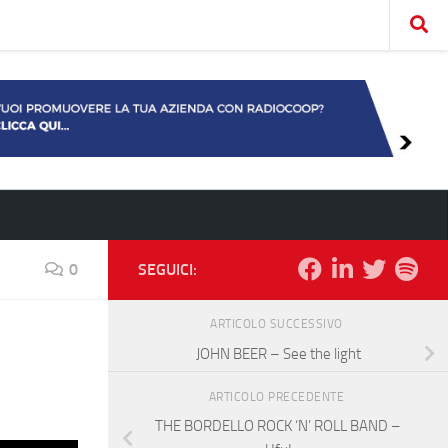
0
SEGUICI:
ARTICOLO SUCCESSIVO
JOHN BEER – See the light
ARTICOLO PRECEDENTE
THE BORDELLO ROCK ‘N’ ROLL BAND –