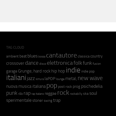
TAG CLOUD
cantautore
blues
beat
country
ambient
classica
bossa
elettronica
dance
folk
funk
crossover
fusion
disco
indie
hip hop
Grunge;
hard rock
garage
indie pop
italiani
new wave
jazz
metal;
laPOP
lounge
kimura
pop
psichedelia
nuova musica italiana
prog
post rock
rock
punk
rap
soul
reggae
ska
r&b
rockabilly
rap italiano
sperimentale
trap
stoner
swing