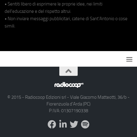
• Sentiti libero di esprimere le proprie idee, nei limiti
dell'educazione e del rispetto altrui.
• Non inviare messaggi pubblicitari, catene di Sant'Antonio o cose
simili.
© 2015 - Radiocoop Edizioni srl - Viale Giacomo Matteotti, 36/b -
Fiorenzuola d'Arda (PC)
P.IVA: 01307190338