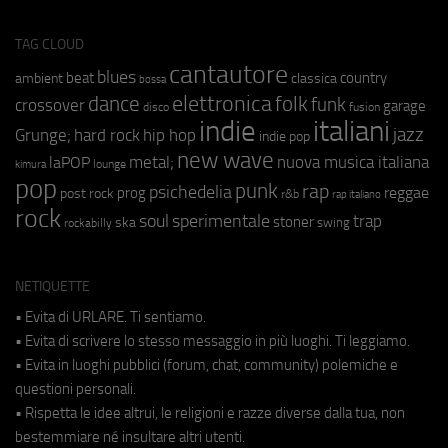
TAG CLOUD
cantautore
blues
beat
country
ambient
classica
bossa
elettronica
dance
folk
funk
crossover
garage
fusion
disco
indie
italiani
jazz
hip hop
Grunge;
hard rock
indie pop
new wave
metal;
nuova musica italiana
laPOP
lounge
kimura
pop
punk
rap
psichedelia
reggae
prog
post rock
r&b
rap italiano
rock
soul
sperimentale
trap
stoner
ska
swing
rockabilly
NETIQUETTE
• Evita di URLARE. Ti sentiamo.
• Evita di scrivere lo stesso messaggio in più luoghi. Ti leggiamo.
• Evita in luoghi pubblici (forum, chat, community) polemiche e
questioni personali.
• Rispetta le idee altrui, le religioni e razze diverse dalla tua, non
bestemmiare né insultare altri utenti.