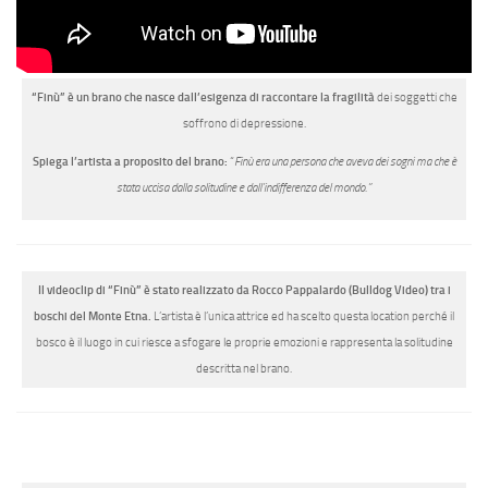
“Finù” è un brano che nasce dall’esigenza di raccontare la fragilità
dei soggetti che
soffrono di depressione.
Spiega l’artista a proposito del brano:
“
Finù era una persona che aveva dei sogni ma che è
stata uccisa dalla solitudine e dall’indifferenza del mondo.”
Il videoclip di “Finù” è stato realizzato da Rocco Pappalardo (Bulldog Video) tra i
boschi del Monte Etna.
L’artista è l’unica attrice ed ha scelto questa location perché il
bosco è il luogo in cui riesce a sfogare le proprie emozioni e rappresenta la solitudine
descritta nel brano.