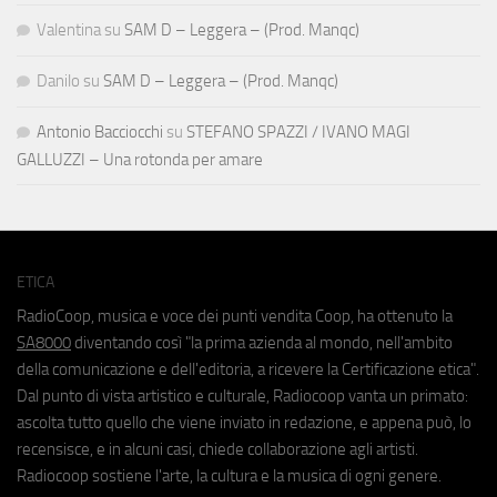
Valentina
su
SAM D – Leggera – (Prod. Manqc)
Danilo
su
SAM D – Leggera – (Prod. Manqc)
Antonio Bacciocchi
su
STEFANO SPAZZI / IVANO MAGI
GALLUZZI – Una rotonda per amare
ETICA
RadioCoop, musica e voce dei punti vendita Coop, ha ottenuto la
SA8000
diventando così "la prima azienda al mondo, nell'ambito
della comunicazione e dell'editoria, a ricevere la Certificazione etica".
Dal punto di vista artistico e culturale, Radiocoop vanta un primato:
ascolta tutto quello che viene inviato in redazione, e appena può, lo
recensisce, e in alcuni casi, chiede collaborazione agli artisti.
Radiocoop sostiene l'arte, la cultura e la musica di ogni genere.