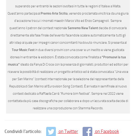
superando per entrambi le sezioni svoltesi in tutte le regioni d’Italia e a Malta.
Quest’anno partecipa al
Premio Arte Sicilia
, venendo proclamata vincitrice da una giuria
d’eccezione tra cui i rinomati maestri Marco Vito ed Enzo Campagnoli. Sempre
quest’anno il patron del contest nazionale
Sanremo New Talent
decide di convocarla
direttamente alla fase finale dell’evento facendole scalare automaticamente tutti gli
altri step al quale per impegni canori concomitanti ha dovuto rinunciare. Si presenta al
Tour Music Fest
in due diversi provini con una cover e un inedito e viene giudicata
idonea In entrambe le esibizioni. È stata convocata come finalista a
“Promuovi la tua
musica”
ideato da Fanya Di Croce con la presenza di giornalisti, produttori ed editori per
ricevere la possibilità di realizzare un progetto artistico ed è stata convocata a “Una voce
per San Marino” (contest internazionale per la selezione del rappresentante della
Repubblica di San Marino all’Eurovision Song Contest). È arrivata in semifinale al nuovo
contest dedicato a Raffaella Carrà “Rumore bim festival”. Sempre nel 2022 viene
contattata da più case discografiche per collaborare e dopo un’accurata scelta decide di
realizzare una coproduzione con Stemma Records.
Condividi l'articolo:
on Twitter
on Facebook