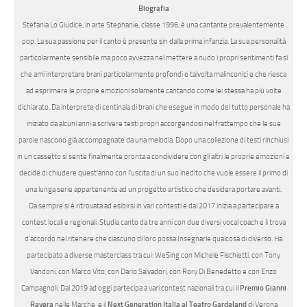
Biografia
Stefania Lo Giudice, in arte Stephanie, classe 1996, è una cantante prevalentemente
pop. La sua passione per il canto è presente sin dalla prima infanzia. La sua personalità
particolarmente sensibile ma poco avvezza nel mettere a nudo i propri sentimenti fa sì
che ami interpretare brani particolarmente profondi e talvolta malinconici e che riesca
ad esprimere le proprie emozioni solamente cantando come lei stessa ha più volte
dichiarato. Da interprete di centinaia di brani che esegue in modo del tutto personale ha
iniziato da alcuni anni a scrivere testi propri accorgendosi nel frattempo che le sue
parole nascono già accompagnate da una melodia. Dopo una collezione di testi rinchiusi
in un cassetto si sente finalmente pronta a condividere con gli altri le proprie emozioni e
decide di chiudere quest’anno con l’uscita di un suo inedito che vuole essere il primo di
una lunga serie appartenente ad un progetto artistico che desidera portare avanti.
Da sempre si è ritrovata ad esibirsi in vari contesti e dal 2017 inizia a partecipare a
contest locali e regionali. Studia canto da tre anni con due diversi vocal coach e li trova
d’accordo nel ritenere che ciascuno di loro possa Insegnarle qualcosa di diverso. Ha
partecipato a diverse masterclass tra cui: WeSing con Michele Fischietti, con Tony
Vandoni, con Marco Vito, con Dario Salvadori, con Rory Di Benedetto e con Enzo
Campagnoli. Dal 2019 ad oggi partecipa a vari contest nazionali tra cui il
Premio Gianni
Ravera
nelle Marche e il
Next Generation Italia al Teatro Gardaland
di Verona