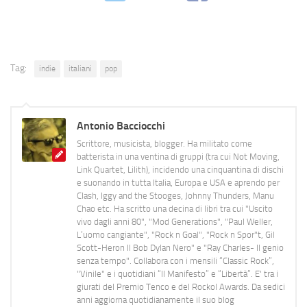
Tag:
indie
italiani
pop
Antonio Bacciocchi
Scrittore, musicista, blogger. Ha militato come
batterista in una ventina di gruppi (tra cui Not Moving,
Link Quartet, Lilith), incidendo una cinquantina di dischi
e suonando in tutta Italia, Europa e USA e aprendo per
Clash, Iggy and the Stooges, Johnny Thunders, Manu
Chao etc. Ha scritto una decina di libri tra cui "Uscito
vivo dagli anni 80", "Mod Generations", "Paul Weller,
L’uomo cangiante", "Rock n Goal", "Rock n Spor"t, Gil
Scott-Heron Il Bob Dylan Nero" e "Ray Charles- Il genio
senza tempo". Collabora con i mensili “Classic Rock”,
"Vinile" e i quotidiani “Il Manifesto” e “Libertà”. E' tra i
giurati del Premio Tenco e del Rockol Awards. Da sedici
anni aggiorna quotidianamente il suo blog