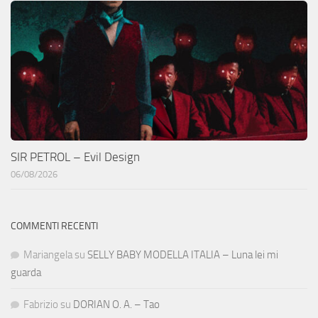
SIR PETROL – Evil Design
06/08/2026
COMMENTI RECENTI
Mariangela
su
SELLY BABY MODELLA ITALIA – Luna lei mi
guarda
Fabrizio
su
DORIAN O. A. – Tao