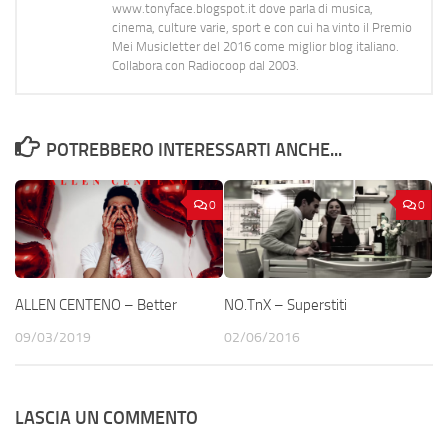
www.tonyface.blogspot.it dove parla di musica,
cinema, culture varie, sport e con cui ha vinto il Premio
Mei Musicletter del 2016 come miglior blog italiano.
Collabora con Radiocoop dal 2003.
POTREBBERO INTERESSARTI ANCHE...
0
0
ALLEN CENTENO – Better
NO.TnX – Superstiti
09/03/2019
02/06/2016
LASCIA UN COMMENTO