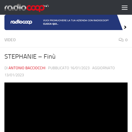
Salta al contenuto
VIDEO
0
STEPHANIE – Finù
DI
ANTONIO BACCIOCCHI
· PUBBLICATO
16/01/2023
· AGGIORNATO
13/01/2023