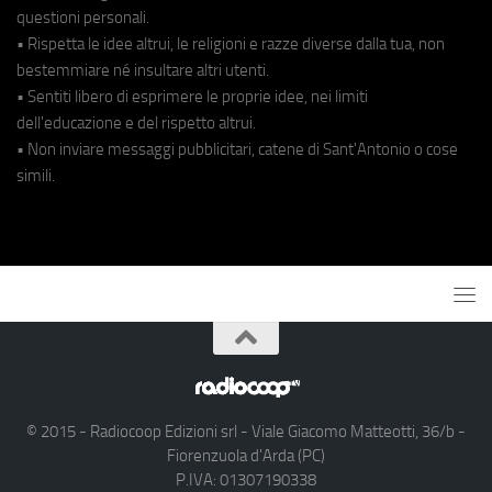
questioni personali.
• Rispetta le idee altrui, le religioni e razze diverse dalla tua, non
bestemmiare né insultare altri utenti.
• Sentiti libero di esprimere le proprie idee, nei limiti
dell'educazione e del rispetto altrui.
• Non inviare messaggi pubblicitari, catene di Sant'Antonio o cose
simili.
© 2015 - Radiocoop Edizioni srl - Viale Giacomo Matteotti, 36/b -
Fiorenzuola d'Arda (PC)
P.IVA: 01307190338