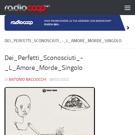
Salta al contenuto
DEI_PERFETTI_SCONOSCIUTI_-_L_AMORE_MORDE_SINGOLO
Dei_Perfetti_Sconosciuti_-
_L_Amore_Morde_Singolo
DI
ANTONIO BACCIOCCHI
·
08/03/2022