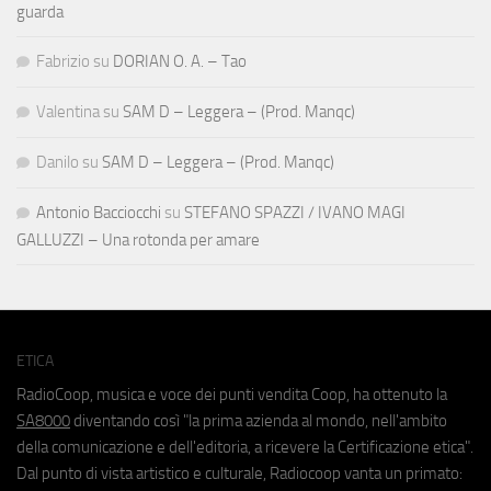
guarda
Fabrizio
su
DORIAN O. A. – Tao
Valentina
su
SAM D – Leggera – (Prod. Manqc)
Danilo
su
SAM D – Leggera – (Prod. Manqc)
Antonio Bacciocchi
su
STEFANO SPAZZI / IVANO MAGI
GALLUZZI – Una rotonda per amare
ETICA
RadioCoop, musica e voce dei punti vendita Coop, ha ottenuto la
SA8000
diventando così "la prima azienda al mondo, nell'ambito
della comunicazione e dell'editoria, a ricevere la Certificazione etica".
Dal punto di vista artistico e culturale, Radiocoop vanta un primato: