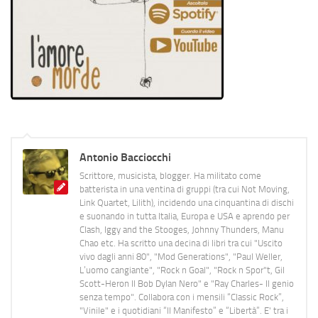
Antonio Bacciocchi
Scrittore, musicista, blogger. Ha militato come
batterista in una ventina di gruppi (tra cui Not Moving,
Link Quartet, Lilith), incidendo una cinquantina di dischi
e suonando in tutta Italia, Europa e USA e aprendo per
Clash, Iggy and the Stooges, Johnny Thunders, Manu
Chao etc. Ha scritto una decina di libri tra cui "Uscito
vivo dagli anni 80", "Mod Generations", "Paul Weller,
L’uomo cangiante", "Rock n Goal", "Rock n Spor"t, Gil
Scott-Heron Il Bob Dylan Nero" e "Ray Charles- Il genio
senza tempo". Collabora con i mensili “Classic Rock”,
"Vinile" e i quotidiani “Il Manifesto” e “Libertà”. E' tra i