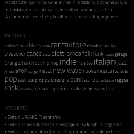
ascolta tutto quello che viene inviato in redazione, e appena può, lo
recensisce, e in alcuni casi, chiede collaborazione agli artisti.
Radiocoop sostiene l'arte, la cultura e la musica di ogni genere.
TAG CLOUD
cantautore
blues
beat
country
ambient
classica
bossa
elettronica
dance
folk
funk
crossover
garage
fusion
disco
indie
italiani
jazz
hip hop
Grunge;
hard rock
indie pop
new wave
metal;
nuova musica italiana
laPOP
lounge
kimura
pop
punk
rap
psichedelia
reggae
prog
post rock
r&b
rap italiano
rock
soul
sperimentale
trap
stoner
ska
swing
rockabilly
NETIQUETTE
• Evita di URLARE. Ti sentiamo.
• Evita di scrivere lo stesso messaggio in più luoghi. Ti leggiamo.
• Evita in luoghi pubblici (forum, chat, community) polemiche e