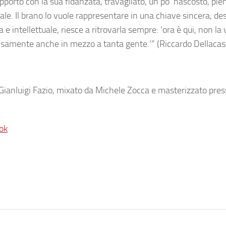
porto con la sua fidanzata, travagliato, un po’ nascosto, pieno
le. Il brano lo vuole rappresentare in una chiave sincera, des
 intellettuale, riesce a ritrovarla sempre: ‘ora è qui, non la 
tensamente anche in mezzo a tanta gente.’” (Riccardo Dellacas
Gianluigi Fazio, mixato da Michele Zocca e masterizzato pres
ok