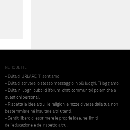
NETIQUETTE
• Evita di URLARE. Ti sentiamo.
• Evita di scrivere lo stesso messaggio in più luoghi. Ti leggiamo.
• Evita in luoghi pubblici (forum, chat, community) polemiche e
questioni personali.
• Rispetta le idee altrui, le religioni e razze diverse dalla tua, non
bestemmiare né insultare altri utenti.
• Sentiti libero di esprimere le proprie idee, nei limiti
dell'educazione e del rispetto altrui.