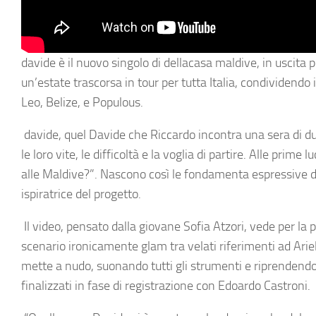
davide
è il nuovo singolo di
dellacasa maldive
, in uscita 
un’estate trascorsa in tour per tutta Italia, condividendo
Leo, Belize, e Populous.
davide
, quel Davide che Riccardo incontra una sera di du
le loro vite, le difficoltà e la voglia di partire. Alle pri
alle Maldive?”
. Nascono così le fondamenta espressive 
ispiratrice del progetto.
Il video, pensato dalla giovane Sofia Atzori, vede per la 
scenario ironicamente glam tra velati riferimenti ad Arie
mette a nudo, suonando tutti gli strumenti e riprendendo
finalizzati in fase di registrazione con Edoardo Castroni.