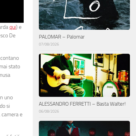
arda
qui
) e
cesco De
PALOMAR – Palomar
07/08/2026
accontano
mai stato
 musa
in uno
ALESSANDRO FERRETTI – Basta Walter!
do si
06/08/2026
ua camera e