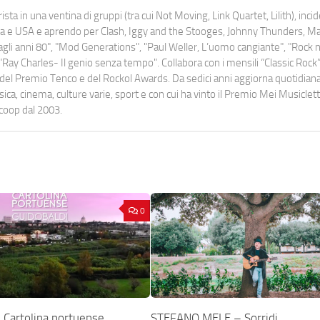
ista in una ventina di gruppi (tra cui Not Moving, Link Quartet, Lilith), inc
uropa e USA e aprendo per Clash, Iggy and the Stooges, Johnny Thunders, 
o dagli anni 80", "Mod Generations", "Paul Weller, L’uomo cangiante", "Rock n
Ray Charles- Il genio senza tempo". Collabora con i mensili “Classic Rock”,
urati del Premio Tenco e del Rockol Awards. Da sedici anni aggiorna quotidia
a, cinema, culture varie, sport e con cui ha vinto il Premio Mei Musiclett
ocoop dal 2003.
0
Cartolina portuense
STEFANO MELE – Sorridi