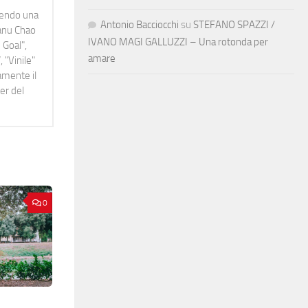
idendo una
Antonio Bacciocchi
su
STEFANO SPAZZI /
Manu Chao
IVANO MAGI GALLUZZI – Una rotonda per
 Goal",
amare
 "Vinile"
namente il
er del
0