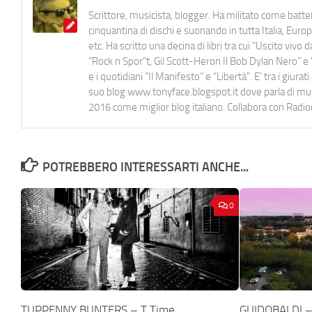
Scrittore, musicista, blogger. Ha militato come batter
cinquantina di dischi e suonando in tutta Italia, E
etc. Ha scritto una decina di libri tra cui "Uscito viv
"Rock n Spor"t, Gil Scott-Heron Il Bob Dylan Nero" e "
e i quotidiani “Il Manifesto” e “Libertà”. E' tra i gi
suo blog www.tonyface.blogspot.it dove parla di music
2016 come miglior blog italiano. Collabora con Radi
POTREBBERO INTERESSARTI ANCHE...
0
TUPPENNY BUNTERS – T Time
GUIDOBALDI – 