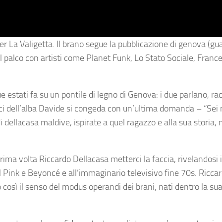
per
La Valigetta
. Il brano segue la pubblicazione di
genova
(gu
 il palco con artisti come Planet Funk, Lo Stato Sociale, Fran
e estati fa su un pontile di legno di Genova: i due parlano, r
me luci dell’alba Davide si congeda con un’ultima domanda –
“Sei 
di
dellacasa maldive
, ispirate a quel ragazzo e alla sua storia,
prima volta Riccardo Dellacasa metterci la faccia, rivelandosi 
l Pink e Beyoncé e all’immaginario televisivo fine
70s
. Riccar
 così il senso del modus operandi dei brani, nati dentro la s