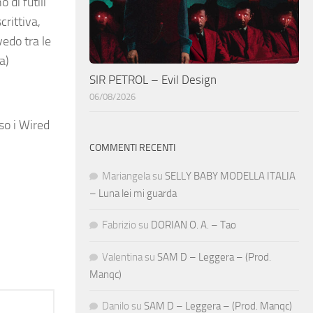
 di futili
crittiva,
vedo tra le
a)
SIR PETROL – Evil Design
06/08/2026
so i Wired
COMMENTI RECENTI
Mariangela
su
SELLY BABY MODELLA ITALIA
– Luna lei mi guarda
Fabrizio
su
DORIAN O. A. – Tao
Valentina
su
SAM D – Leggera – (Prod.
Manqc)
Danilo
su
SAM D – Leggera – (Prod. Manqc)