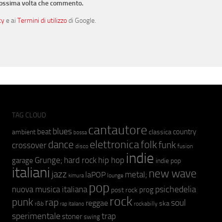
prossima volta che commento.
cy
e ai
Termini di utilizzo
di Google.
TAG CLOUD
cantautore
blues
beat
country
ambient
classica
bossa
elettronica
dance
folk
funk
crossover
fusion
disco
indie
hip hop
Grunge;
hard rock
garage
indie pop
italiani
new wave
jazz
metal;
laPOP
lounge
kimura
pop
psichedelia
nuova musica italiana
prog
post rock
rock
punk
rap
soul
reggae
ska
r&b
rockabilly
rap italiano
sperimentale
trap
stoner
swing