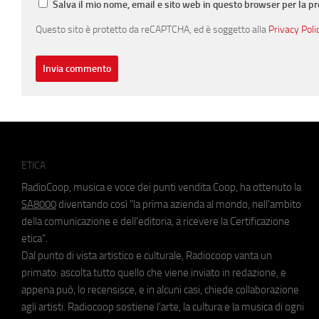
Salva il mio nome, email e sito web in questo browser per la 
Questo sito è protetto da reCAPTCHA, ed è soggetto alla
Privacy Poli
ETICA
RadioCoop, musica e voce dei punti vendita Coop, ha ottenuto la
SA8000
diventando così "la prima azienda al mondo, nell'ambito
della comunicazione e dell'editoria, a ricevere la Certificazione
etica".
Dal punto di vista artistico e culturale, Radiocoop vanta un
primato: ascolta tutto quello che viene inviato in redazione, e
appena può, lo recensisce, e in alcuni casi, chiede collaborazione
agli artisti. Radiocoop sostiene l'arte, la cultura e la musica di ogni