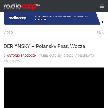
Salta al contenuto
VIDEO
0
DERIANSKY – Polansky Feat. Wozza
DI
ANTONIO BACCIOCCHI
· PUBBLICATO
23/12/2020
· AGGIORNATO
17/12/2020