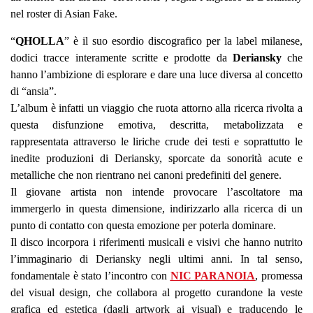
nel roster di Asian Fake.
“
QHOLLA
” è il suo esordio discografico per la label milanese,
dodici tracce interamente scritte e prodotte da
Deriansky
che
hanno l’ambizione di esplorare e dare una luce diversa al concetto
di “ansia”.
L’album è infatti un viaggio che ruota attorno alla ricerca rivolta a
questa disfunzione emotiva, descritta, metabolizzata e
rappresentata attraverso le liriche crude dei testi e soprattutto le
inedite produzioni di Deriansky, sporcate da sonorità acute e
metalliche che non rientrano nei canoni predefiniti del genere.
Il giovane artista non intende provocare l’ascoltatore ma
immergerlo in questa dimensione, indirizzarlo alla ricerca di un
punto di contatto con questa emozione per poterla dominare.
Il disco incorpora i riferimenti musicali e visivi che hanno nutrito
l’immaginario di Deriansky negli ultimi anni. In tal senso,
fondamentale è stato l’incontro con
NIC PARANOIA
, promessa
del visual design, che collabora al progetto curandone la veste
grafica ed estetica (dagli artwork ai visual) e traducendo le