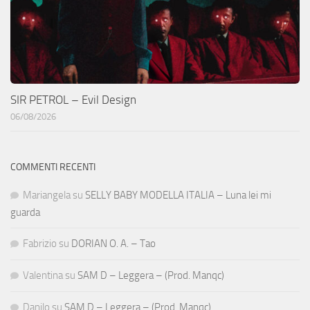
SIR PETROL – Evil Design
06/08/2026
COMMENTI RECENTI
Mariangela
su
SELLY BABY MODELLA ITALIA – Luna lei mi
guarda
Fabrizio
su
DORIAN O. A. – Tao
Valentina
su
SAM D – Leggera – (Prod. Manqc)
Danilo
su
SAM D – Leggera – (Prod. Manqc)