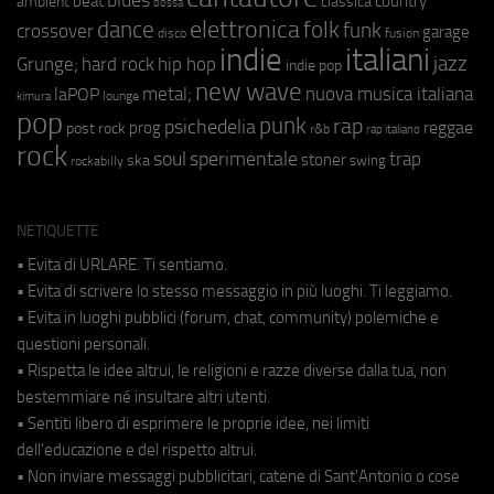
beat
country
ambient
classica
bossa
elettronica
dance
folk
funk
crossover
garage
fusion
disco
indie
italiani
jazz
hip hop
Grunge;
hard rock
indie pop
new wave
metal;
nuova musica italiana
laPOP
lounge
kimura
pop
punk
rap
psichedelia
reggae
prog
post rock
r&b
rap italiano
rock
soul
sperimentale
trap
stoner
ska
swing
rockabilly
NETIQUETTE
• Evita di URLARE. Ti sentiamo.
• Evita di scrivere lo stesso messaggio in più luoghi. Ti leggiamo.
• Evita in luoghi pubblici (forum, chat, community) polemiche e
questioni personali.
• Rispetta le idee altrui, le religioni e razze diverse dalla tua, non
bestemmiare né insultare altri utenti.
• Sentiti libero di esprimere le proprie idee, nei limiti
dell'educazione e del rispetto altrui.
• Non inviare messaggi pubblicitari, catene di Sant'Antonio o cose