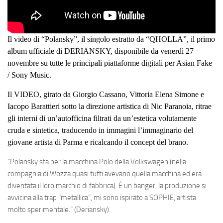
Il video di “Polansky”, il singolo estratto da “QHOLLA”, il primo
album ufficiale di DERIANSKY, disponibile da venerdì 27
novembre su tutte le principali piattaforme digitali per Asian Fake
/ Sony Music.
Il
VIDEO,
girato da
Giorgio Cassano, Vittoria Elena Simone e
Iacopo Barattieri
sotto la direzione artistica di
Nic Paranoia
, ritrae
gli interni di un’autofficina filtrati da un’estetica volutamente
cruda e sintetica, traducendo in immagini l’immaginario del
giovane artista di Parma e ricalcando il concept del brano.
“Polansky sta per la macchina Polo della Volkswagen (nella
compagnia di Wozza quasi tutti avevano quella macchina ed era
diventata il loro marchio di fabbrica). È un banger, la produzione si
avvicina alla trap “metallica”, mi sono ispirato a SOPHIE, artista
molto sperimentale.” (
Deriansky
).