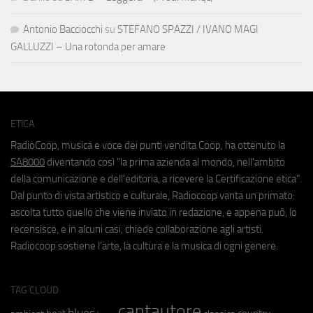
Antonio Bacciocchi
su
STEFANO SPAZZI / IVANO MAGI
GALLUZZI – Una rotonda per amare
ETICA
RadioCoop, musica e voce dei punti vendita Coop, ha ottenuto la
SA8000
diventando così "la prima azienda al mondo, nell'ambito
della comunicazione e dell'editoria, a ricevere la Certificazione etica".
Dal punto di vista artistico e culturale, Radiocoop vanta un primato:
ascolta tutto quello che viene inviato in redazione, e appena può, lo
recensisce, e in alcuni casi, chiede collaborazione agli artisti.
Radiocoop sostiene l'arte, la cultura e la musica di ogni genere.
TAG CLOUD
cantautore
blues