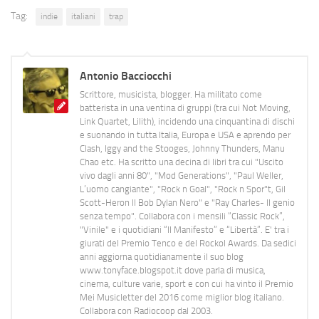
Tag:
indie
italiani
trap
Antonio Bacciocchi
Scrittore, musicista, blogger. Ha militato come
batterista in una ventina di gruppi (tra cui Not Moving,
Link Quartet, Lilith), incidendo una cinquantina di dischi
e suonando in tutta Italia, Europa e USA e aprendo per
Clash, Iggy and the Stooges, Johnny Thunders, Manu
Chao etc. Ha scritto una decina di libri tra cui "Uscito
vivo dagli anni 80", "Mod Generations", "Paul Weller,
L’uomo cangiante", "Rock n Goal", "Rock n Spor"t, Gil
Scott-Heron Il Bob Dylan Nero" e "Ray Charles- Il genio
senza tempo". Collabora con i mensili “Classic Rock”,
"Vinile" e i quotidiani “Il Manifesto” e “Libertà”. E' tra i
giurati del Premio Tenco e del Rockol Awards. Da sedici
anni aggiorna quotidianamente il suo blog
www.tonyface.blogspot.it dove parla di musica,
cinema, culture varie, sport e con cui ha vinto il Premio
Mei Musicletter del 2016 come miglior blog italiano.
Collabora con Radiocoop dal 2003.