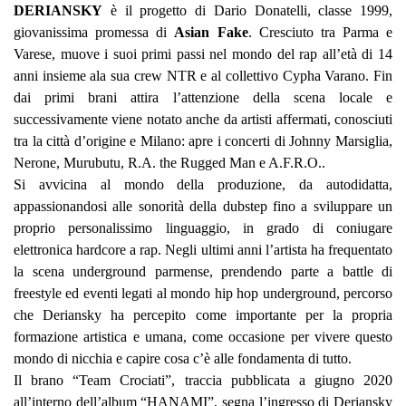
DERIANSKY
è il progetto di Dario Donatelli, classe 1999,
giovanissima promessa di
Asian Fake
. Cresciuto tra Parma e
Varese, muove i suoi primi passi nel mondo del rap all’età di 14
anni insieme ala sua crew NTR e al collettivo Cypha Varano. Fin
dai primi brani attira l’attenzione della scena locale e
successivamente viene notato anche da artisti affermati, conosciuti
tra la città d’origine e Milano: apre i concerti di Johnny Marsiglia,
Nerone, Murubutu, R.A. the Rugged Man e A.F.R.O..
Si avvicina al mondo della produzione, da autodidatta,
appassionandosi alle sonorità della dubstep fino a sviluppare un
proprio personalissimo linguaggio, in grado di coniugare
elettronica hardcore a rap. Negli ultimi anni l’artista ha frequentato
la scena underground parmense, prendendo parte a battle di
freestyle ed eventi legati al mondo hip hop underground, percorso
che Deriansky ha percepito come importante per la propria
formazione artistica e umana, come occasione per vivere questo
mondo di nicchia e capire cosa c’è alle fondamenta di tutto.
Il brano “Team Crociati”, traccia pubblicata a giugno 2020
all’interno dell’album “HANAMI”, segna l’ingresso di Deriansky