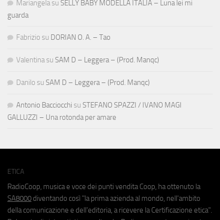
Mariangela
su
SELLY BABY MODELLA ITALIA – Luna lei mi
guarda
Fabrizio
su
DORIAN O. A. – Tao
Valentina
su
SAM D – Leggera – (Prod. Manqc)
Danilo
su
SAM D – Leggera – (Prod. Manqc)
Antonio Bacciocchi
su
STEFANO SPAZZI / IVANO MAGI
GALLUZZI – Una rotonda per amare
ETICA
RadioCoop, musica e voce dei punti vendita Coop, ha ottenuto la
SA8000
diventando così "la prima azienda al mondo, nell'ambito
della comunicazione e dell'editoria, a ricevere la Certificazione etica".