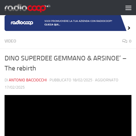
Salta al contenuto
VIDEO
0
DINO SUPERDEE GEMMANO & ARSINOE’ –
The rebirth
DI
ANTONIO BACCIOCCHI
· PUBBLICATO
18/02/2025
· AGGIORNATO
17/02/2025