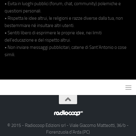
• Evita in luoghi pubblici (forum, chat, community) polemiche e
questioni personali.
• Rispetta le idee altrui, le religioni e razze diverse dalla tua, non
bestemmiare né insultare altri utenti.
• Sentiti libero di esprimere le proprie idee, nei limiti
dell'educazione e del rispetto altrui.
• Non inviare messaggi pubblicitari, catene di Sant'Antonio o cose
simili.
© 2015 - Radiocoop Edizioni srl - Viale Giacomo Matteotti, 36/b -
Fiorenzuola d'Arda (PC)