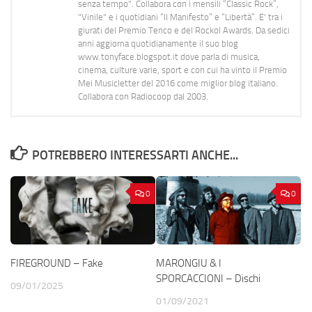
senza tempo". Collabora con i mensili “Classic Rock”,
"Vinile" e i quotidiani “Il Manifesto” e “Libertà”. E' tra i
giurati del Premio Tenco e del Rockol Awards. Da sedici
anni aggiorna quotidianamente il suo blog
www.tonyface.blogspot.it dove parla di musica,
cinema, culture varie, sport e con cui ha vinto il Premio
Mei Musicletter del 2016 come miglior blog italiano.
Collabora con Radiocoop dal 2003.
POTREBBERO INTERESSARTI ANCHE...
0
0
FIREGROUND – Fake
MARONGIU & I
SPORCACCIONI – Dischi
09/01/2025
01/09/2021