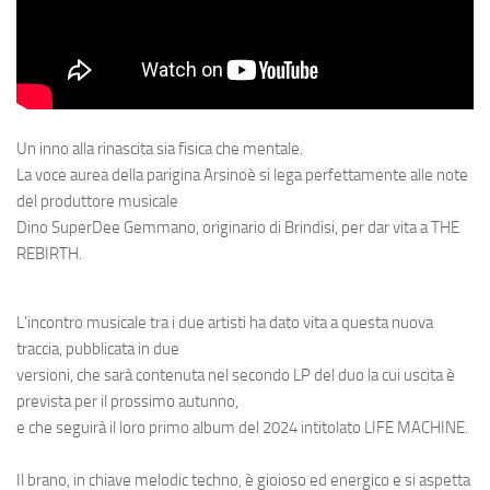
Un inno alla rinascita sia fisica che mentale.
La voce aurea della parigina Arsinoè si lega perfettamente alle note
del produttore musicale
Dino SuperDee Gemmano, originario di Brindisi, per dar vita a THE
REBIRTH.
L’incontro musicale tra i due artisti ha dato vita a questa nuova
traccia, pubblicata in due
versioni, che sarà contenuta nel secondo LP del duo la cui uscita è
prevista per il prossimo autunno,
e che seguirà il loro primo album del 2024 intitolato LIFE MACHINE.
Il brano, in chiave melodic techno, è gioioso ed energico e si aspetta