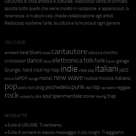
Dal punto di vista artistico e culturale, Radiocoop vanta un primato:
ascolta tutto quello che viene inviato in redazione, e appena può, lo
recensisce, e in alcuni casi, chiede collaborazione agli artisti.
Radiocoop sostiene l'arte, la cultura e la musica di ogni genere.
TAG CLOUD
cantautore
blues
beat
country
ambient
classica
bossa
elettronica
dance
folk
funk
crossover
garage
fusion
disco
indie
italiani
jazz
hip hop
Grunge;
hard rock
indie pop
new wave
metal;
nuova musica italiana
laPOP
lounge
kimura
pop
punk
rap
psichedelia
reggae
prog
post rock
r&b
rap italiano
rock
soul
sperimentale
trap
stoner
ska
swing
rockabilly
NETIQUETTE
• Evita di URLARE. Ti sentiamo.
• Evita di scrivere lo stesso messaggio in più luoghi. Ti leggiamo.