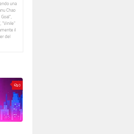
idendo una
Manu Chao
 Goal",
 "Vinile"
namente il
er del
0