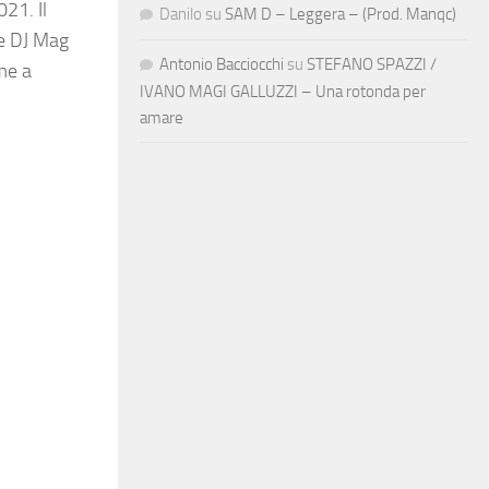
21. Il
Danilo
su
SAM D – Leggera – (Prod. Manqc)
 e DJ Mag
Antonio Bacciocchi
su
STEFANO SPAZZI /
eme a
IVANO MAGI GALLUZZI – Una rotonda per
amare