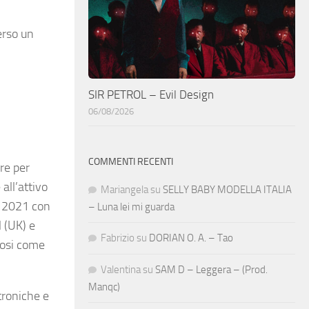
erso un
SIR PETROL – Evil Design
06/08/2026
COMMENTI RECENTI
re per
all’attivo
Mariangela
su
SELLY BABY MODELLA ITALIA
el 2021 con
– Luna lei mi guarda
 (UK) e
Fabrizio
su
DORIAN O. A. – Tao
iosi come
Valentina
su
SAM D – Leggera – (Prod.
Manqc)
ttroniche e