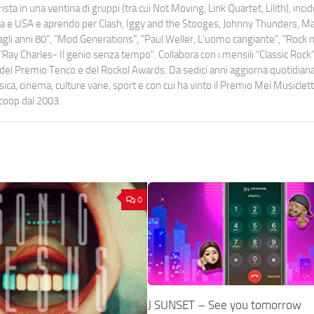
ista in una ventina di gruppi (tra cui Not Moving, Link Quartet, Lilith), inc
uropa e USA e aprendo per Clash, Iggy and the Stooges, Johnny Thunders, 
o dagli anni 80", "Mod Generations", "Paul Weller, L’uomo cangiante", "Rock n
Ray Charles- Il genio senza tempo". Collabora con i mensili “Classic Rock”,
urati del Premio Tenco e del Rockol Awards. Da sedici anni aggiorna quotidia
a, cinema, culture varie, sport e con cui ha vinto il Premio Mei Musiclett
ocoop dal 2003.
0
J SUNSET – See you tomorrow