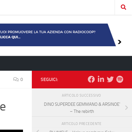
0
SEGUICI:
ARTICOLO SUCCESSIVO
e
DINO SUPERDEE GEMMANO & ARSINOE’
– The rebirth
ARTICOLO PRECEDENTE