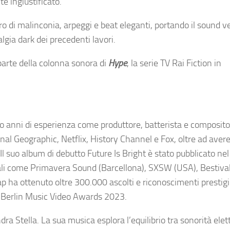
e ingiustificato.
 di malinconia, arpeggi e beat eleganti, portando il sound v
ia dark dei precedenti lavori.
o parte della colonna sonora di
Hype
, la serie TV Rai Fiction in
opo anni di esperienza come produttore, batterista e composito
al Geographic, Netflix, History Channel e Fox, oltre ad avere 
 Il suo album di debutto Future Is Bright è stato pubblicato n
nali come Primavera Sound (Barcellona), SXSW (USA), Bestival
ap ha ottenuto oltre 300.000 ascolti e riconoscimenti prestig
i Berlin Music Video Awards 2023.
dra Stella. La sua musica esplora l’equilibrio tra sonorità ele