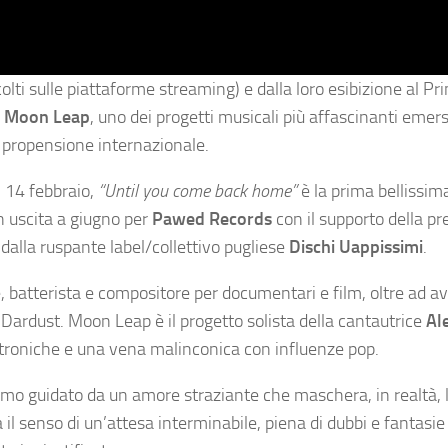
lti sulle piattaforme streaming) e dalla loro esibizione al P
e Moon Leap
, uno dei progetti musicali più affascinanti emers
ta propensione internazionale.
ì 14 febbraio,
“Until you come back home”
è la prima bellissim
n uscita a giugno per
Pawed Records
con il supporto della pr
o dalla ruspante label/collettivo pugliese
Dischi Uappissimi
.
e, batterista e compositore per documentari e film, oltre ad a
e Dardust. Moon Leap è il progetto solista della cantautrice
Al
lettroniche e una vena malinconica con influenze pop.
mo guidato da un amore straziante che maschera, in realtà, 
 il senso di un’attesa interminabile, piena di dubbi e fantasie