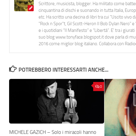
Scrittore, musicista, blogger. Ha militato come batter
cinquantina di dischi e suonando in tutta Italia, E
etc. Ha scritto una decina di libri tra cui "Uscito viv
"Rock n Spor"t, Gil Scott-Heron Il Bob Dylan Nero" e "
e i quotidiani “Il Manifesto” e “Libertà”. E' tra i gi
suo blog www.tonyface.blogspot.it dove parla di music
2016 come miglior blog italiano. Collabora con Radi
POTREBBERO INTERESSARTI ANCHE...
0
MICHELE GAZICH – Solo i miracoli hanno