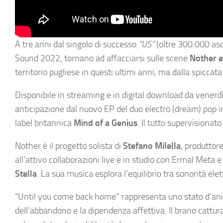
A tre anni dal singolo di successo
“US”
(oltre 300.000 asco
Sound 2022, tornano ad affacciarsi sulle scene
Nother 
territorio pugliese in questi ultimi anni, ma dalla spicca
Disponibile in streaming e in digital download da venerd
anticipazione dal nuovo EP del duo electro (dream) pop i
label britannica
Mind of a Genius
. Il tutto supervisionat
Nother è il progetto solista di
Stefano Milella
, produttor
all’attivo collaborazioni live e in studio con Ermal Meta 
Stella
. La sua musica esplora l’equilibrio tra sonorità e
“Until you come back home” rappresenta uno stato d’ani
dell’abbandono e la dipendenza affettiva. Il brano cattura