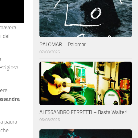
rimavera
i dal
PALOMAR – Palomar
07/08/2026
a
estigiosa
vere
essandra
ALESSANDRO FERRETTI – Basta Walter!
06/08/2026
la paura
 che