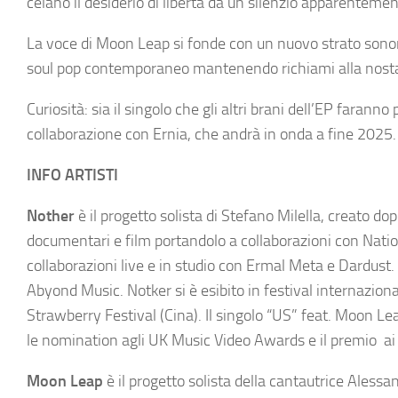
celano il desiderio di libertà da un silenzio apparentement
La voce di Moon Leap si fonde con un nuovo strato sonoro
soul pop contemporaneo mantenendo richiami alla nostalg
Curiosità: sia il singolo che gli altri brani dell’EP farann
collaborazione con Ernia, che andrà in onda a fine 2025.
INFO ARTISTI
Nother
è il progetto solista di Stefano Milella, creato d
documentari e film portandolo a collaborazioni con Nation
collaborazioni live e in studio con Ermal Meta e Dardust.
Abyond Music. Notker si è esibito in festival internazio
Strawberry Festival (Cina). Il singolo “US” feat. Moon Le
le nomination agli UK Music Video Awards e il premio a
Moon Leap
è il progetto solista della cantautrice Alessan