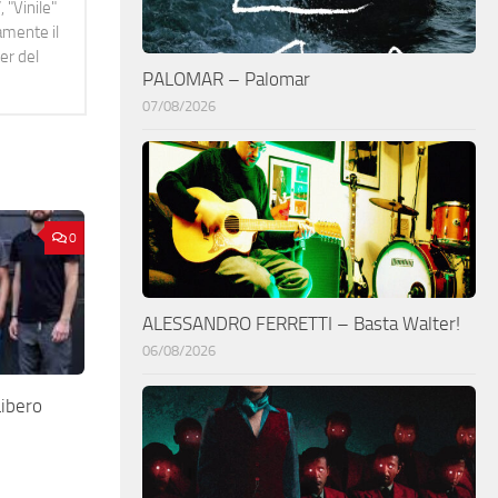
 "Vinile"
namente il
er del
PALOMAR – Palomar
07/08/2026
0
ALESSANDRO FERRETTI – Basta Walter!
06/08/2026
ibero