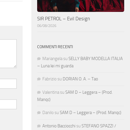
SIR PETROL – Evil Design
06/08/2026
COMMENTI RECENTI
Mariangela
su
SELLY BABY MODELLA ITALIA
– Luna lei mi guarda
Fabrizio
su
DORIAN O. A. – Tao
Valentina
su
SAM D – Leggera – (Prod.
Manqc)
Danilo
su
SAM D – Leggera – (Prod. Manqc)
Antonio Bacciocchi
su
STEFANO SPAZZI /