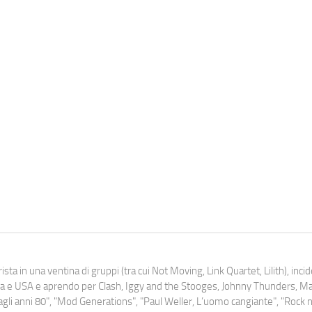
ista in una ventina di gruppi (tra cui Not Moving, Link Quartet, Lilith), inc
uropa e USA e aprendo per Clash, Iggy and the Stooges, Johnny Thunders, 
o dagli anni 80", "Mod Generations", "Paul Weller, L’uomo cangiante", "Rock n