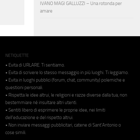
IVANO MAGI GALLUZZI – Una rotonda per
amare
NETIQUETTE
• Evita di URLARE. Ti sentiamo.
• Evita di scrivere lo stesso messaggio in più luoghi. Ti leggiamo.
• Evita in luoghi pubblici (forum, chat, community) polemiche e
questioni personali.
• Rispetta le idee altrui, le religioni e razze diverse dalla tua, non
bestemmiare né insultare altri utenti.
• Sentiti libero di esprimere le proprie idee, nei limiti
dell'educazione e del rispetto altrui.
• Non inviare messaggi pubblicitari, catene di Sant'Antonio o
cose simili.