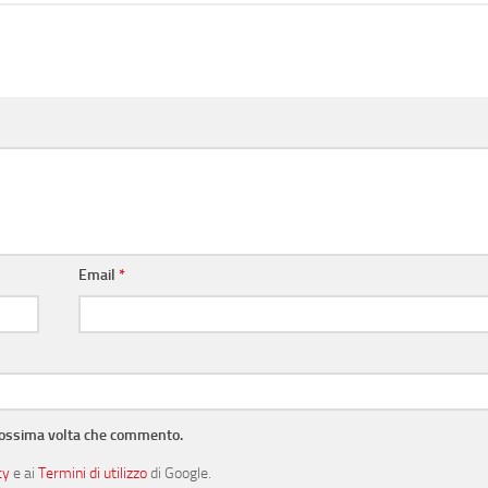
Email
*
prossima volta che commento.
cy
e ai
Termini di utilizzo
di Google.