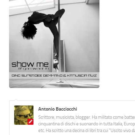
Antonio Bacciocchi
Scrittore, musicista, blogger. Ha militato come batter
cinquantina di dischi e suonando in tutta Italia, E
etc. Ha scritto una decina di libri tra cui "Uscito viv