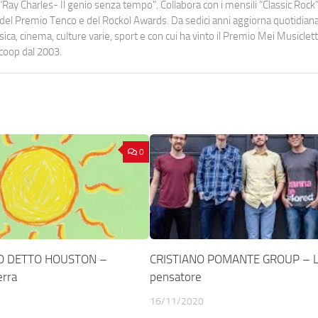
Ray Charles- Il genio senza tempo". Collabora con i mensili “Classic Rock”,
urati del Premio Tenco e del Rockol Awards. Da sedici anni aggiorna quotidia
a, cinema, culture varie, sport e con cui ha vinto il Premio Mei Musiclett
ocoop dal 2003.
0
O DETTO HOUSTON –
CRISTIANO POMANTE GROUP – L
erra
pensatore
16/11/2020