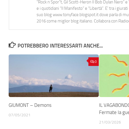
"Rock n Spor"t, Gil Scott-Heron Il Bob Dylan Nero" e "
e i quotidiani “Il Manifesto” e “Libertà”. E' tra i gi
suo blog www.tonyface.blogspot.it dove parla di music
2016 come miglior blog italiano. Collabora con Radi
POTREBBERO INTERESSARTI ANCHE...
0
GIUMONT – Demons
IL VAGABOND
Fermate la gu
07/05/2021
21/03/2026