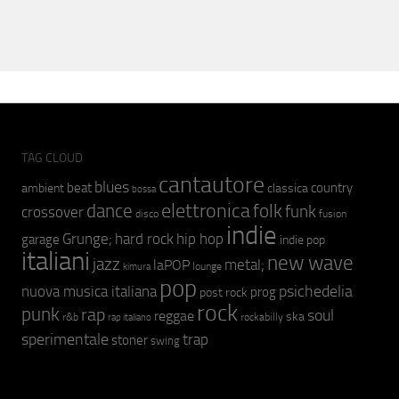
TAG CLOUD
cantautore
blues
beat
country
ambient
classica
bossa
elettronica
dance
folk
funk
crossover
fusion
disco
indie
hip hop
Grunge;
hard rock
garage
indie pop
italiani
new wave
jazz
metal;
laPOP
lounge
kimura
pop
psichedelia
nuova musica italiana
prog
post rock
rock
punk
rap
soul
reggae
ska
r&b
rockabilly
rap italiano
sperimentale
trap
stoner
swing