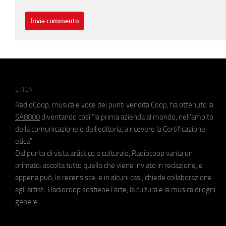
ETICA
RadioCoop, musica e voce dei punti vendita Coop, ha ottenuto la
SA8000
diventando così "la prima azienda al mondo, nell'ambito
della comunicazione e dell'editoria, a ricevere la Certificazione
etica".
Dal punto di vista artistico e culturale, Radiocoop vanta un
primato: ascolta tutto quello che viene inviato in redazione, e
appena può, lo recensisce, e in alcuni casi, chiede collaborazione
agli artisti. Radiocoop sostiene l'arte, la cultura e la musica di ogni
genere.