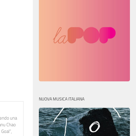
NUOVA MUSICA ITALIANA
idendo una
Manu Chao
 Goal",