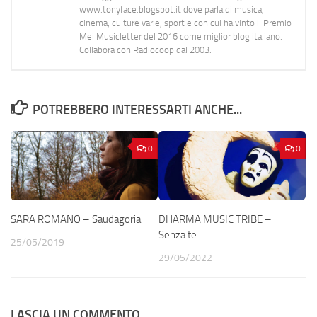
www.tonyface.blogspot.it dove parla di musica,
cinema, culture varie, sport e con cui ha vinto il Premio
Mei Musicletter del 2016 come miglior blog italiano.
Collabora con Radiocoop dal 2003.
POTREBBERO INTERESSARTI ANCHE...
0
0
SARA ROMANO – Saudagoria
DHARMA MUSIC TRIBE –
Senza te
25/05/2019
29/05/2022
LASCIA UN COMMENTO