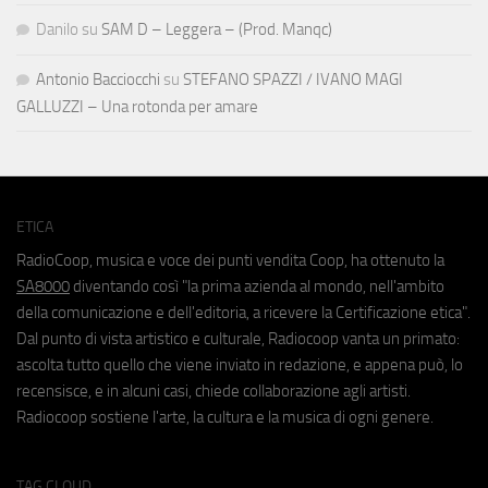
Danilo
su
SAM D – Leggera – (Prod. Manqc)
Antonio Bacciocchi
su
STEFANO SPAZZI / IVANO MAGI
GALLUZZI – Una rotonda per amare
ETICA
RadioCoop, musica e voce dei punti vendita Coop, ha ottenuto la
SA8000
diventando così "la prima azienda al mondo, nell'ambito
della comunicazione e dell'editoria, a ricevere la Certificazione etica".
Dal punto di vista artistico e culturale, Radiocoop vanta un primato:
ascolta tutto quello che viene inviato in redazione, e appena può, lo
recensisce, e in alcuni casi, chiede collaborazione agli artisti.
Radiocoop sostiene l'arte, la cultura e la musica di ogni genere.
TAG CLOUD