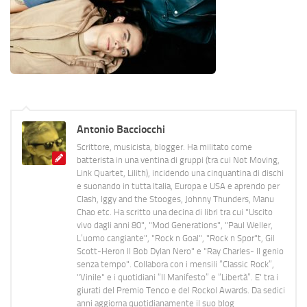
Antonio Bacciocchi
Scrittore, musicista, blogger. Ha militato come
batterista in una ventina di gruppi (tra cui Not Moving,
Link Quartet, Lilith), incidendo una cinquantina di dischi
e suonando in tutta Italia, Europa e USA e aprendo per
Clash, Iggy and the Stooges, Johnny Thunders, Manu
Chao etc. Ha scritto una decina di libri tra cui "Uscito
vivo dagli anni 80", "Mod Generations", "Paul Weller,
L’uomo cangiante", "Rock n Goal", "Rock n Spor"t, Gil
Scott-Heron Il Bob Dylan Nero" e "Ray Charles- Il genio
senza tempo". Collabora con i mensili “Classic Rock”,
"Vinile" e i quotidiani “Il Manifesto” e “Libertà”. E' tra i
giurati del Premio Tenco e del Rockol Awards. Da sedici
anni aggiorna quotidianamente il suo blog