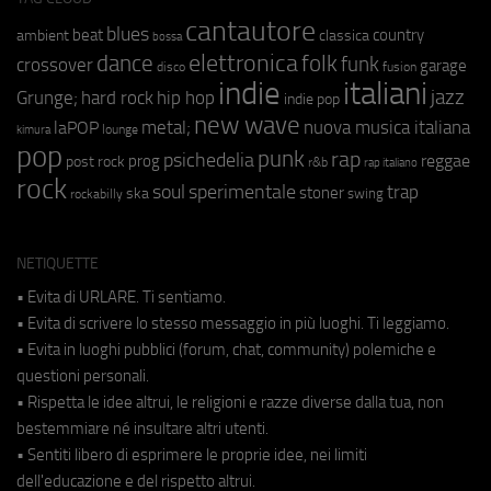
cantautore
blues
beat
country
ambient
classica
bossa
elettronica
dance
folk
funk
crossover
garage
fusion
disco
indie
italiani
jazz
hip hop
Grunge;
hard rock
indie pop
new wave
metal;
nuova musica italiana
laPOP
lounge
kimura
pop
punk
rap
psichedelia
reggae
prog
post rock
r&b
rap italiano
rock
soul
sperimentale
trap
stoner
ska
swing
rockabilly
NETIQUETTE
• Evita di URLARE. Ti sentiamo.
• Evita di scrivere lo stesso messaggio in più luoghi. Ti leggiamo.
• Evita in luoghi pubblici (forum, chat, community) polemiche e
questioni personali.
• Rispetta le idee altrui, le religioni e razze diverse dalla tua, non
bestemmiare né insultare altri utenti.
• Sentiti libero di esprimere le proprie idee, nei limiti
dell'educazione e del rispetto altrui.