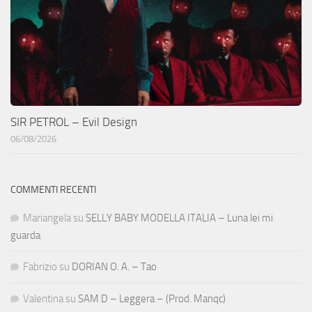
SIR PETROL – Evil Design
06/08/2026
COMMENTI RECENTI
Mariangela
su
SELLY BABY MODELLA ITALIA – Luna lei mi
guarda
Fabrizio
su
DORIAN O. A. – Tao
Valentina
su
SAM D – Leggera – (Prod. Manqc)