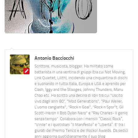
Antonio Bacciocchi
Scrittore, musicista, blogger. Ha militato come
batterista in una ventina di gruppi (tra cui Not Moving,
Link Quartet, Lilith), incidendo una cinquantina di dischi
e suonando in tutta Italia, Europa e USA e aprendo per
Clash, Iggy and the Stooges, Johnny Thunders, Manu
Chao etc. Ha scritto una decina di libri tra cui "Uscito
vivo dagli anni 80", "Mod Generations", "Paul Weller,
L’uomo cangiante", "Rock n Goal", "Rock n Spor"t, Gil
Scott-Heron Il Bob Dylan Nero" e "Ray Charles- Il genio
senza tempo". Collabora con i mensili “Classic Rock”,
"Vinile" e i quotidiani “Il Manifesto” e “Libertà”. E' tra i
giurati del Premio Tenco e del Rockol Awards. Da sedici
anni aggiorna quotidianamente il suo blog