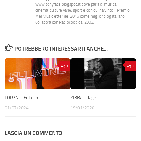
www.tonyface.blogspot.it dove parla di musica,
cinema, culture varie, sport e con cui ha vinto il Premio
Mei Musicletter del 2016 come miglior blog italiano.
Collabora con Radiocoop dal 2003.
POTREBBERO INTERESSARTI ANCHE...
0
0
LOR3N – Fulmine
ZIBBA – Jager
01/07/2024
19/01/2020
LASCIA UN COMMENTO