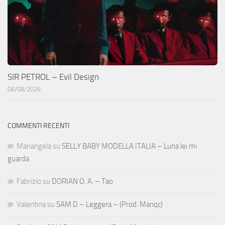
SIR PETROL – Evil Design
06/08/2026
COMMENTI RECENTI
Mariangela
su
SELLY BABY MODELLA ITALIA – Luna lei mi
guarda
Fabrizio
su
DORIAN O. A. – Tao
Valentina
su
SAM D – Leggera – (Prod. Manqc)