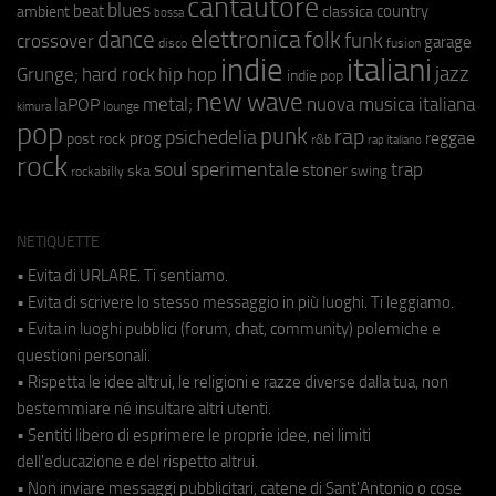
cantautore
blues
beat
country
ambient
classica
bossa
elettronica
dance
folk
funk
crossover
garage
fusion
disco
indie
italiani
jazz
hip hop
Grunge;
hard rock
indie pop
new wave
metal;
nuova musica italiana
laPOP
lounge
kimura
pop
punk
rap
psichedelia
reggae
prog
post rock
r&b
rap italiano
rock
soul
sperimentale
trap
stoner
ska
swing
rockabilly
NETIQUETTE
• Evita di URLARE. Ti sentiamo.
• Evita di scrivere lo stesso messaggio in più luoghi. Ti leggiamo.
• Evita in luoghi pubblici (forum, chat, community) polemiche e
questioni personali.
• Rispetta le idee altrui, le religioni e razze diverse dalla tua, non
bestemmiare né insultare altri utenti.
• Sentiti libero di esprimere le proprie idee, nei limiti
dell'educazione e del rispetto altrui.
• Non inviare messaggi pubblicitari, catene di Sant'Antonio o cose