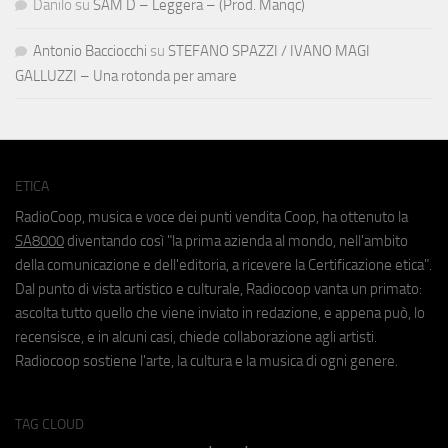
Danilo
su
SAM D – Leggera – (Prod. Manqc)
Antonio Bacciocchi
su
STEFANO SPAZZI / IVANO MAGI
GALLUZZI – Una rotonda per amare
ETICA
RadioCoop, musica e voce dei punti vendita Coop, ha ottenuto la
SA8000
diventando così "la prima azienda al mondo, nell'ambito
della comunicazione e dell'editoria, a ricevere la Certificazione etica".
Dal punto di vista artistico e culturale, Radiocoop vanta un primato:
ascolta tutto quello che viene inviato in redazione, e appena può, lo
recensisce, e in alcuni casi, chiede collaborazione agli artisti.
Radiocoop sostiene l'arte, la cultura e la musica di ogni genere.
TAG CLOUD