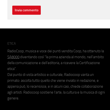
ETICA
RadioCoop, musica e voce dei punti vendita Coop, ha ottenuto la
SA8000
diventando così "la prima azienda al mondo, nell'ambito
della comunicazione e dell'editoria, a ricevere la Certificazione
etica".
Dal punto di vista artistico e culturale, Radiocoop vanta un
primato: ascolta tutto quello che viene inviato in redazione, e
appena può, lo recensisce, e in alcuni casi, chiede collaborazione
agli artisti. Radiocoop sostiene l'arte, la cultura e la musica di ogni
genere.