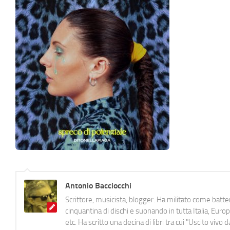
Antonio Bacciocchi
Scrittore, musicista, blogger. Ha militato come batter
cinquantina di dischi e suonando in tutta Italia, E
etc. Ha scritto una decina di libri tra cui "Uscito viv