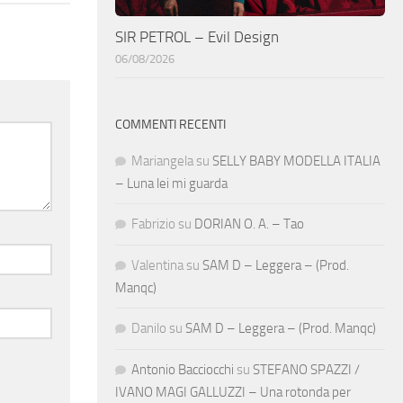
SIR PETROL – Evil Design
06/08/2026
COMMENTI RECENTI
Mariangela
su
SELLY BABY MODELLA ITALIA
– Luna lei mi guarda
Fabrizio
su
DORIAN O. A. – Tao
Valentina
su
SAM D – Leggera – (Prod.
Manqc)
Danilo
su
SAM D – Leggera – (Prod. Manqc)
Antonio Bacciocchi
su
STEFANO SPAZZI /
IVANO MAGI GALLUZZI – Una rotonda per