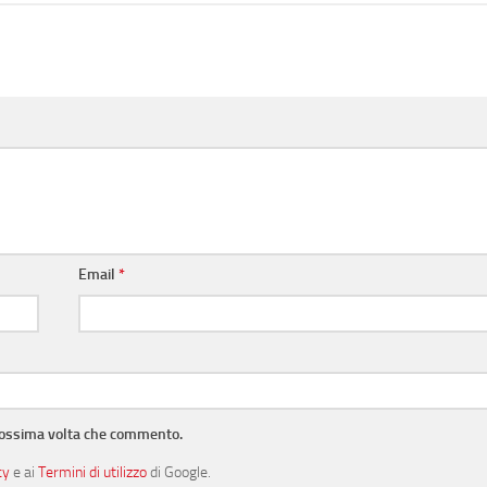
Email
*
prossima volta che commento.
cy
e ai
Termini di utilizzo
di Google.