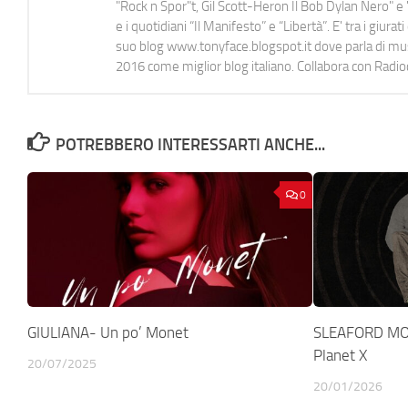
"Rock n Spor"t, Gil Scott-Heron Il Bob Dylan Nero" e "
e i quotidiani “Il Manifesto” e “Libertà”. E' tra i gi
suo blog www.tonyface.blogspot.it dove parla di music
2016 come miglior blog italiano. Collabora con Radi
POTREBBERO INTERESSARTI ANCHE...
0
GIULIANA- Un po’ Monet
SLEAFORD MOD
Planet X
20/07/2025
20/01/2026