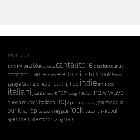
TAG CLOUD
cantautore
blues
beat
country
ambient
classica
bossa
elettronica
dance
folk
funk
crossover
fusion
disco
indie
hip hop
Grunge;
hard rock
garage
indie pop
italiani
new wave
jazz
metal;
laPOP
lounge
kimura
pop
psichedelia
nuova musica italiana
prog
post rock
rock
punk
rap
soul
reggae
ska
r&b
rockabilly
rap italiano
sperimentale
trap
stoner
swing