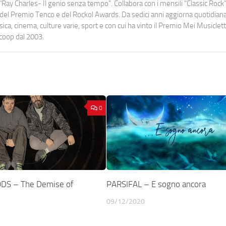
Ray Charles- Il genio senza tempo". Collabora con i mensili “Classic Rock”,
urati del Premio Tenco e del Rockol Awards. Da sedici anni aggiorna quotidia
a, cinema, culture varie, sport e con cui ha vinto il Premio Mei Musiclett
ocoop dal 2003.
0
S – The Demise of
PARSIFAL – E sogno ancora
09/12/2020