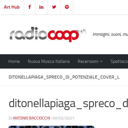
Art Hub
Salta al contenuto
Immagini, suoni, mus
Home
Nuova Musica Italiana
Recensioni
Spettacol
DITONELLAPIAGA_SPRECO_DI_POTENZIALE_COVER_L
ditonellapiaga_spreco_d
DI
ANTONIO BACCIOCCHI
·
09/02/2021