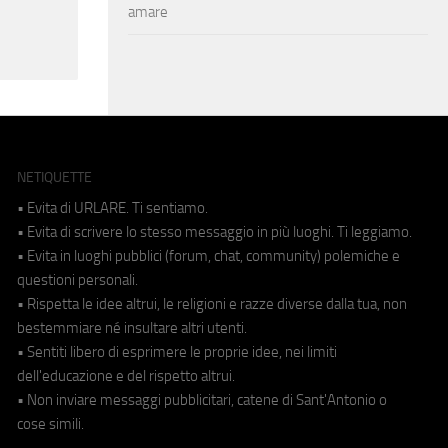
amare
NETIQUETTE
• Evita di URLARE. Ti sentiamo.
• Evita di scrivere lo stesso messaggio in più luoghi. Ti leggiamo.
• Evita in luoghi pubblici (forum, chat, community) polemiche e
questioni personali.
• Rispetta le idee altrui, le religioni e razze diverse dalla tua, non
bestemmiare né insultare altri utenti.
• Sentiti libero di esprimere le proprie idee, nei limiti
dell'educazione e del rispetto altrui.
• Non inviare messaggi pubblicitari, catene di Sant'Antonio o
cose simili.