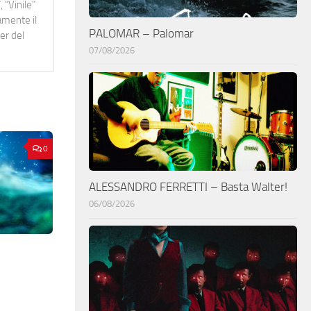
 "Vinile"
namente il
PALOMAR – Palomar
er del
07/08/2026
0
ALESSANDRO FERRETTI – Basta Walter!
06/08/2026