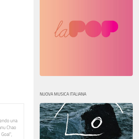
NUOVA MUSICA ITALIANA
idendo una
Manu Chao
 Goal",