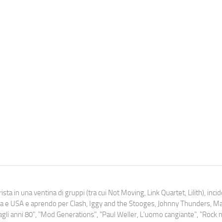
ista in una ventina di gruppi (tra cui Not Moving, Link Quartet, Lilith), inc
uropa e USA e aprendo per Clash, Iggy and the Stooges, Johnny Thunders, 
o dagli anni 80", "Mod Generations", "Paul Weller, L’uomo cangiante", "Rock n