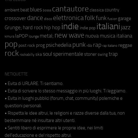
cantautore
blues
beat
country
ambient
classica
bossa
elettronica
dance
folk
funk
crossover
garage
fusion
disco
indie
italiani
jazz
hip hop
Grunge;
hard rock
indie pop
new wave
metal;
nuova musica italiana
laPOP
lounge
kimura
pop
punk
rap
psichedelia
reggae
prog
post rock
r&b
rap italiano
rock
soul
sperimentale
trap
stoner
ska
swing
rockabilly
NETIQUETTE
• Evita di URLARE. Ti sentiamo.
• Evita di scrivere lo stesso messaggio in più luoghi. Ti leggiamo.
• Evita in luoghi pubblici (forum, chat, community) polemiche e
questioni personali.
• Rispetta le idee altrui, le religioni e razze diverse dalla tua, non
bestemmiare né insultare altri utenti.
• Sentiti libero di esprimere le proprie idee, nei limiti
dell'educazione e del rispetto altrui.