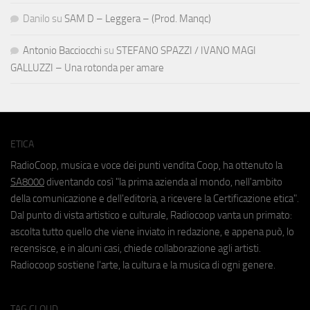
Danilo
su
SAM D – Leggera – (Prod. Manqc)
Antonio Bacciocchi
su
STEFANO SPAZZI / IVANO MAGI
GALLUZZI – Una rotonda per amare
ETICA
RadioCoop, musica e voce dei punti vendita Coop, ha ottenuto la
SA8000
diventando così "la prima azienda al mondo, nell'ambito
della comunicazione e dell'editoria, a ricevere la Certificazione etica".
Dal punto di vista artistico e culturale, Radiocoop vanta un primato:
ascolta tutto quello che viene inviato in redazione, e appena può, lo
recensisce, e in alcuni casi, chiede collaborazione agli artisti.
Radiocoop sostiene l'arte, la cultura e la musica di ogni genere.
TAG CLOUD