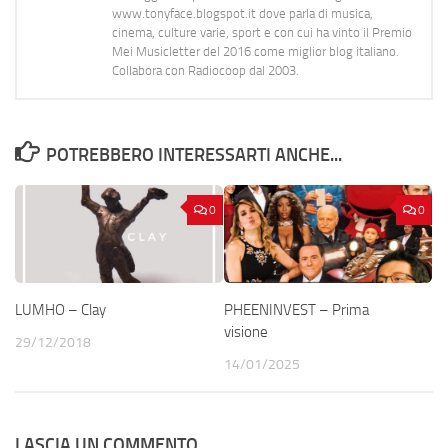
www.tonyface.blogspot.it dove parla di musica,
cinema, culture varie, sport e con cui ha vinto il Premio
Mei Musicletter del 2016 come miglior blog italiano.
Collabora con Radiocoop dal 2003.
POTREBBERO INTERESSARTI ANCHE...
0
0
LUMHO – Clay
PHEENINVEST – Prima
visione
29/12/2018
14/01/2025
LASCIA UN COMMENTO