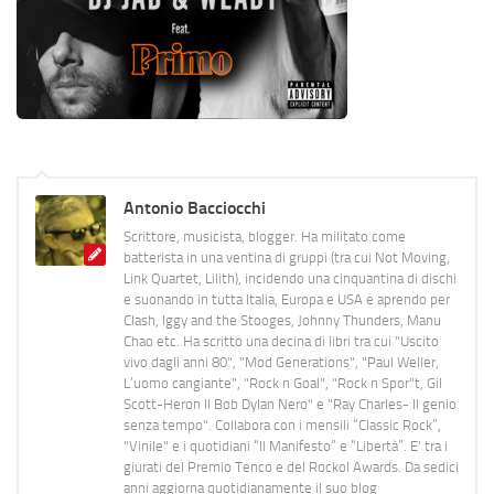
Antonio Bacciocchi
Scrittore, musicista, blogger. Ha militato come
batterista in una ventina di gruppi (tra cui Not Moving,
Link Quartet, Lilith), incidendo una cinquantina di dischi
e suonando in tutta Italia, Europa e USA e aprendo per
Clash, Iggy and the Stooges, Johnny Thunders, Manu
Chao etc. Ha scritto una decina di libri tra cui "Uscito
vivo dagli anni 80", "Mod Generations", "Paul Weller,
L’uomo cangiante", "Rock n Goal", "Rock n Spor"t, Gil
Scott-Heron Il Bob Dylan Nero" e "Ray Charles- Il genio
senza tempo". Collabora con i mensili “Classic Rock”,
"Vinile" e i quotidiani “Il Manifesto” e “Libertà”. E' tra i
giurati del Premio Tenco e del Rockol Awards. Da sedici
anni aggiorna quotidianamente il suo blog