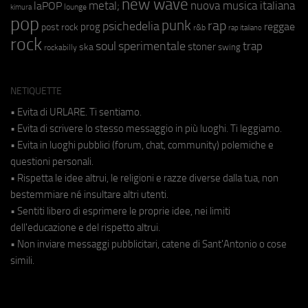
new wave
metal;
nuova musica italiana
laPOP
lounge
kimura
pop
punk
rap
psichedelia
reggae
prog
post rock
r&b
rap italiano
rock
soul
sperimentale
trap
stoner
ska
swing
rockabilly
NETIQUETTE
• Evita di URLARE. Ti sentiamo.
• Evita di scrivere lo stesso messaggio in più luoghi. Ti leggiamo.
• Evita in luoghi pubblici (forum, chat, community) polemiche e
questioni personali.
• Rispetta le idee altrui, le religioni e razze diverse dalla tua, non
bestemmiare né insultare altri utenti.
• Sentiti libero di esprimere le proprie idee, nei limiti
dell'educazione e del rispetto altrui.
• Non inviare messaggi pubblicitari, catene di Sant'Antonio o cose
simili.