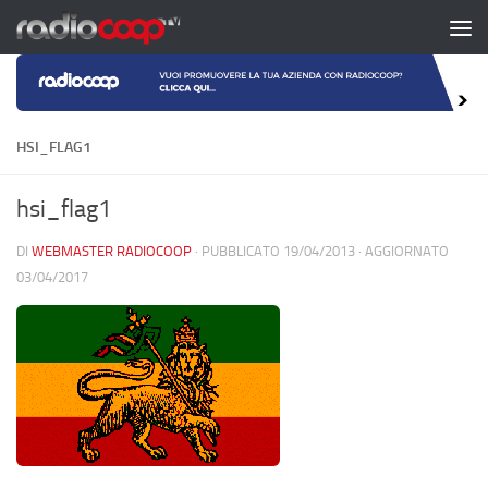
Salta al contenuto
HSI_FLAG1
hsi_flag1
DI
WEBMASTER RADIOCOOP
· PUBBLICATO
19/04/2013
· AGGIORNATO
03/04/2017