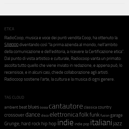
ETICA
RadioCoop, musica e voce dei punti vendita Coop, ha ottenuto la
SA8000
diventando così "la prima azienda al mondo, nell'ambito
della comunicazione e dell'editoria, a ricevere la Certificazione etica".
Dal punto di vista artistico e culturale, Radiocoop vanta un primato:
ascolta tutto quello che viene inviato in redazione, e appena può, lo
recensisce, e in alcuni casi, chiede collaborazione agli artisti.
Radiocoop sostiene l'arte, la cultura e la musica di ogni genere.
TAG CLOUD
cantautore
blues
beat
country
ambient
classica
bossa
elettronica
dance
folk
funk
crossover
garage
fusion
disco
indie
italiani
jazz
hip hop
Grunge;
hard rock
indie pop