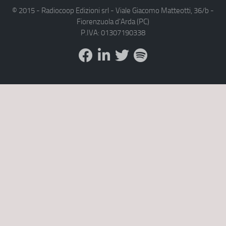
© 2015 - Radiocoop Edizioni srl - Viale Giacomo Matteotti, 36/b -
Fiorenzuola d'Arda (PC)
P.IVA: 01307190338