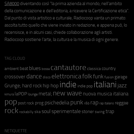
SA8000
diventando così "la prima azienda al mondo, nell'ambito
della comunicazione e dell'editoria, a ricevere la Certificazione etica".
Dal punto di vista artistico e culturale, Radiocoop vanta un primato:
ascolta tutto quello che viene inviato in redazione, e appena può, lo
recensisce, e in alcuni casi, chiede collaborazione agli artisti.
Radiocoop sostiene l'arte, la cultura e la musica di ogni genere.
TAG CLOUD
cantautore
blues
beat
country
ambient
classica
bossa
elettronica
dance
folk
funk
crossover
garage
fusion
disco
indie
italiani
jazz
hip hop
Grunge;
hard rock
indie pop
new wave
metal;
nuova musica italiana
laPOP
lounge
kimura
pop
punk
rap
psichedelia
reggae
prog
post rock
r&b
rap italiano
rock
soul
sperimentale
trap
stoner
ska
swing
rockabilly
NETIQUETTE