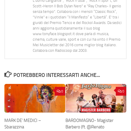
L’uomo cangiante", "Rock n Goal", "Rock n Spor"t, Gil
Scott-Heron Il Bob Dylan Nero" e "Ray Charles- Il genio
senza tempo". Collabora con i mensili “Classic Rock”,
"Vinile" e i quotidiani “Il Manifesto” e “Libertà”. E' tra i
giurati del Premio Tenco e del Rockol Awards. Da sedici
anni aggiorna quotidianamente il suo blog
www.tonyface.blogspot.it dove parla di musica,
cinema, culture varie, sport e con cui ha vinto il Premio
Mei Musicletter del 2016 come miglior blog italiano.
Collabora con Radiocoop dal 2003.
POTREBBERO INTERESSARTI ANCHE...
0
0
MARK DE’ MEDICI –
BARDOMAGNO- Magister
Sbarazzina
Barbero (ft. @Renato