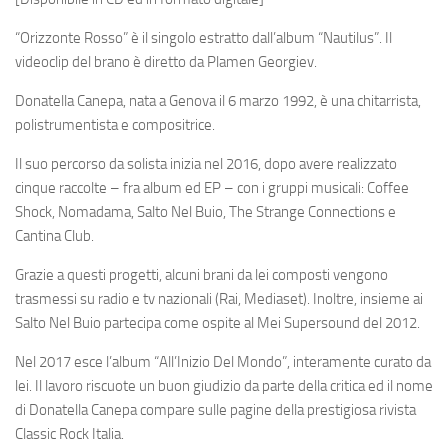
“Orizzonte Rosso” è il singolo estratto dall’album “Nautilus”. Il
videoclip del brano è diretto da Plamen Georgiev.
Donatella Canepa, nata a Genova il 6 marzo 1992, è una chitarrista,
polistrumentista e compositrice.
Il suo percorso da solista inizia nel 2016, dopo avere realizzato
cinque raccolte – fra album ed EP – con i gruppi musicali: Coffee
Shock, Nomadama, Salto Nel Buio, The Strange Connections e
Cantina Club.
Grazie a questi progetti, alcuni brani da lei composti vengono
trasmessi su radio e tv nazionali (Rai, Mediaset). Inoltre, insieme ai
Salto Nel Buio partecipa come ospite al Mei Supersound del 2012.
Nel 2017 esce l’album “All’Inizio Del Mondo”, interamente curato da
lei. Il lavoro riscuote un buon giudizio da parte della critica ed il nome
di Donatella Canepa compare sulle pagine della prestigiosa rivista
Classic Rock Italia.