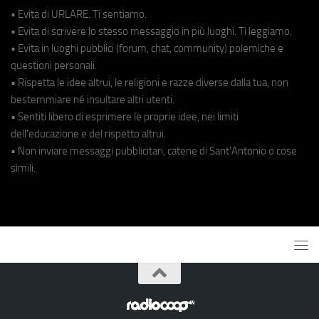
• Evita di URLARE. Ti sentiamo.
• Evita di scrivere lo stesso messaggio in più luoghi. Ti leggiamo.
• Evita in luoghi pubblici (forum, chat, community) polemiche e
questioni personali.
• Rispetta le idee altrui, le religioni e razze diverse dalla tua, non
bestemmiare né insultare altri utenti.
• Sentiti libero di esprimere le proprie idee, nei limiti
dell'educazione e del rispetto altrui.
• Non inviare messaggi pubblicitari, catene di Sant'Antonio o cose
simili.