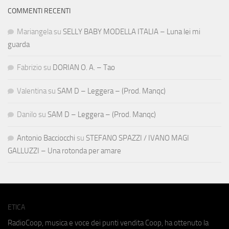
COMMENTI RECENTI
Mariangela
su
SELLY BABY MODELLA ITALIA – Luna lei mi
guarda
Fabrizio
su
DORIAN O. A. – Tao
Valentina
su
SAM D – Leggera – (Prod. Manqc)
Danilo
su
SAM D – Leggera – (Prod. Manqc)
Antonio Bacciocchi
su
STEFANO SPAZZI / IVANO MAGI
GALLUZZI – Una rotonda per amare
ETICA
RadioCoop, musica e voce dei punti vendita Coop, ha ottenuto la