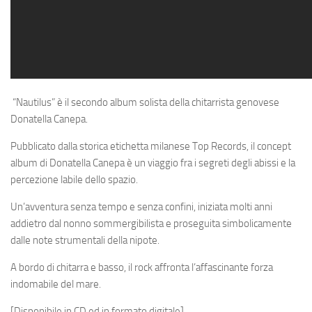
“Nautilus” è il secondo album solista della chitarrista genovese
Donatella Canepa.
Pubblicato dalla storica etichetta milanese Top Records, il concept
album di Donatella Canepa è un viaggio fra i segreti degli abissi e la
percezione labile dello spazio.
Un’avventura senza tempo e senza confini, iniziata molti anni
addietro dal nonno sommergibilista e proseguita simbolicamente
dalle note strumentali della nipote.
A bordo di chitarra e basso, il rock affronta l’affascinante forza
indomabile del mare.
[Disponibile in CD ed in formato digitale]