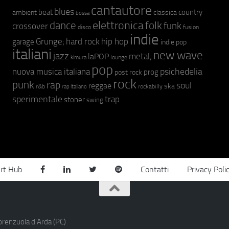
cantautore
blues
beat
country
ambient
classica
bossa
elettronica
dance
folk
funk
crossover
fusion
disco
indie
hip hop
Grunge;
hard rock
garage
indie pop
italiani
new wave
jazz
metal;
laPOP
lounge
kimura
pop
psichedelia
nuova musica italiana
prog
post rock
rock
punk
rap
soul
reggae
ska
r&b
rockabilly
rap italiano
sperimentale
trap
stoner
swing
rt Hub
Contatti
Privacy Poli
orenzuola d'Arda (PC)