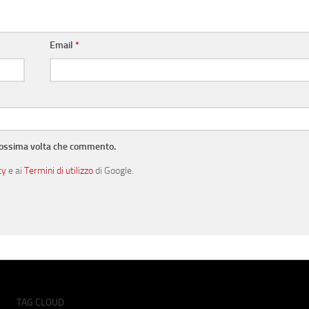
Email
*
prossima volta che commento.
cy
e ai
Termini di utilizzo
di Google.
TAG CLOUD