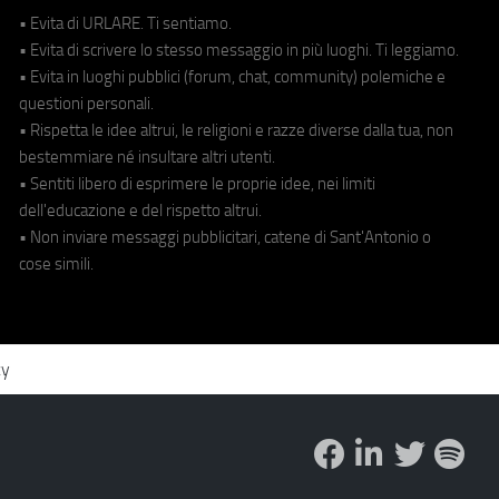
• Evita di URLARE. Ti sentiamo.
• Evita di scrivere lo stesso messaggio in più luoghi. Ti leggiamo.
• Evita in luoghi pubblici (forum, chat, community) polemiche e
questioni personali.
• Rispetta le idee altrui, le religioni e razze diverse dalla tua, non
bestemmiare né insultare altri utenti.
• Sentiti libero di esprimere le proprie idee, nei limiti
dell'educazione e del rispetto altrui.
• Non inviare messaggi pubblicitari, catene di Sant'Antonio o
cose simili.
cy