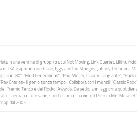
ista in una ventina di gruppi (tra cui Not Moving, Link Quartet, Lilith), inc
uropa e USA e aprendo per Clash, Iggy and the Stooges, Johnny Thunders, 
o dagli anni 80", "Mod Generations", "Paul Weller, L’uomo cangiante", "Rock n
Ray Charles- Il genio senza tempo". Collabora con i mensili “Classic Rock”,
urati del Premio Tenco e del Rockol Awards. Da sedici anni aggiorna quotidia
a, cinema, culture varie, sport e con cui ha vinto il Premio Mei Musiclett
ocoop dal 2003.