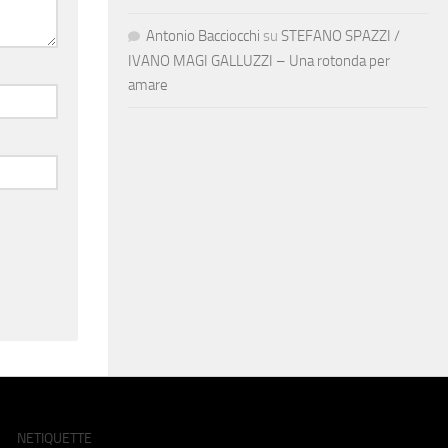
Antonio Bacciocchi
su
STEFANO SPAZZI /
IVANO MAGI GALLUZZI – Una rotonda per
amare
NETIQUETTE