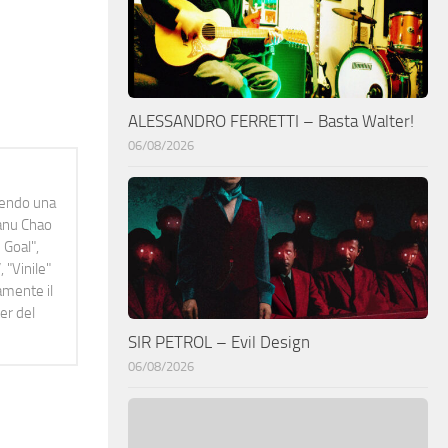
ALESSANDRO FERRETTI – Basta Walter!
06/08/2026
idendo una
Manu Chao
 Goal",
 "Vinile"
namente il
er del
SIR PETROL – Evil Design
06/08/2026