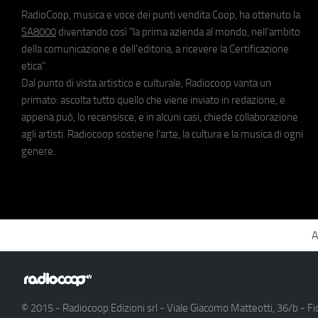
RadioCoop, musica e voce dei punti vendita Coop, ha ottenuto la
SA8000
diventando così "la prima azienda al mondo, nell'ambito
della comunicazione e dell'editoria, a ricevere la Certificazione
etica".
Dal punto di vista artistico e culturale, Radiocoop vanta un
primato: ascolta tutto quello che viene inviato in redazione, e
appena può, lo recensisce, e in alcuni casi, chiede collaborazione
agli artisti. Radiocoop sostiene l'arte, la cultura e la musica di ogni
genere.
A
© 2015 - Radiocoop Edizioni srl - Viale Giacomo Matteotti, 36/b - Fi