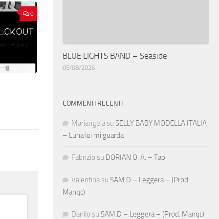
0
BLUE LIGHTS BAND – Seaside
05/08/2026
COMMENTI RECENTI
Mariangela
su
SELLY BABY MODELLA ITALIA
– Luna lei mi guarda
Fabrizio
su
DORIAN O. A. – Tao
Valentina
su
SAM D – Leggera – (Prod.
Manqc)
Danilo
su
SAM D – Leggera – (Prod. Manqc)