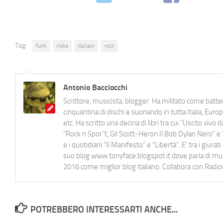
Tag:
funk
indie
italiani
rock
Antonio Bacciocchi
Scrittore, musicista, blogger. Ha militato come batter
cinquantina di dischi e suonando in tutta Italia, E
etc. Ha scritto una decina di libri tra cui "Uscito viv
"Rock n Spor"t, Gil Scott-Heron Il Bob Dylan Nero" e "
e i quotidiani “Il Manifesto” e “Libertà”. E' tra i gi
suo blog www.tonyface.blogspot.it dove parla di music
2016 come miglior blog italiano. Collabora con Radi
POTREBBERO INTERESSARTI ANCHE...