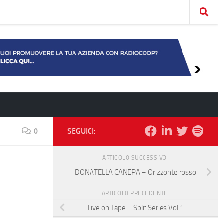
0
SEGUICI:
ARTICOLO SUCCESSIVO
DONATELLA CANEPA – Orizzonte rosso
ARTICOLO PRECEDENTE
Live on Tape – Split Series Vol​.​1