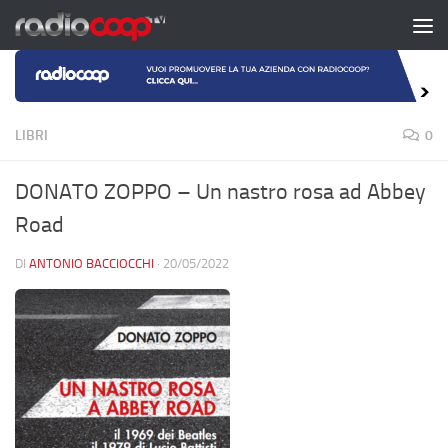
Salta al contenuto
LIBRI
0
DONATO ZOPPO – Un nastro rosa ad Abbey
Road
DI
ANTONIO BACCIOCCHI
·
20/05/2022