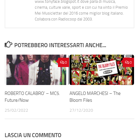
www.tonyface.blogspot.it dove parla di musica,
cinema, culture varie, sport e con cui ha vinto il Premio
Mei Musicletter del 2016 come miglior blog italiano.
Collabora con Radiocoop dal 2003.
POTREBBERO INTERESSARTI ANCHE...
0
0
ROBERTO CALABRO’ – MC5.
ANGELO MARCHESI – The
Future/Now
Bloom Files
25/02/2022
27/12/2020
LASCIA UN COMMENTO