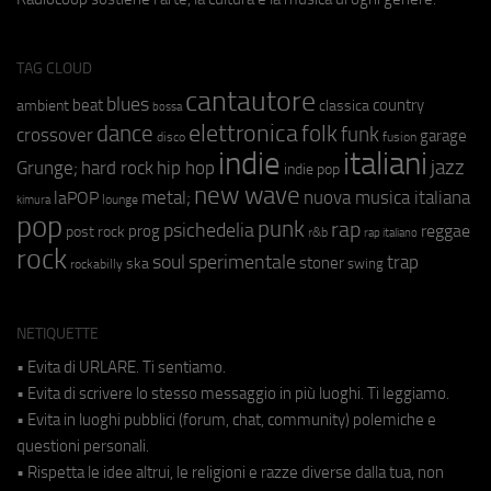
TAG CLOUD
cantautore
blues
beat
country
ambient
classica
bossa
elettronica
dance
folk
funk
crossover
garage
fusion
disco
indie
italiani
jazz
hip hop
Grunge;
hard rock
indie pop
new wave
metal;
nuova musica italiana
laPOP
lounge
kimura
pop
punk
rap
psichedelia
reggae
prog
post rock
r&b
rap italiano
rock
soul
sperimentale
trap
stoner
ska
swing
rockabilly
NETIQUETTE
• Evita di URLARE. Ti sentiamo.
• Evita di scrivere lo stesso messaggio in più luoghi. Ti leggiamo.
• Evita in luoghi pubblici (forum, chat, community) polemiche e
questioni personali.
• Rispetta le idee altrui, le religioni e razze diverse dalla tua, non