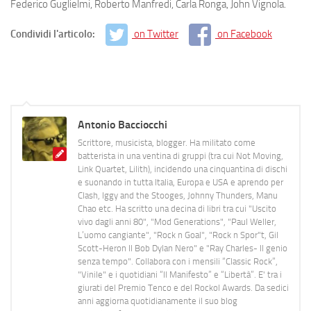
Federico Guglielmi, Roberto Manfredi, Carla Ronga, John Vignola.
Condividi l'articolo:
on Twitter
on Facebook
Antonio Bacciocchi
Scrittore, musicista, blogger. Ha militato come
batterista in una ventina di gruppi (tra cui Not Moving,
Link Quartet, Lilith), incidendo una cinquantina di dischi
e suonando in tutta Italia, Europa e USA e aprendo per
Clash, Iggy and the Stooges, Johnny Thunders, Manu
Chao etc. Ha scritto una decina di libri tra cui "Uscito
vivo dagli anni 80", "Mod Generations", "Paul Weller,
L’uomo cangiante", "Rock n Goal", "Rock n Spor"t, Gil
Scott-Heron Il Bob Dylan Nero" e "Ray Charles- Il genio
senza tempo". Collabora con i mensili “Classic Rock”,
"Vinile" e i quotidiani “Il Manifesto” e “Libertà”. E' tra i
giurati del Premio Tenco e del Rockol Awards. Da sedici
anni aggiorna quotidianamente il suo blog