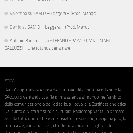
Valentina
su
SAM D – Leggera – (Prod. Manqc)
Danilo
su
SAM D – Leggera – (Prod. Manqc)
Antonio Bacciocchi
su
STEFANO SPAZZI / IVANO MAGI
GALLUZZI – Una rotonda per amare
ETICA
RadioCoop, musica e voce dei punti vendita Coop, ha ottenuto la
SA8000
diventando così "la prima azienda al mondo, nell'ambito
della comunicazione e dell'editoria, a ricevere la Certificazione etica".
Dal punto di vista artistico e culturale, Radiocoop vanta un primato:
ascolta tutto quello che viene inviato in redazione, e appena può, lo
recensisce, e in alcuni casi, chiede collaborazione agli artisti.
Radiocoop sostiene l'arte, la cultura e la musica di ogni genere.