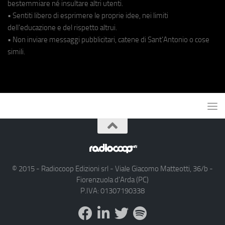
bestemmiare né insultare altri utenti.
• Sentiti libero di esprimere le proprie idee, nei limiti
dell'educazione e del rispetto altrui.
• Non inviare messaggi pubblicitari, catene di Sant'Antonio o cose
simili.
© 2015 - Radiocoop Edizioni srl - Viale Giacomo Matteotti, 36/b -
Fiorenzuola d'Arda (PC)
P.IVA: 01307190338