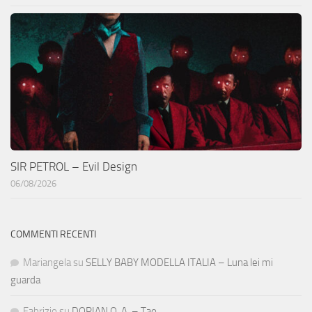
SIR PETROL – Evil Design
06/08/2026
COMMENTI RECENTI
Mariangela
su
SELLY BABY MODELLA ITALIA – Luna lei mi
guarda
Fabrizio
su
DORIAN O. A. – Tao