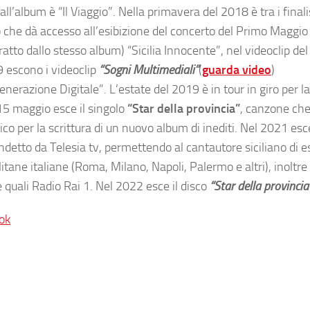
all’album è “Il Viaggio”. Nella primavera del 2018 è tra i finalis
 che dà accesso all’esibizione del concerto del Primo Maggio 
ratto dallo stesso album) “Sicilia Innocente”, nel videoclip de
9 escono i videoclip
“Sogni Multimediali”
(
guarda video
)
enerazione Digitale”. L’estate del 2019 è in tour in giro per la 
 15 maggio esce il singolo
“Star della provincia”
, canzone ch
co per la scrittura di un nuovo album di inediti. Nel 2021 esce
 indetto da Telesia tv, permettendo al cantautore siciliano di
tane italiane (Roma, Milano, Napoli, Palermo e altri), inoltre 
e quali Radio Rai 1. Nel 2022 esce il disco
“Star della provincia
ok