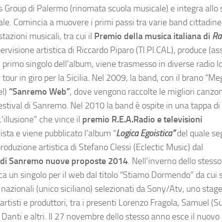
ss Group di Palermo (rinomata scuola musicale) e integra allo 
nale. Comincia a muovere i primi passi tra varie band cittadine
tazioni musicali, tra cui il
Premio della musica italiana di
Ra
visione artistica di Riccardo Piparo (TI.PI.CAL), produce (as
, primo singolo dell’album, viene trasmesso in diverse radio lo
our in giro per la Sicilia. Nel 2009, la band, con il brano “Meg
el)
“Sanremo Web”
, dove vengono raccolte le migliori canzon
stival di Sanremo. Nel 2010 la band è ospite in una tappa di
’illusione” che vince il
premio R.E.A.Radio e televisioni
ista e viene pubblicato l’album “
Logica Egoistica”
del quale seg
roduzione artistica di Stefano Clessi (Eclectic Music) dal
ti di Sanremo nuove proposte 2014
. Nell’inverno dello stess
ica un singolo per il web dal titolo “Stiamo Dormendo” da cui
i nazionali (unico siciliano) selezionati da Sony/Atv, uno stag
rtisti e produttori, tra i presenti Lorenzo Fragola, Samuel (S
 Danti e altri. Il 27 novembre dello stesso anno esce il nuovo