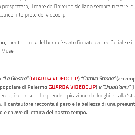
 prospettato; il mare dell’inverno siciliano sembra trovare le 
trice interprete del videoclip.
mo
, mentre il mix del brano è stato firmato da Leo Curiale e i
ei Muse.
li
“La Giostra”
(
GUARDA VIDEOCLIP
)
,“Cattiva Strada”
(accom
e popolare di Palermo
GUARDA VIDEOCLIP
)
e “Diciott’anni”
(
tempi, è un disco che prende ispirazione dai luoghi e dalla ‘str
. I
l cantautore racconta il peso e la bellezza di una presun
o e chiave di lettura del nostro tempo.