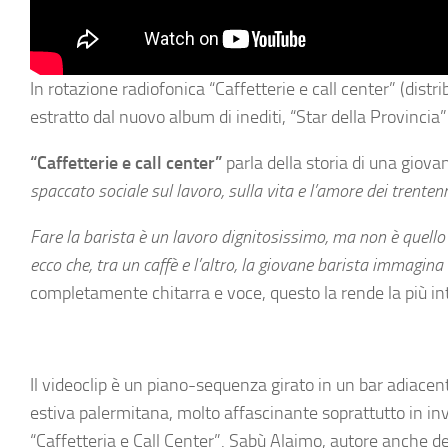
In rotazione radiofonica
“Caffetterie e call center”
(distri
estratto dal nuovo album di inediti,
“Star della Provincia”
“Caffetterie e call center”
parla della storia di una giovan
spaccato sociale sul lavoro, sulla vita e l’amore dei trentenn
Fare la barista è un lavoro dignitosissimo, ma non è quell
ecco che, tra un caffè e l’altro, la giovane barista immagina
completamente chitarra e voce, questo la rende la più int
Il videoclip è un piano-sequenza girato in un bar adiacen
estiva palermitana, molto affascinante soprattutto in inve
“Caffetteria e Call Center”. Sabù Alaimo, autore anche del