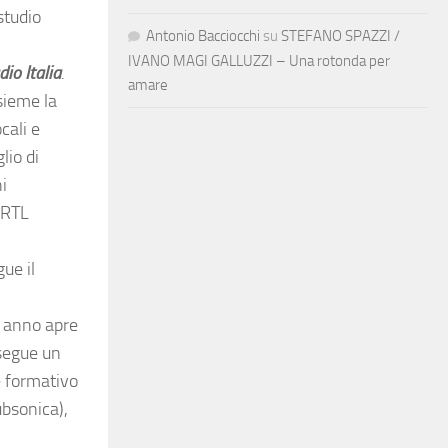
studio
Antonio Bacciocchi
su
STEFANO SPAZZI /
IVANO MAGI GALLUZZI – Una rotonda per
dio Italia
.
amare
sieme la
cali e
lio di
i
 RTL
ue il
o anno apre
 segue un
e formativo
ubsonica),