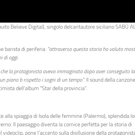
buito Believe Digital), singolo del
cantautore siciliano SABÙ 
e barista di periferia
: “attraverso questa storia ho voluto mos
i di oggi.
o che la protagonista avevo immaginato dopo aver conseguito la
 un piano b rispetto i sogni di un tempo”.
Il sound della canzone
imista dell’album “Star della provincia”.
te alla spiaggia di Isola delle femmine (Palermo), splendida l
rno. Il paesaggio diventa la cornice perfetta per la storia di
 videoclip, pone l’accento sulla disillusione della protagonista