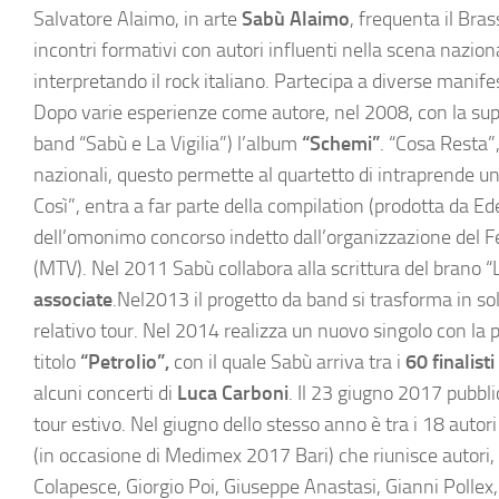
Salvatore Alaimo, in arte
Sabù Alaimo
, frequenta il Bra
incontri formativi con autori influenti nella scena nazio
interpretando il rock italiano. Partecipa a diverse manifes
Dopo varie esperienze come autore, nel 2008, con la super
band “Sabù e La Vigilia”) l’album
“Schemi”
. “Cosa Resta”
nazionali, questo permette al quartetto di intraprende un t
Così”, entra a far parte della compilation (prodotta da Ed
dell’omonimo concorso indetto dall’organizzazione del Fe
(MTV). Nel 2011 Sabù collabora alla scrittura del brano “L
associate
.Nel2013 il progetto da band si trasforma in sol
relativo tour. Nel 2014 realizza un nuovo singolo con la p
titolo
“Petrolio”,
con il quale Sabù arriva tra i
60 finalis
alcuni concerti di
Luca Carboni
. Il 23 giugno 2017 pubbl
tour estivo. Nel giugno dello stesso anno è tra i 18 autor
(in occasione di Medimex 2017 Bari) che riunisce autori, a
Colapesce, Giorgio Poi, Giuseppe Anastasi, Gianni Pollex,