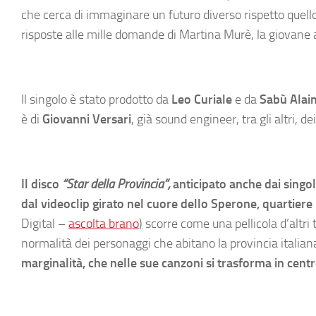
che cerca di immaginare un futuro diverso rispetto quello
risposte alle mille domande di Martina Murè, la giovane at
Il singolo è stato prodotto da
Leo Curiale
e da
Sabù Alai
è di
Giovanni Versari
, già sound engineer, tra gli altri, d
Il disco
“
Star
della Provincia”,
anticipato anche dai singo
dal videoclip girato nel cuore dello Sperone, quartier
Digital –
ascolta brano
)
scorre come una pellicola d’altri 
normalità dei personaggi che abitano la provincia italiana
marginalità, che nelle sue canzoni si trasforma in centr