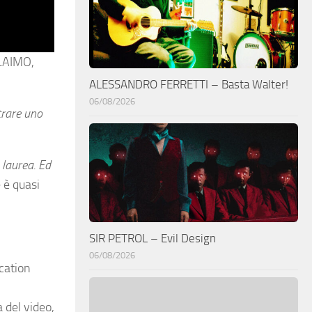
ALAIMO
,
ALESSANDRO FERRETTI – Basta Walter!
06/08/2026
trare uno
 laurea. Ed
 è quasi
SIR PETROL – Evil Design
06/08/2026
ocation
 del video,