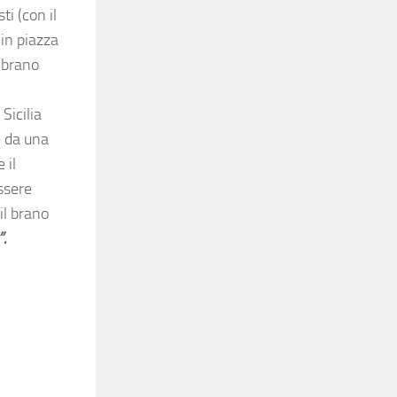
ti (con il
in piazza
l brano
Sicilia
e da una
 il
 essere
il brano
”.