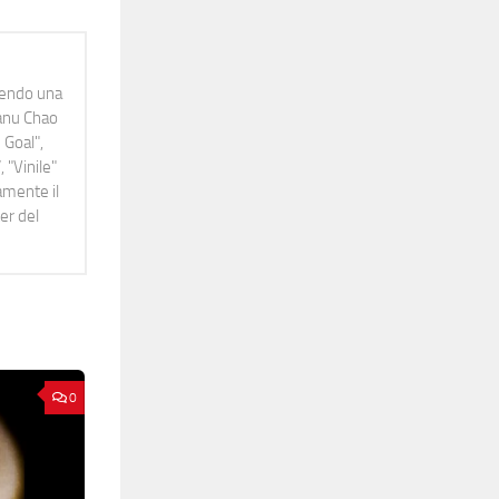
idendo una
Manu Chao
 Goal",
 "Vinile"
namente il
er del
0