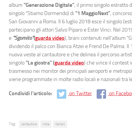
album
“Generazione Digitale”
, il primo singolo estratto d
singolo “Stiamo Dormendo) di
“1 MaggioNext”
, concorso
San Giovanni a Roma. Il 6 luglio 2018 esce il singolo (est
partecipano gli attori Salvo Piparo e Ester Vinci. Nel 201
e
“Sgomito”
(
guarda video
), brani contenuti nell’album “G
dividendo il palco con Bianca Atzei e Frend De Palma. Il
nuova veste al cantautore e che delinea il percorso artisti
singolo
“La giostra” (
guarda video
) che vince il contest
trasmesso nei monitor dei principali aeroporti e metropoli
viene programmate in molte radio locali e nazionali tra l
Condividi l'articolo:
on Twitter
on Facebo
Tag:
cantautore
indie
italiani