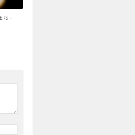
ERS –