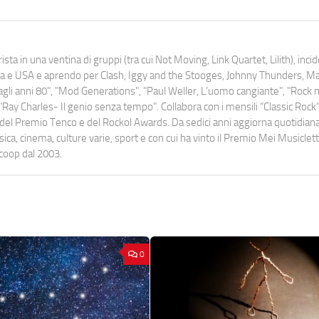
ista in una ventina di gruppi (tra cui Not Moving, Link Quartet, Lilith), inc
uropa e USA e aprendo per Clash, Iggy and the Stooges, Johnny Thunders, 
o dagli anni 80", "Mod Generations", "Paul Weller, L’uomo cangiante", "Rock n
Ray Charles- Il genio senza tempo". Collabora con i mensili “Classic Rock”,
urati del Premio Tenco e del Rockol Awards. Da sedici anni aggiorna quotidia
a, cinema, culture varie, sport e con cui ha vinto il Premio Mei Musiclett
ocoop dal 2003.
0