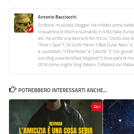
Antonio Bacciocchi
Scrittore, musicista, blogger. Ha militato come batter
cinquantina di dischi e suonando in tutta Italia, E
etc. Ha scritto una decina di libri tra cui "Uscito viv
"Rock n Spor"t, Gil Scott-Heron Il Bob Dylan Nero" e "
e i quotidiani “Il Manifesto” e “Libertà”. E' tra i gi
suo blog www.tonyface.blogspot.it dove parla di music
2016 come miglior blog italiano. Collabora con Radi
POTREBBERO INTERESSARTI ANCHE...
0