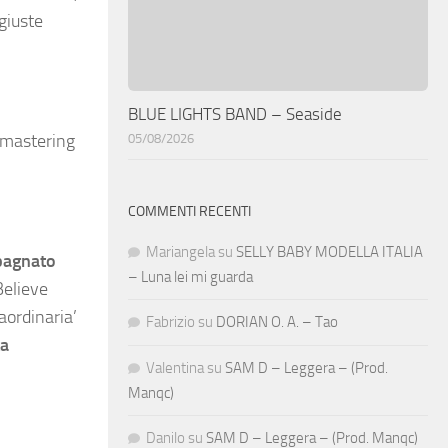
giuste
BLUE LIGHTS BAND – Seaside
l mastering
05/08/2026
COMMENTI RECENTI
Mariangela
su
SELLY BABY MODELLA ITALIA
pagnato
– Luna lei mi guarda
Believe
aordinaria’
Fabrizio
su
DORIAN O. A. – Tao
ta
Valentina
su
SAM D – Leggera – (Prod.
Manqc)
Danilo
su
SAM D – Leggera – (Prod. Manqc)