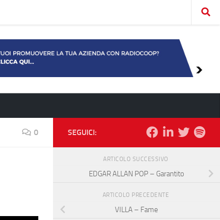
0
SEGUICI:
ARTICOLO SUCCESSIVO
EDGAR ALLAN POP – Garantito
ARTICOLO PRECEDENTE
VILLA – Fame