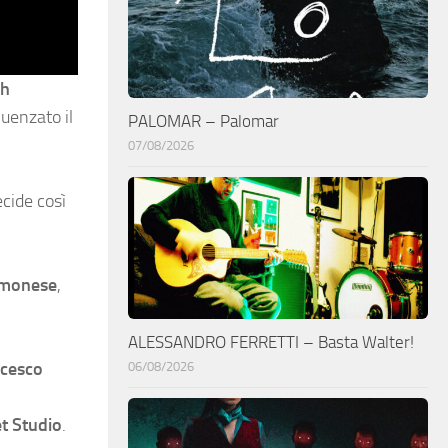
h
luenzato il
PALOMAR – Palomar
07/08/2026
ecide così
emonese
,
ALESSANDRO FERRETTI – Basta Walter!
cesco
06/08/2026
et Studio
.