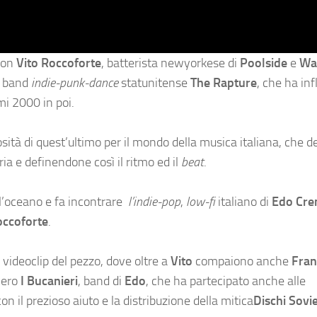
on
Vito Roccoforte
, batterista newyorkese di
Poolside
e
Wa
a band
indie-punk-dance
statunitense
The Rapture
, che ha inf
mi 2000 in poi.
osità di quest’ultimo per il mondo della musica italiana, che d
ria e definendone così il ritmo ed il
beat
.
ll’oceano e fa incontrare
l’indie-pop
,
low-fi
italiano di
Edo Cr
occoforte
.
 videoclip del pezzo, dove oltre a
Vito
compaiono anche
Fran
vero
I Bucanieri
, band di
Edo
, che ha partecipato anche alle
on il prezioso aiuto e la distribuzione della mitica
Dischi Sovi