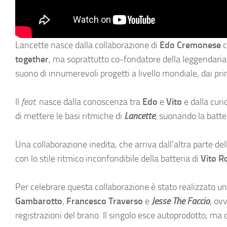
Lancette nasce dalla collaborazione di
Edo Cremonese
c
together
, ma soprattutto co-fondatore della leggendari
suono di innumerevoli progetti a livello mondiale, dai pri
Il
feat.
nasce dalla conoscenza tra
Edo
e
Vito
e dalla curi
di mettere le basi ritmiche di
Lancette
, suonando la batte
Una collaborazione inedita, che arriva dall’altra parte de
con lo stile ritmico inconfondibile della batteria di
Vito R
Per celebrare questa collaborazione è stato realizzato un
Gambarotto
,
Francesco Traverso
e
Jesse The Faccio
, ov
registrazioni del brano. Il singolo esce autoprodotto, ma c