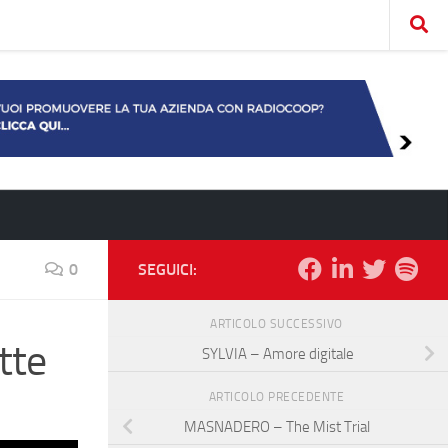
0
SEGUICI:
ARTICOLO SUCCESSIVO
tte
SYLVIA – Amore digitale
ARTICOLO PRECEDENTE
MASNADERO – The Mist Trial