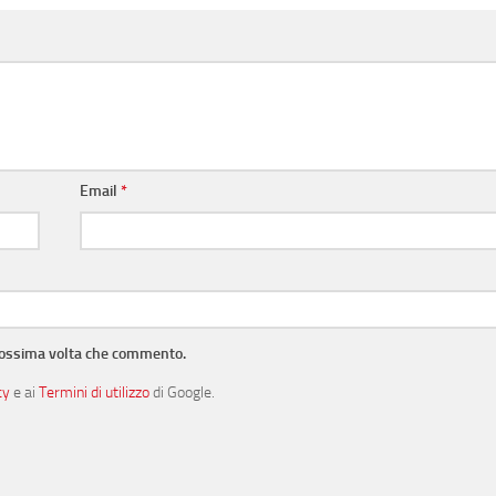
Email
*
prossima volta che commento.
cy
e ai
Termini di utilizzo
di Google.