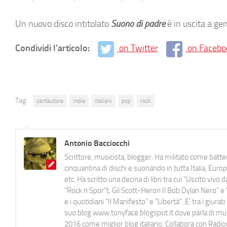
Un nuovo disco intitolato
Suono di padre
è in uscita a ge
Condividi l'articolo:
on Twitter
on Facebo
Tag:
cantautore
indie
italiani
pop
rock
Antonio Bacciocchi
Scrittore, musicista, blogger. Ha militato come batter
cinquantina di dischi e suonando in tutta Italia, E
etc. Ha scritto una decina di libri tra cui "Uscito viv
"Rock n Spor"t, Gil Scott-Heron Il Bob Dylan Nero" e "
e i quotidiani “Il Manifesto” e “Libertà”. E' tra i gi
suo blog www.tonyface.blogspot.it dove parla di music
2016 come miglior blog italiano. Collabora con Radi