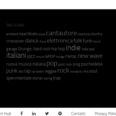
TAG CLOUD
cantautore
blues
beat
country
ambient
classica
bossa
elettronica
dance
folk
funk
crossover
fusion
disco
indie
hip hop
Grunge;
hard rock
garage
indie pop
italiani
new wave
jazz
metal;
laPOP
lounge
kimura
pop
psichedelia
nuova musica italiana
prog
post rock
rock
punk
rap
soul
reggae
ska
r&b
rockabilly
rap italiano
sperimentale
trap
stoner
swing
rt Hub
Contatti
Privacy Poli