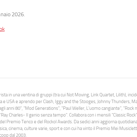
nnaio 2026.
ok
ista in una ventina di gruppi (tra cui Not Moving, Link Quartet, Lilith), inc
uropa e USA e aprendo per Clash, Iggy and the Stooges, Johnny Thunders, 
o dagli anni 80", "Mod Generations", "Paul Weller, L’uomo cangiante", "Rock n
Ray Charles- Il genio senza tempo". Collabora con i mensili “Classic Rock”,
urati del Premio Tenco e del Rockol Awards. Da sedici anni aggiorna quotidia
a, cinema, culture varie, sport e con cui ha vinto il Premio Mei Musiclett
ocoop dal 2003.