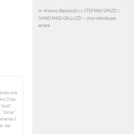
Antonio Bacciocchi
su
STEFANO SPAZZI /
IVANO MAGI GALLUZZI – Una rotonda per
amare
idendo una
Manu Chao
 Goal",
 "Vinile"
namente il
er del