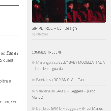
SIR PETROL – Evil Design
06/08/2026
COMMENTI RECENTI
O
ed
Edo e i
o
, questi
Mariangela
su
SELLY BABY MODELLA ITALIA
– Luna lei mi guarda
Fabrizio
su
DORIAN O. A. – Tao
oltre a
Valentina
su
SAM D – Leggera – (Prod.
Manqc)
in poi, con
Danilo
su
SAM D – Leggera – (Prod. Manqc)