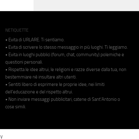
NETIQUETTE
• Evita di URLARE. Ti sentiamo.
• Evita di scrivere lo stesso messaggio in più luoghi. Ti leggiamo.
• Evita in luoghi pubblici (forum, chat, community) polemiche e
questioni personali.
• Rispetta le idee altrui, le religioni e razze diverse dalla tua, non
bestemmiare né insultare altri utenti.
• Sentiti libero di esprimere le proprie idee, nei limiti
dell'educazione e del rispetto altrui.
• Non inviare messaggi pubblicitari, catene di Sant'Antonio o
cose simili.
cy