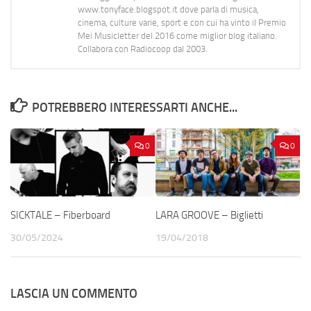
www.tonyface.blogspot.it dove parla di musica,
cinema, culture varie, sport e con cui ha vinto il Premio
Mei Musicletter del 2016 come miglior blog italiano.
Collabora con Radiocoop dal 2003.
POTREBBERO INTERESSARTI ANCHE...
0
0
SICKTALE – Fiberboard
LARA GROOVE – Biglietti
30/05/2024
19/04/2018
LASCIA UN COMMENTO