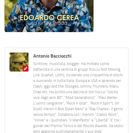
Antonio Bacciocchi
Scrittore, musicista, blogger. Ha militato come
batterista in una ventina di gruppi (tra cui Not Moving,
Link Quartet, Lilith), incidendo una cinquantina di dischi
e suonando in tutta Italia, Europa e USA e aprendo per
Clash, Iggy and the Stooges, Johnny Thunders, Manu
Chao etc. Ha scritto una decina di libri tra cui "Uscito
vivo dagli anni 80", "Mod Generations", "Paul Weller,
L’uomo cangiante", "Rock n Goal", "Rock n Spor"t, Gil
Scott-Heron Il Bob Dylan Nero" e "Ray Charles- Il genio
senza tempo". Collabora con i mensili “Classic Rock”,
"Vinile" e i quotidiani “Il Manifesto” e “Libertà”. E' tra i
giurati del Premio Tenco e del Rockol Awards. Da sedici
anni aggiorna quotidianamente il suo blog