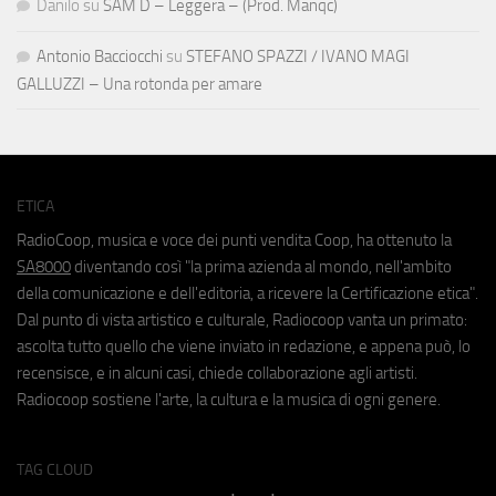
Danilo
su
SAM D – Leggera – (Prod. Manqc)
Antonio Bacciocchi
su
STEFANO SPAZZI / IVANO MAGI
GALLUZZI – Una rotonda per amare
ETICA
RadioCoop, musica e voce dei punti vendita Coop, ha ottenuto la
SA8000
diventando così "la prima azienda al mondo, nell'ambito
della comunicazione e dell'editoria, a ricevere la Certificazione etica".
Dal punto di vista artistico e culturale, Radiocoop vanta un primato:
ascolta tutto quello che viene inviato in redazione, e appena può, lo
recensisce, e in alcuni casi, chiede collaborazione agli artisti.
Radiocoop sostiene l'arte, la cultura e la musica di ogni genere.
TAG CLOUD