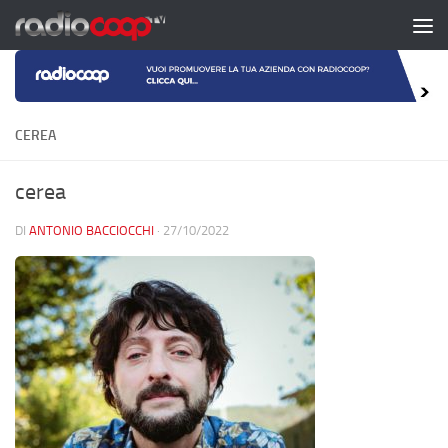
Salta al contenuto
CEREA
cerea
DI
ANTONIO BACCIOCCHI
·
27/10/2022