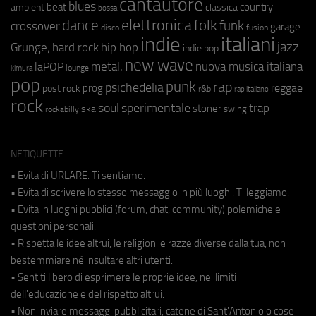
cantautore
blues
beat
country
ambient
classica
bossa
elettronica
dance
folk
funk
crossover
garage
fusion
disco
indie
italiani
jazz
hip hop
Grunge;
hard rock
indie pop
new wave
metal;
nuova musica italiana
laPOP
lounge
kimura
pop
punk
rap
psichedelia
reggae
prog
post rock
r&b
rap italiano
rock
soul
sperimentale
trap
stoner
ska
swing
rockabilly
NETIQUETTE
• Evita di URLARE. Ti sentiamo.
• Evita di scrivere lo stesso messaggio in più luoghi. Ti leggiamo.
• Evita in luoghi pubblici (forum, chat, community) polemiche e
questioni personali.
• Rispetta le idee altrui, le religioni e razze diverse dalla tua, non
bestemmiare né insultare altri utenti.
• Sentiti libero di esprimere le proprie idee, nei limiti
dell'educazione e del rispetto altrui.
• Non inviare messaggi pubblicitari, catene di Sant'Antonio o cose