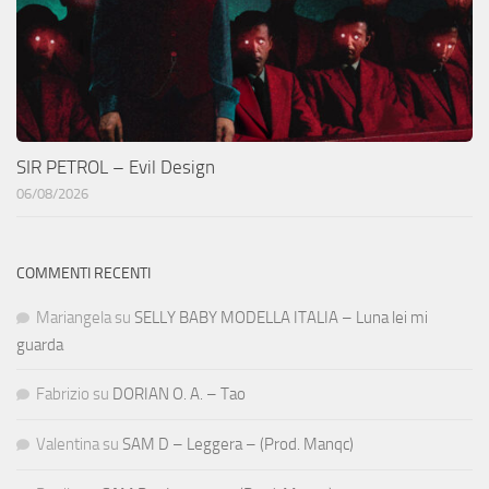
SIR PETROL – Evil Design
06/08/2026
COMMENTI RECENTI
Mariangela
su
SELLY BABY MODELLA ITALIA – Luna lei mi
guarda
Fabrizio
su
DORIAN O. A. – Tao
Valentina
su
SAM D – Leggera – (Prod. Manqc)