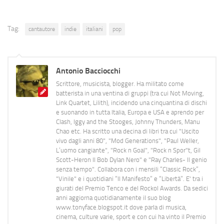
Tag:
cantautore
indie
italiani
pop
Antonio Bacciocchi
Scrittore, musicista, blogger. Ha militato come
batterista in una ventina di gruppi (tra cui Not Moving,
Link Quartet, Lilith), incidendo una cinquantina di dischi
e suonando in tutta Italia, Europa e USA e aprendo per
Clash, Iggy and the Stooges, Johnny Thunders, Manu
Chao etc. Ha scritto una decina di libri tra cui "Uscito
vivo dagli anni 80", "Mod Generations", "Paul Weller,
L’uomo cangiante", "Rock n Goal", "Rock n Spor"t, Gil
Scott-Heron Il Bob Dylan Nero" e "Ray Charles- Il genio
senza tempo". Collabora con i mensili “Classic Rock”,
"Vinile" e i quotidiani “Il Manifesto” e “Libertà”. E' tra i
giurati del Premio Tenco e del Rockol Awards. Da sedici
anni aggiorna quotidianamente il suo blog
www.tonyface.blogspot.it dove parla di musica,
cinema, culture varie, sport e con cui ha vinto il Premio