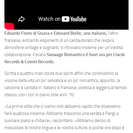
Edoardo Florio di Grazia e Edouard Bielle, uno italiano,
l’altro
francese, entrambi esponenti di un cantautorato che respira
atmosfere vintage e sognanti, si ritrovano insieme per un’inedita
collaborazione: il brano
Sauvage Romantico è fuori ora per Cracki
Records & Comet Records.
Scritta a quattro mani da da due spiriti affini che condividono la
visione della vita un po’ selvatica e un po’ romantica, appunto, la
canzone è cantata in italiano e francese, poetica e leggera al tempo
stesso, con i cori in pieno stile anni ‘70.
«La prima volta che ci siamo visti abbiamo capito che dovevamo
fare qualcosa insieme. Abbiamo trascorso una serata a Parigi a
suonare piano e chitarra», raccontano. «Abbiamo deciso di
mescolare le nostre lingue e le nostre culture, e poche ore dopo è