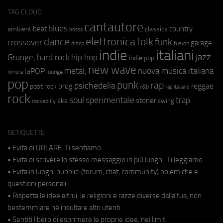
TAG CLOUD
cantautore
blues
beat
country
ambient
classica
bossa
elettronica
dance
folk
funk
crossover
garage
fusion
disco
indie
italiani
jazz
hip hop
Grunge;
hard rock
indie pop
new wave
metal;
nuova musica italiana
laPOP
lounge
kimura
pop
punk
rap
psichedelia
reggae
prog
post rock
r&b
rap italiano
rock
soul
sperimentale
trap
stoner
ska
swing
rockabilly
NETIQUETTE
• Evita di URLARE. Ti sentiamo.
• Evita di scrivere lo stesso messaggio in più luoghi. Ti leggiamo.
• Evita in luoghi pubblici (forum, chat, community) polemiche e
questioni personali.
• Rispetta le idee altrui, le religioni e razze diverse dalla tua, non
bestemmiare né insultare altri utenti.
• Sentiti libero di esprimere le proprie idee, nei limiti