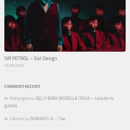
SIR PETROL – Evil Design
06/08/2026
COMMENTI RECENTI
Mariangela
su
SELLY BABY MODELLA ITALIA – Luna lei mi
guarda
Fabrizio
su
DORIAN O. A. – Tao