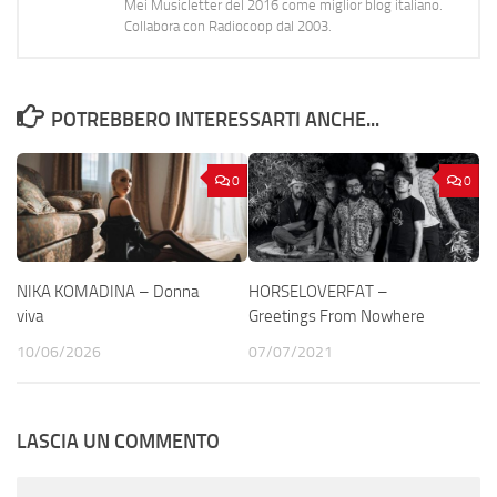
Mei Musicletter del 2016 come miglior blog italiano.
Collabora con Radiocoop dal 2003.
POTREBBERO INTERESSARTI ANCHE...
0
0
NIKA KOMADINA – Donna
HORSELOVERFAT –
viva
Greetings From Nowhere
10/06/2026
07/07/2021
LASCIA UN COMMENTO