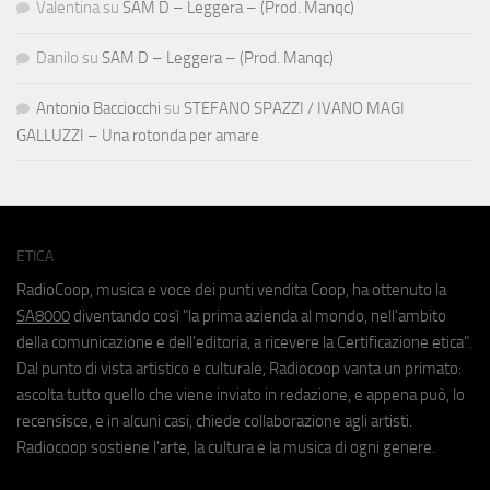
Valentina
su
SAM D – Leggera – (Prod. Manqc)
Danilo
su
SAM D – Leggera – (Prod. Manqc)
Antonio Bacciocchi
su
STEFANO SPAZZI / IVANO MAGI
GALLUZZI – Una rotonda per amare
ETICA
RadioCoop, musica e voce dei punti vendita Coop, ha ottenuto la
SA8000
diventando così "la prima azienda al mondo, nell'ambito
della comunicazione e dell'editoria, a ricevere la Certificazione etica".
Dal punto di vista artistico e culturale, Radiocoop vanta un primato:
ascolta tutto quello che viene inviato in redazione, e appena può, lo
recensisce, e in alcuni casi, chiede collaborazione agli artisti.
Radiocoop sostiene l'arte, la cultura e la musica di ogni genere.