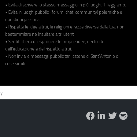
• Evita di scrivere lo stesso messaggio in più luoghi. Ti leggiamo.
• Evita in luoghi pubblici (forum, chat, community) polemiche e
questioni personali.
• Rispetta le idee altrui, le religioni e razze diverse dalla tua, non
bestemmiare né insultare altri utenti.
• Sentiti libero di esprimere le proprie idee, nei limiti
dell'educazione e del rispetto altrui.
• Non inviare messaggi pubblicitari, catene di Sant'Antonio o
cose simili.
cy