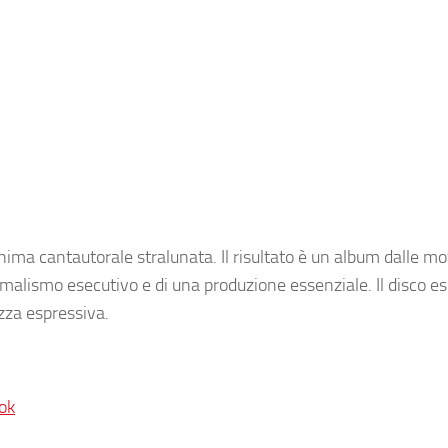
nima cantautorale stralunata. Il risultato è un album dalle m
imalismo esecutivo e di una produzione essenziale. Il disco e
zza espressiva.
ok