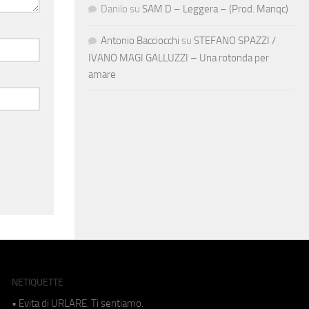
Danilo
su
SAM D – Leggera – (Prod. Manqc)
Antonio Bacciocchi
su
STEFANO SPAZZI /
IVANO MAGI GALLUZZI – Una rotonda per
amare
NETIQUETTE
• Evita di URLARE. Ti sentiamo.