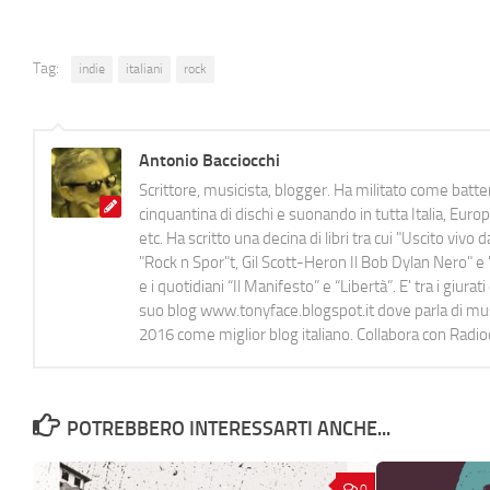
Tag:
indie
italiani
rock
Antonio Bacciocchi
Scrittore, musicista, blogger. Ha militato come batter
cinquantina di dischi e suonando in tutta Italia, E
etc. Ha scritto una decina di libri tra cui "Uscito viv
"Rock n Spor"t, Gil Scott-Heron Il Bob Dylan Nero" e "
e i quotidiani “Il Manifesto” e “Libertà”. E' tra i gi
suo blog www.tonyface.blogspot.it dove parla di music
2016 come miglior blog italiano. Collabora con Radi
POTREBBERO INTERESSARTI ANCHE...
0