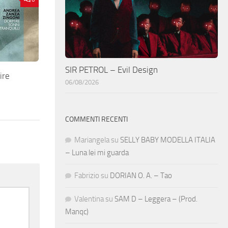
SIR PETROL – Evil Design
ire
06/08/2026
COMMENTI RECENTI
Mariangela
su
SELLY BABY MODELLA ITALIA
– Luna lei mi guarda
Fabrizio
su
DORIAN O. A. – Tao
Valentina
su
SAM D – Leggera – (Prod.
Manqc)