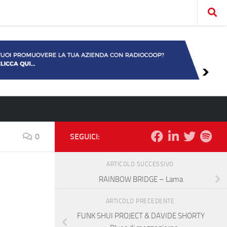
0
SEGUICI:
ARTICOLO SUCCESSIVO
RAINBOW BRIDGE – Lama
ARTICOLO PRECEDENTE
FUNK SHUI PROJECT & DAVIDE SHORTY