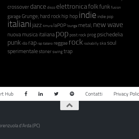
elettronica
dance
folk
funk
crossover
fusion
disco
indie
hip hop
Grunge;
hard rock
garage
indie pop
italiani
new wave
jazz
metal;
laPOP
lounge
kimura
pop
psichedelia
nuova musica italiana
prog
post rock
rock
punk
rap
soul
reggae
ska
r&b
rockabilly
rap italiano
sperimentale
trap
stoner
swing
rt Hub
Contatti
Privacy Poli
orenzuola d'Arda (PC)