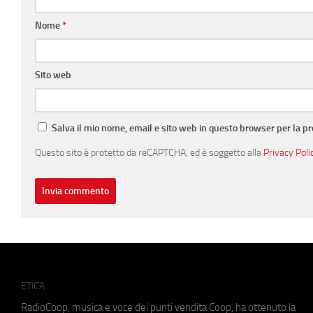
Nome
*
Sito web
Salva il mio nome, email e sito web in questo browser per la 
Questo sito è protetto da reCAPTCHA, ed è soggetto alla
Privacy Poli
ETICA
RadioCoop, musica e voce dei punti vendita Coop, ha ottenuto la