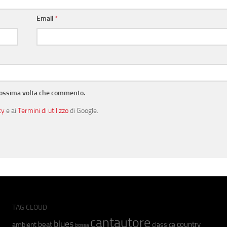
Email
*
prossima volta che commento.
cy
e ai
Termini di utilizzo
di Google.
TAG CLOUD
cantautore
blues
beat
country
ambient
classica
bossa