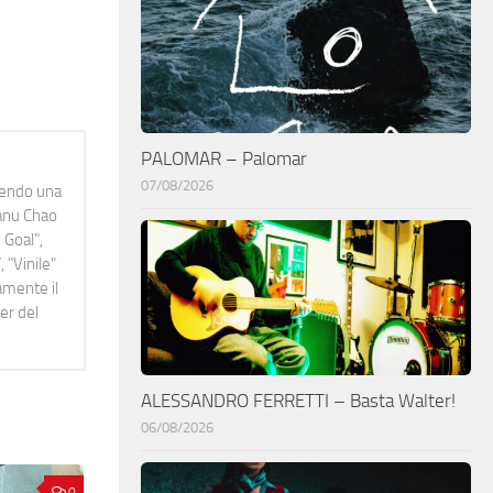
PALOMAR – Palomar
07/08/2026
idendo una
Manu Chao
 Goal",
 "Vinile"
namente il
er del
ALESSANDRO FERRETTI – Basta Walter!
06/08/2026
0