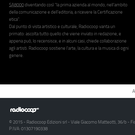
SA8000
diventando così "la prima azienda al mondo, nell'ambito
della comunicazione e dell'editoria, a ricevere la Certificazione
etica".
Dal punto di vista artistico e culturale, Radiocoop vanta un
primato: ascolta tutto quello che viene inviato in redazione, e
appena può, lo recensisce, e in alcuni casi, chiede collaborazione
agli artisti. Radiocoop sostiene l'arte, la cultura e la musica di ogni
genere.
A
© 2015 - Radiocoop Edizioni srl - Viale Giacomo Matteotti, 36/b - Fi
P.IVA: 01307190338