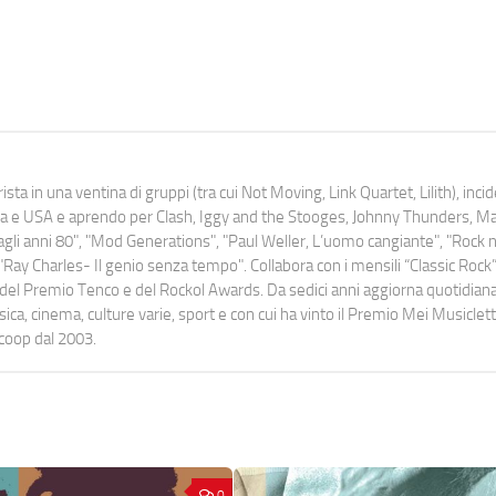
ista in una ventina di gruppi (tra cui Not Moving, Link Quartet, Lilith), inc
uropa e USA e aprendo per Clash, Iggy and the Stooges, Johnny Thunders, 
o dagli anni 80", "Mod Generations", "Paul Weller, L’uomo cangiante", "Rock n
Ray Charles- Il genio senza tempo". Collabora con i mensili “Classic Rock”,
urati del Premio Tenco e del Rockol Awards. Da sedici anni aggiorna quotidia
a, cinema, culture varie, sport e con cui ha vinto il Premio Mei Musiclett
ocoop dal 2003.
0