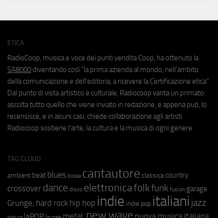
ETICA
RadioCoop, musica e voce dei punti vendita Coop, ha ottenuto la
SA8000
diventando così "la prima azienda al mondo, nell'ambito
della comunicazione e dell'editoria, a ricevere la Certificazione etica".
Dal punto di vista artistico e culturale, Radiocoop vanta un primato:
ascolta tutto quello che viene inviato in redazione, e appena può, lo
recensisce, e in alcuni casi, chiede collaborazione agli artisti.
Radiocoop sostiene l'arte, la cultura e la musica di ogni genere.
TAG CLOUD
cantautore
blues
beat
country
ambient
classica
bossa
elettronica
dance
folk
funk
crossover
garage
fusion
disco
indie
italiani
jazz
hip hop
Grunge;
hard rock
indie pop
new wave
metal;
nuova musica italiana
laPOP
lounge
kimura