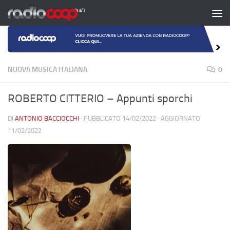
Salta al contenuto
NUOVA MUSICA ITALIANA
0
ROBERTO CITTERIO – Appunti sporchi
DI
ANTONIO BACCIOCCHI
· PUBBLICATO
14/02/2022
· AGGIORNATO
11/02/2022