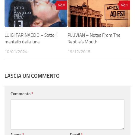
0
1
LUIGI FARINACCIO – Sotto il
PLUVIAN – Notes From The
mantello della luna
Reptile’s Mouth
10/01/2024
19/12/2015
LASCIA UN COMMENTO
Commento
*
Nome
*
Email
*