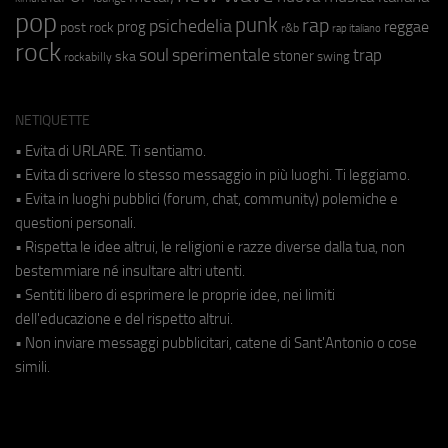
pop
punk
rap
psichedelia
reggae
prog
post rock
r&b
rap italiano
rock
soul
sperimentale
trap
stoner
ska
swing
rockabilly
NETIQUETTE
• Evita di URLARE. Ti sentiamo.
• Evita di scrivere lo stesso messaggio in più luoghi. Ti leggiamo.
• Evita in luoghi pubblici (forum, chat, community) polemiche e
questioni personali.
• Rispetta le idee altrui, le religioni e razze diverse dalla tua, non
bestemmiare né insultare altri utenti.
• Sentiti libero di esprimere le proprie idee, nei limiti
dell'educazione e del rispetto altrui.
• Non inviare messaggi pubblicitari, catene di Sant'Antonio o cose
simili.