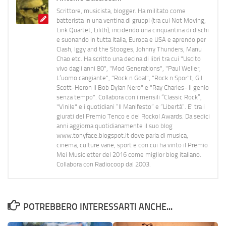
Scrittore, musicista, blogger. Ha militato come
batterista in una ventina di gruppi (tra cui Not Moving,
Link Quartet, Lilith), incidendo una cinquantina di dischi
e suonando in tutta Italia, Europa e USA e aprendo per
Clash, Iggy and the Stooges, Johnny Thunders, Manu
Chao etc. Ha scritto una decina di libri tra cui "Uscito
vivo dagli anni 80", "Mod Generations", "Paul Weller,
L’uomo cangiante", "Rock n Goal", "Rock n Spor"t, Gil
Scott-Heron Il Bob Dylan Nero" e "Ray Charles- Il genio
senza tempo". Collabora con i mensili “Classic Rock”,
"Vinile" e i quotidiani “Il Manifesto” e “Libertà”. E' tra i
giurati del Premio Tenco e del Rockol Awards. Da sedici
anni aggiorna quotidianamente il suo blog
www.tonyface.blogspot.it dove parla di musica,
cinema, culture varie, sport e con cui ha vinto il Premio
Mei Musicletter del 2016 come miglior blog italiano.
Collabora con Radiocoop dal 2003.
POTREBBERO INTERESSARTI ANCHE...