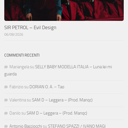
SIR PETROL – Evil Design
06/08/2026
COMMENTI RECENTI
Mariangela
su
SELLY BABY MODELLA ITALIA – Luna lei mi
guarda
Fabrizio
su
DORIAN O. A. – Tao
Valentina
su
SAM D – Leggera – (Prod. Manqc)
Danilo
su
SAM D – Leggera – (Prod. Manqc)
Antonio Bacciocchi
su
STEFANO SPAZZI / IVANO MAGI