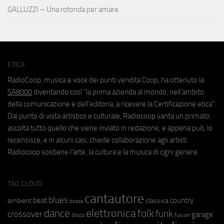
GALLUZZI – Una rotonda per amare
ETICA
RadioCoop, musica e voce dei punti vendita Coop, ha ottenuto la
SA8000
diventando così "la prima azienda al mondo, nell'ambito
della comunicazione e dell'editoria, a ricevere la Certificazione etica".
Dal punto di vista artistico e culturale, Radiocoop vanta un primato:
ascolta tutto quello che viene inviato in redazione, e appena può, lo
recensisce, e in alcuni casi, chiede collaborazione agli artisti.
Radiocoop sostiene l'arte, la cultura e la musica di ogni genere.
TAG CLOUD
cantautore
blues
beat
country
ambient
classica
bossa
elettronica
dance
folk
funk
crossover
garage
fusion
disco