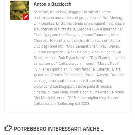
Antonio Bacciocchi
Scrittore, musicista, blogger. Ha militato come
batterista in una ventina di gruppi (tra cui Not Moving,
Link Quartet, Lilith), incidendo una cinquantina di dischi
e suonando in tutta Italia, Europa e USA e aprendo per
Clash, Iggy and the Stooges, Johnny Thunders, Manu
Chao etc. Ha scritto una decina di libri tra cui "Uscito
vivo dagli anni 80", "Mod Generations", "Paul Weller,
L’uomo cangiante", "Rock n Goal", "Rock n Spor"t, Gil
Scott-Heron Il Bob Dylan Nero" e "Ray Charles- Il genio
senza tempo". Collabora con i mensili “Classic Rock”,
"Vinile" e i quotidiani “Il Manifesto” e “Libertà”. E' tra i
giurati del Premio Tenco e del Rockol Awards. Da sedici
anni aggiorna quotidianamente il suo blog
www.tonyface.blogspot.it dove parla di musica,
cinema, culture varie, sport e con cui ha vinto il Premio
Mei Musicletter del 2016 come miglior blog italiano.
Collabora con Radiocoop dal 2003.
POTREBBERO INTERESSARTI ANCHE...