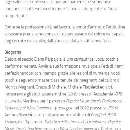
oggi salde e complesse da superare barriere che scindono e
pongono in antitesi concetti come “bionda-intelligente” e “bella-
competente”.
Come se la professionalità nel lavoro, la bontà d’animo, o l’attitudine
ad essere precisi e responsabili, dipendessero dal colore dei capelli,
degli occhi o della pelle, dall’altezza o dalla costituzione fisica.
Biografia.
EleJola, al secolo Elena Parpajola, è una cantautrice, vocal coach e
performer veneta. Avvia la sua formazione musicale all’età di 7 anni,
perfezionandosi con il tempo grazie alle lezioni di numerosi vocal
coach e seguendo masterclass tenute da insegnanti del calibro di
Monica Magnani, Grazia di Michele, Michele Fischietti ed altri.
Intraprende gli studi accademici nel 2019 presso l’Accademia
VMS
di Loretta Martinez per il percorso
Popular Music Vocals Performace –
University of West London
e li prosegue nel 2022 presso la
VES
di
Andrea Bianchino, con l’ottenimento del titolo di
Certified VES®
Trainer
, del Diploma in
Didattica della Voce e del Licentiate in Popular
Music Vocals Teaching
presso la
West London University
. Partecipa a