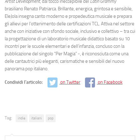
Artist Development
, dal tocco ineccepibile del
Latin Grammy
brasiliano Renato Patriarca. Brillante, energica, grintosa e sensibile,
EleJola insegna canto moderno e propedeutica musicale e prepara
gli allievi per l’ottenimento delle certificazioni TCL. Attiva nel settore
anche con iniziative con sfondo sociale, inclusivo e collettivo – tra cui
la progettazione di un laboratorio musicale didattico basato su 10
incontri per le scuole elementari e dell’infanzia, concluso con la
pubblicazione del singolo “Per Magia” -, è riconosciuta come una
delle cantautrici più eleganti, carismatiche e sensibili del nuovo
panorama pop italiano.
Condividi l'articolo:
on Twitter
on Facebook
Tag:
indie
italiani
pop