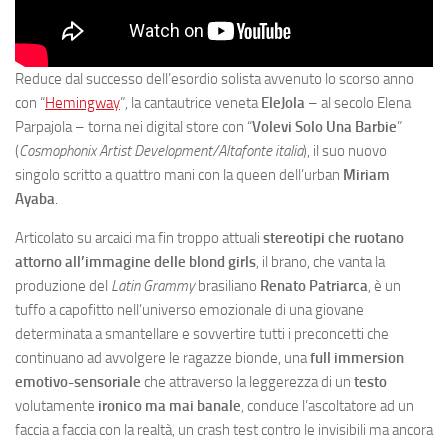
Reduce dal successo dell’esordio solista avvenuto lo scorso anno
con “
Hemingway
”, la cantautrice veneta
EleJola
– al secolo Elena
Parpajola – torna nei digital store con “
Volevi Solo Una Barbie
”
(
Cosmophonix Artist Development/Altafonte italia
), il suo nuovo
singolo scritto a quattro mani con la queen dell’urban
Miriam
Ayaba
.
Articolato su arcaici ma fin troppo attuali
stereotipi che ruotano
attorno all’immagine delle blond girls
, il brano, che vanta la
produzione del
Latin Grammy
brasiliano
Renato Patriarca
, è un
tuffo a capofitto nell’universo emozionale di una giovane
determinata a smantellare e sovvertire tutti i preconcetti che
continuano ad avvolgere le ragazze bionde, una
full immersion
emotivo-sensoriale
che attraverso la leggerezza di un
testo
volutamente
ironico ma mai banale
, conduce l’ascoltatore ad un
faccia a faccia con la realtà, un crash test contro le invisibili ma ancora