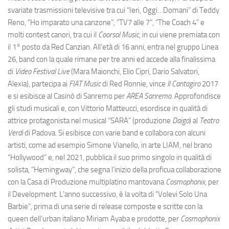
svariate trasmissioni televisive tra cui “Ieri, Oggi…Domani” di Teddy
Reno, “Ho imparato una canzone”, “TV7 alle 7”, “The Coach 4” e
molti contest canori, tra cui il
Coorsal Music
, in cui viene premiata con
il 1° posto da Red Canzian. All’età di 16 anni, entra nel gruppo Linea
26, band con la quale rimane per tre anni ed accede alla finalissima
di
Video Festival Live
(Mara Maionchi, Elio Cipri, Dario Salvatori,
Alexia), partecipa ai
FIAT Music
di Red Ronnie, vince
Il Cantagiro
2017
e si esibisce al Casinò di Sanremo per
AREA Sanremo
. Approfondisce
gli studi musicali e, con Vittorio Matteucci, esordisce in qualità di
attrice protagonista nel musical “SARA” (produzione
Daigo
) al
Teatro
Verdi
di Padova. Si esibisce con varie band e collabora con alcuni
artisti, come ad esempio Simone Vianello, in arte LIAM, nel brano
“Hollywood” e, nel 2021, pubblica il suo primo singolo in qualità di
solista, “Hemingway”, che segna l’inizio della proficua collaborazione
con la Casa di Produzione multiplatino mantovana
Cosmophonix
, per
il Development. L’anno successivo, è la volta di “Volevi Solo Una
Barbie”, prima di una serie di release composte e scritte con la
queen dell’urban italiano Miriam Ayaba e prodotte, per
Cosmophonix