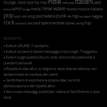
indie
italiani
jazz
hip hop
Grunge;
hard rock
indie pop
new wave
metal;
nuova musica italiana
laPOP
lounge
kimura
pop
punk
rap
psichedelia
reggae
prog
post rock
r&b
rap italiano
rock
soul
sperimentale
trap
stoner
ska
swing
rockabilly
NETIQUETTE
• Evita di URLARE. Ti sentiamo.
• Evita di scrivere lo stesso messaggio in più luoghi. Ti leggiamo.
• Evita in luoghi pubblici (forum, chat, community) polemiche e
questioni personali.
• Rispetta le idee altrui, le religioni e razze diverse dalla tua, non
bestemmiare né insultare altri utenti.
• Sentiti libero di esprimere le proprie idee, nei limiti
dell'educazione e del rispetto altrui.
• Non inviare messaggi pubblicitari, catene di Sant'Antonio o cose
simili.