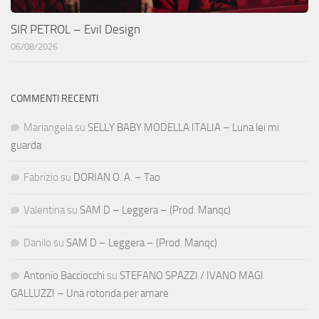
SIR PETROL – Evil Design
06/08/2026
COMMENTI RECENTI
Mariangela
su
SELLY BABY MODELLA ITALIA – Luna lei mi
guarda
Fabrizio
su
DORIAN O. A. – Tao
Valentina
su
SAM D – Leggera – (Prod. Manqc)
Danilo
su
SAM D – Leggera – (Prod. Manqc)
Antonio Bacciocchi
su
STEFANO SPAZZI / IVANO MAGI
GALLUZZI – Una rotonda per amare