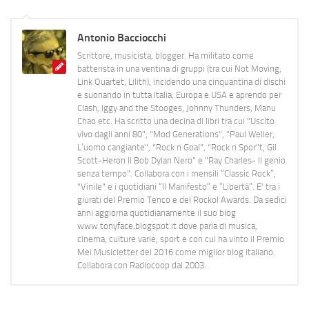
Antonio Bacciocchi
Scrittore, musicista, blogger. Ha militato come
batterista in una ventina di gruppi (tra cui Not Moving,
Link Quartet, Lilith), incidendo una cinquantina di dischi
e suonando in tutta Italia, Europa e USA e aprendo per
Clash, Iggy and the Stooges, Johnny Thunders, Manu
Chao etc. Ha scritto una decina di libri tra cui "Uscito
vivo dagli anni 80", "Mod Generations", "Paul Weller,
L’uomo cangiante", "Rock n Goal", "Rock n Spor"t, Gil
Scott-Heron Il Bob Dylan Nero" e "Ray Charles- Il genio
senza tempo". Collabora con i mensili “Classic Rock”,
"Vinile" e i quotidiani “Il Manifesto” e “Libertà”. E' tra i
giurati del Premio Tenco e del Rockol Awards. Da sedici
anni aggiorna quotidianamente il suo blog
www.tonyface.blogspot.it dove parla di musica,
cinema, culture varie, sport e con cui ha vinto il Premio
Mei Musicletter del 2016 come miglior blog italiano.
Collabora con Radiocoop dal 2003.