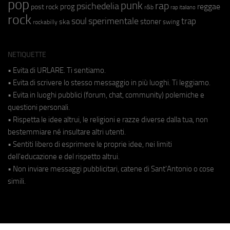
pop
punk
rap
psichedelia
reggae
prog
post rock
r&b
rap italiano
rock
soul
sperimentale
trap
stoner
ska
swing
rockabilly
NETIQUETTE
• Evita di URLARE. Ti sentiamo.
• Evita di scrivere lo stesso messaggio in più luoghi. Ti leggiamo.
• Evita in luoghi pubblici (forum, chat, community) polemiche e
questioni personali.
• Rispetta le idee altrui, le religioni e razze diverse dalla tua, non
bestemmiare né insultare altri utenti.
• Sentiti libero di esprimere le proprie idee, nei limiti
dell'educazione e del rispetto altrui.
• Non inviare messaggi pubblicitari, catene di Sant'Antonio o cose
simili.