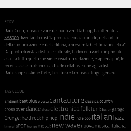
ETICA
RadioCoop, musica e voce dei punti vendita Coop, ha ottenuto la
SA8000
diventando così "la prima azienda al mondo, nell'ambito
della comunicazione e dell'editoria, a ricevere la Certificazione etica".
Dal punto di vista artistico e culturale, Radiocoop vanta un primato:
ascolta tutto quello che viene inviato in redazione, e appena può, lo
recensisce, e in alcuni casi, chiede collaborazione agli artisti.
Radiocoop sostiene l'arte, la cultura e la musica di ogni genere.
TAG CLOUD
cantautore
blues
beat
country
ambient
classica
bossa
elettronica
dance
folk
funk
crossover
garage
fusion
disco
indie
italiani
jazz
hip hop
Grunge;
hard rock
indie pop
new wave
metal;
nuova musica italiana
laPOP
lounge
kimura