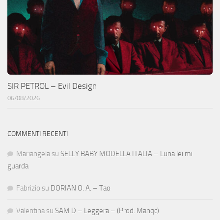
SIR PETROL – Evil Design
06/08/2026
COMMENTI RECENTI
Mariangela
su
SELLY BABY MODELLA ITALIA – Luna lei mi
guarda
Fabrizio
su
DORIAN O. A. – Tao
Valentina
su
SAM D – Leggera – (Prod. Manqc)