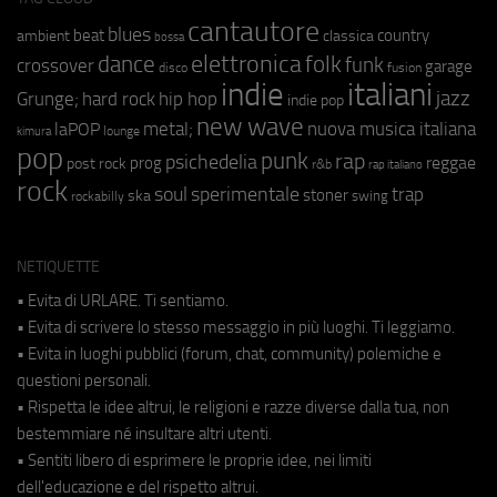
cantautore
blues
beat
country
ambient
classica
bossa
elettronica
dance
folk
funk
crossover
garage
fusion
disco
indie
italiani
jazz
hip hop
Grunge;
hard rock
indie pop
new wave
metal;
nuova musica italiana
laPOP
lounge
kimura
pop
punk
rap
psichedelia
reggae
prog
post rock
r&b
rap italiano
rock
soul
sperimentale
trap
stoner
ska
swing
rockabilly
NETIQUETTE
• Evita di URLARE. Ti sentiamo.
• Evita di scrivere lo stesso messaggio in più luoghi. Ti leggiamo.
• Evita in luoghi pubblici (forum, chat, community) polemiche e
questioni personali.
• Rispetta le idee altrui, le religioni e razze diverse dalla tua, non
bestemmiare né insultare altri utenti.
• Sentiti libero di esprimere le proprie idee, nei limiti
dell'educazione e del rispetto altrui.