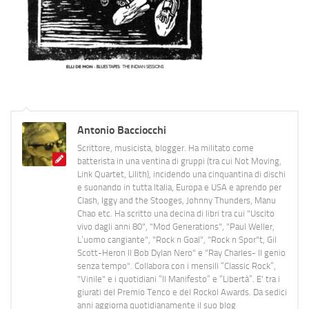
Antonio Bacciocchi
Scrittore, musicista, blogger. Ha militato come
batterista in una ventina di gruppi (tra cui Not Moving,
Link Quartet, Lilith), incidendo una cinquantina di dischi
e suonando in tutta Italia, Europa e USA e aprendo per
Clash, Iggy and the Stooges, Johnny Thunders, Manu
Chao etc. Ha scritto una decina di libri tra cui "Uscito
vivo dagli anni 80", "Mod Generations", "Paul Weller,
L’uomo cangiante", "Rock n Goal", "Rock n Spor"t, Gil
Scott-Heron Il Bob Dylan Nero" e "Ray Charles- Il genio
senza tempo". Collabora con i mensili “Classic Rock”,
"Vinile" e i quotidiani “Il Manifesto” e “Libertà”. E' tra i
giurati del Premio Tenco e del Rockol Awards. Da sedici
anni aggiorna quotidianamente il suo blog