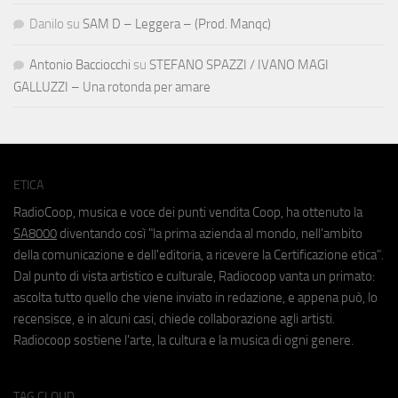
Danilo
su
SAM D – Leggera – (Prod. Manqc)
Antonio Bacciocchi
su
STEFANO SPAZZI / IVANO MAGI
GALLUZZI – Una rotonda per amare
ETICA
RadioCoop, musica e voce dei punti vendita Coop, ha ottenuto la
SA8000
diventando così "la prima azienda al mondo, nell'ambito
della comunicazione e dell'editoria, a ricevere la Certificazione etica".
Dal punto di vista artistico e culturale, Radiocoop vanta un primato:
ascolta tutto quello che viene inviato in redazione, e appena può, lo
recensisce, e in alcuni casi, chiede collaborazione agli artisti.
Radiocoop sostiene l'arte, la cultura e la musica di ogni genere.
TAG CLOUD