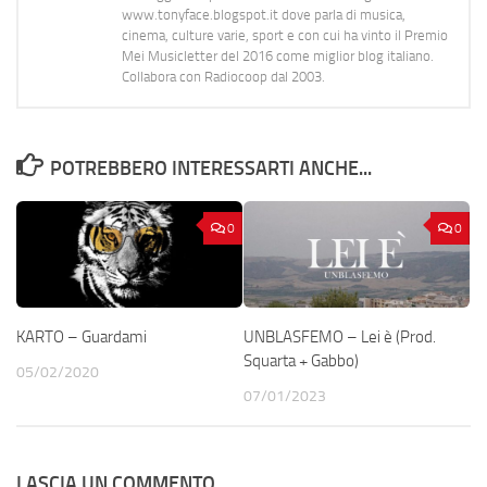
www.tonyface.blogspot.it dove parla di musica,
cinema, culture varie, sport e con cui ha vinto il Premio
Mei Musicletter del 2016 come miglior blog italiano.
Collabora con Radiocoop dal 2003.
POTREBBERO INTERESSARTI ANCHE...
0
0
KARTO – Guardami
UNBLASFEMO – Lei è (Prod.
Squarta + Gabbo)
05/02/2020
07/01/2023
LASCIA UN COMMENTO