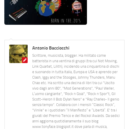
Antonio Bacciocchi
Scrittore, musicista, blogger. Ha militato come
batterista in una ventina di gruppi (tra cui Not Moving,
Link Quartet, Lilith), incidendo una cinquantina di dischi
e suonando in tutta Italia, Europa e USA e aprendo per
Clash, Iggy and the Stooges, Johnny Thunders, Manu
Chao etc. Ha scritto una decina di libri tra cui "Uscito
vivo dagli anni 80", "Mod Generations", "Paul Weller,
L’uomo cangiante", "Rock n Goal", "Rock n Spor"t, Gil
Scott-Heron Il Bob Dylan Nero" e "Ray Charles- Il genio
senza tempo". Collabora con i mensili “Classic Rock”,
"Vinile" e i quotidiani “Il Manifesto” e “Libertà”. E' tra i
giurati del Premio Tenco e del Rockol Awards. Da sedici
anni aggiorna quotidianamente il suo blog
www.tonyface.blogspot.it dove parla di musica,