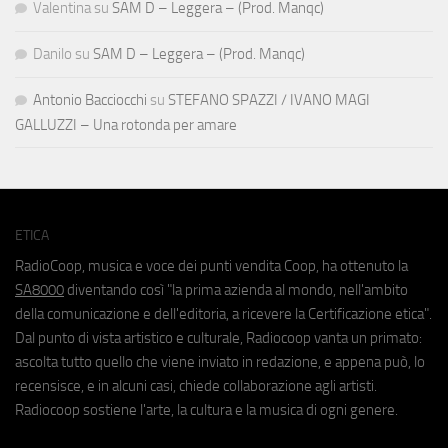
Valentina
su
SAM D – Leggera – (Prod. Manqc)
Danilo
su
SAM D – Leggera – (Prod. Manqc)
Antonio Bacciocchi
su
STEFANO SPAZZI / IVANO MAGI
GALLUZZI – Una rotonda per amare
ETICA
RadioCoop, musica e voce dei punti vendita Coop, ha ottenuto la
SA8000
diventando così "la prima azienda al mondo, nell'ambito
della comunicazione e dell'editoria, a ricevere la Certificazione etica".
Dal punto di vista artistico e culturale, Radiocoop vanta un primato:
ascolta tutto quello che viene inviato in redazione, e appena può, lo
recensisce, e in alcuni casi, chiede collaborazione agli artisti.
Radiocoop sostiene l'arte, la cultura e la musica di ogni genere.