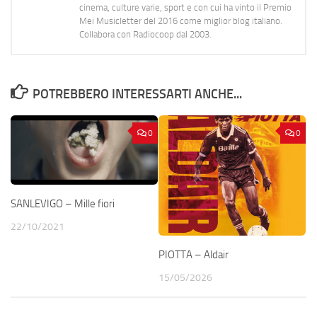
cinema, culture varie, sport e con cui ha vinto il Premio
Mei Musicletter del 2016 come miglior blog italiano.
Collabora con Radiocoop dal 2003.
POTREBBERO INTERESSARTI ANCHE...
0
0
SANLEVIGO – Mille fiori
22/10/2021
PIOTTA – Aldair
15/05/2026