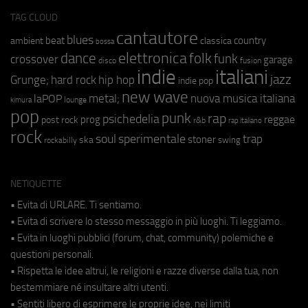
TAG CLOUD
cantautore
blues
beat
country
ambient
classica
bossa
elettronica
dance
folk
funk
crossover
garage
fusion
disco
indie
italiani
jazz
hip hop
Grunge;
hard rock
indie pop
new wave
metal;
nuova musica italiana
laPOP
lounge
kimura
pop
punk
rap
psichedelia
reggae
prog
post rock
r&b
rap italiano
rock
soul
sperimentale
trap
stoner
ska
swing
rockabilly
NETIQUETTE
• Evita di URLARE. Ti sentiamo.
• Evita di scrivere lo stesso messaggio in più luoghi. Ti leggiamo.
• Evita in luoghi pubblici (forum, chat, community) polemiche e
questioni personali.
• Rispetta le idee altrui, le religioni e razze diverse dalla tua, non
bestemmiare né insultare altri utenti.
• Sentiti libero di esprimere le proprie idee, nei limiti