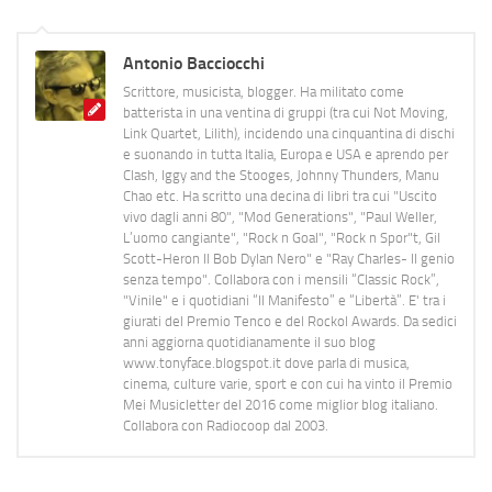
Antonio Bacciocchi
Scrittore, musicista, blogger. Ha militato come
batterista in una ventina di gruppi (tra cui Not Moving,
Link Quartet, Lilith), incidendo una cinquantina di dischi
e suonando in tutta Italia, Europa e USA e aprendo per
Clash, Iggy and the Stooges, Johnny Thunders, Manu
Chao etc. Ha scritto una decina di libri tra cui "Uscito
vivo dagli anni 80", "Mod Generations", "Paul Weller,
L’uomo cangiante", "Rock n Goal", "Rock n Spor"t, Gil
Scott-Heron Il Bob Dylan Nero" e "Ray Charles- Il genio
senza tempo". Collabora con i mensili “Classic Rock”,
"Vinile" e i quotidiani “Il Manifesto” e “Libertà”. E' tra i
giurati del Premio Tenco e del Rockol Awards. Da sedici
anni aggiorna quotidianamente il suo blog
www.tonyface.blogspot.it dove parla di musica,
cinema, culture varie, sport e con cui ha vinto il Premio
Mei Musicletter del 2016 come miglior blog italiano.
Collabora con Radiocoop dal 2003.