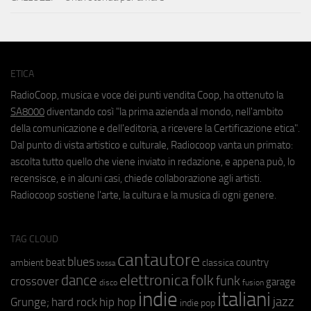
ETICA
RadioCoop, musica e voce dei punti vendita Coop, ha ottenuto la
SA8000
diventando così "la prima azienda al mondo, nell'ambito
della comunicazione e dell'editoria, a ricevere la Certificazione etica".
Dal punto di vista artistico e culturale, Radiocoop vanta un primato:
ascolta tutto quello che viene inviato in redazione, e appena può, lo
recensisce, e in alcuni casi, chiede collaborazione agli artisti.
Radiocoop sostiene l'arte, la cultura e la musica di ogni genere.
TAG CLOUD
cantautore
blues
beat
country
ambient
classica
bossa
elettronica
dance
folk
funk
crossover
garage
fusion
disco
indie
italiani
jazz
hip hop
Grunge;
hard rock
indie pop