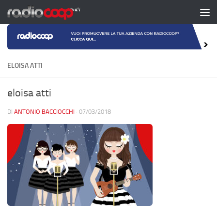
Salta al contenuto
ELOISA ATTI
eloisa atti
DI
ANTONIO BACCIOCCHI
·
07/03/2018