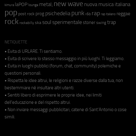
new wave
metal;
nuova musica italiana
laPOP
lounge
kimura
pop
punk
rap
psichedelia
reggae
prog
post rock
r&b
rap italiano
rock
soul
sperimentale
trap
stoner
ska
swing
rockabilly
NETIQUETTE
• Evita di URLARE. Ti sentiamo.
• Evita di scrivere lo stesso messaggio in più luoghi. Ti leggiamo.
• Evita in luoghi pubblici (forum, chat, community) polemiche e
questioni personali.
• Rispetta le idee altrui, le religioni e razze diverse dalla tua, non
bestemmiare né insultare altri utenti.
• Sentiti libero di esprimere le proprie idee, nei limiti
dell'educazione e del rispetto altrui.
• Non inviare messaggi pubblicitari, catene di Sant'Antonio o cose
simili.