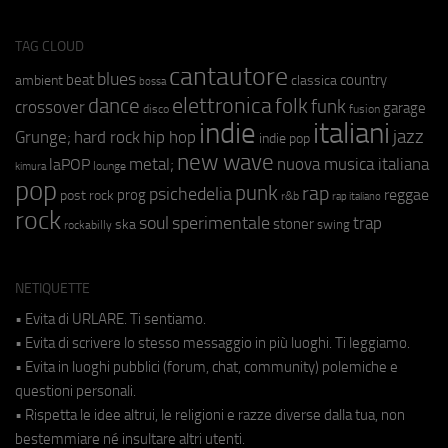
TAG CLOUD
cantautore
blues
beat
country
ambient
classica
bossa
elettronica
dance
folk
funk
crossover
garage
fusion
disco
indie
italiani
jazz
hip hop
Grunge;
hard rock
indie pop
new wave
metal;
nuova musica italiana
laPOP
lounge
kimura
pop
punk
rap
psichedelia
reggae
prog
post rock
r&b
rap italiano
rock
soul
sperimentale
trap
stoner
ska
swing
rockabilly
NETIQUETTE
• Evita di URLARE. Ti sentiamo.
• Evita di scrivere lo stesso messaggio in più luoghi. Ti leggiamo.
• Evita in luoghi pubblici (forum, chat, community) polemiche e
questioni personali.
• Rispetta le idee altrui, le religioni e razze diverse dalla tua, non
bestemmiare né insultare altri utenti.