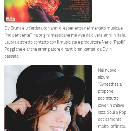
Ely Bruna è un’artista con anni di esperienza nel mercato musicale
“indipendente”, ha origini messicane ma vive da diversi anni in Italia.
Lavora a stretto contatto con il musicista e produttore Nerio “Papik”
Poggi che è anche arrangiatore di tanti brani cantati da Ely in
passato.
Nel nuovo
album
“Synesthesia”
propone
soprattutto
cover in chiave
Jazz, Soul e Pop
decisamente
molto raffinate.