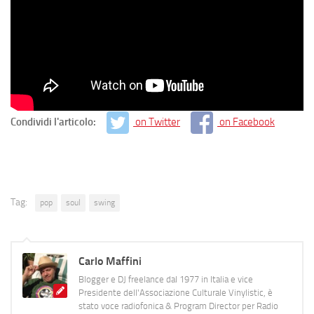
Condividi l'articolo:
on Twitter
on Facebook
Tag:
pop
soul
swing
Carlo Maffini
Blogger e DJ freelance dal 1977 in Italia e vice
Presidente dell'Associazione Culturale Vinylistic, è
stato voce radiofonica & Program Director per Radio