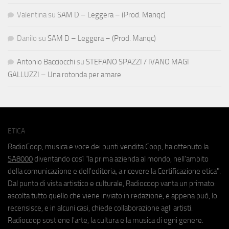
Valentina
su
SAM D – Leggera – (Prod. Manqc)
Danilo
su
SAM D – Leggera – (Prod. Manqc)
Antonio Bacciocchi
su
STEFANO SPAZZI / IVANO MAGI
GALLUZZI – Una rotonda per amare
ETICA
RadioCoop, musica e voce dei punti vendita Coop, ha ottenuto la
SA8000
diventando così "la prima azienda al mondo, nell'ambito
della comunicazione e dell'editoria, a ricevere la Certificazione etica".
Dal punto di vista artistico e culturale, Radiocoop vanta un primato:
ascolta tutto quello che viene inviato in redazione, e appena può, lo
recensisce, e in alcuni casi, chiede collaborazione agli artisti.
Radiocoop sostiene l'arte, la cultura e la musica di ogni genere.