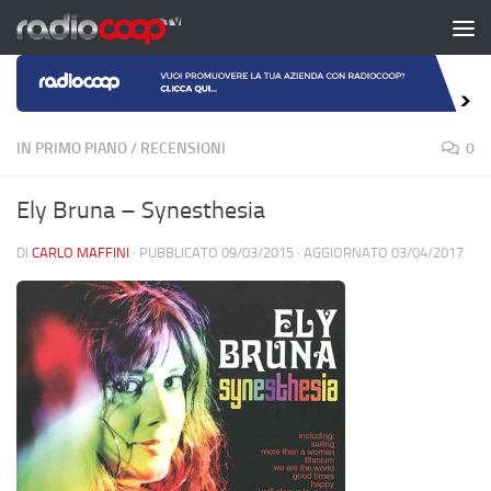
Salta al contenuto
IN PRIMO PIANO
/
RECENSIONI
0
Ely Bruna – Synesthesia
DI
CARLO MAFFINI
· PUBBLICATO
09/03/2015
· AGGIORNATO
03/04/2017