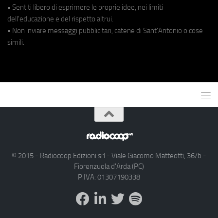
• Sentiti libero di esprimere le proprie idee, nei limiti
dell'educazione e del rispetto altrui.
• Non inviare messaggi pubblicitari, catene di Sant'Antonio o cose
simili.
© 2015 - Radiocoop Edizioni srl - Viale Giacomo Matteotti, 36/b -
Fiorenzuola d'Arda (PC)
P.IVA: 01307190338