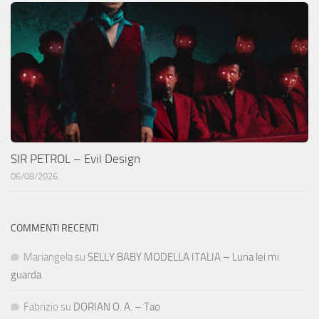
SIR PETROL – Evil Design
06/08/2026
COMMENTI RECENTI
Mariangela
su
SELLY BABY MODELLA ITALIA – Luna lei mi
guarda
Fabrizio
su
DORIAN O. A. – Tao