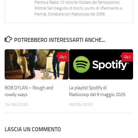
Parma e Radio 12 nonchè titolare del famosissimo
Mistral Set (negozio di dischi, punto di riferimento a
Parma). Collabora con Radiocoop dal 2006.
POTREBBERO INTERESSARTI ANCHE...
0
0
Le playlist Spotify di
BOB DYLAN – Rough and
Radiocoop del 9 maggio 2025
rowdy ways
09/05/2025
24/06/2020
LASCIA UN COMMENTO