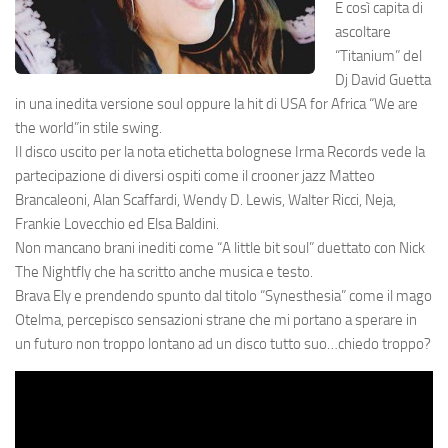
E così capita di
ascoltare
“Titanium” del
Dj David Guetta
in una inedita versione soul oppure la hit di USA for Africa “We are
the world”in stile swing.
Il disco uscito per la nota etichetta bolognese Irma Records vede la
partecipazione di diversi ospiti come il crooner jazz Matteo
Brancaleoni, Alan Scaffardi, Wendy D. Lewis, Walter Ricci, Neja,
Frankie Lovecchio ed Elsa Baldini.
Non mancano brani inediti come “A little bit soul” duettato con Nick
The Nightfly che ha scritto anche musica e testo.
Brava Ely e prendendo spunto dal titolo “Synesthesia” come il mago
Otelma, percepisco sensazioni strane che mi portano a sperare in
un futuro non troppo lontano ad un disco tutto suo…chiedo troppo?