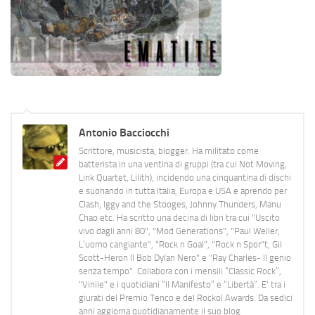
Antonio Bacciocchi
Scrittore, musicista, blogger. Ha militato come
batterista in una ventina di gruppi (tra cui Not Moving,
Link Quartet, Lilith), incidendo una cinquantina di dischi
e suonando in tutta Italia, Europa e USA e aprendo per
Clash, Iggy and the Stooges, Johnny Thunders, Manu
Chao etc. Ha scritto una decina di libri tra cui "Uscito
vivo dagli anni 80", "Mod Generations", "Paul Weller,
L’uomo cangiante", "Rock n Goal", "Rock n Spor"t, Gil
Scott-Heron Il Bob Dylan Nero" e "Ray Charles- Il genio
senza tempo". Collabora con i mensili “Classic Rock”,
"Vinile" e i quotidiani “Il Manifesto” e “Libertà”. E' tra i
giurati del Premio Tenco e del Rockol Awards. Da sedici
anni aggiorna quotidianamente il suo blog