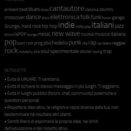
cantautore
blues
beat
country
ambient
classica
bossa
elettronica
dance
folk
funk
crossover
garage
fusion
disco
indie
italiani
jazz
hip hop
Grunge;
hard rock
indie pop
new wave
metal;
nuova musica italiana
laPOP
lounge
kimura
pop
punk
rap
psichedelia
reggae
prog
post rock
r&b
rap italiano
rock
soul
sperimentale
trap
stoner
ska
swing
rockabilly
NETIQUETTE
• Evita di URLARE. Ti sentiamo.
• Evita di scrivere lo stesso messaggio in più luoghi. Ti leggiamo.
• Evita in luoghi pubblici (forum, chat, community) polemiche e
questioni personali.
• Rispetta le idee altrui, le religioni e razze diverse dalla tua, non
bestemmiare né insultare altri utenti.
• Sentiti libero di esprimere le proprie idee, nei limiti
dell'educazione e del rispetto altrui.