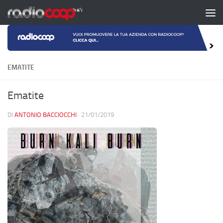
Salta al contenuto
EMATITE
Ematite
DI
ANTONIO BACCIOCCHI
·
21/01/2019