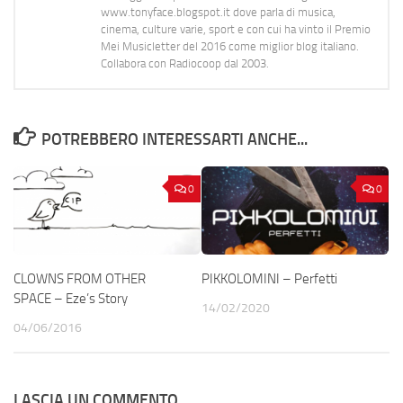
www.tonyface.blogspot.it dove parla di musica,
cinema, culture varie, sport e con cui ha vinto il Premio
Mei Musicletter del 2016 come miglior blog italiano.
Collabora con Radiocoop dal 2003.
POTREBBERO INTERESSARTI ANCHE...
0
0
CLOWNS FROM OTHER
PIKKOLOMINI – Perfetti
SPACE – Eze’s Story
14/02/2020
04/06/2016
LASCIA UN COMMENTO