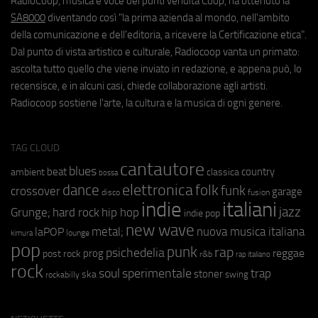
RadioCoop, musica e voce dei punti vendita Coop, ha ottenuto la
SA8000
diventando così "la prima azienda al mondo, nell'ambito
della comunicazione e dell'editoria, a ricevere la Certificazione etica".
Dal punto di vista artistico e culturale, Radiocoop vanta un primato:
ascolta tutto quello che viene inviato in redazione, e appena può, lo
recensisce, e in alcuni casi, chiede collaborazione agli artisti.
Radiocoop sostiene l'arte, la cultura e la musica di ogni genere.
TAG CLOUD
cantautore
blues
beat
country
ambient
classica
bossa
elettronica
dance
folk
funk
crossover
garage
fusion
disco
indie
italiani
jazz
hip hop
Grunge;
hard rock
indie pop
new wave
metal;
nuova musica italiana
laPOP
lounge
kimura
pop
punk
rap
psichedelia
reggae
prog
post rock
r&b
rap italiano
rock
soul
sperimentale
trap
stoner
ska
swing
rockabilly