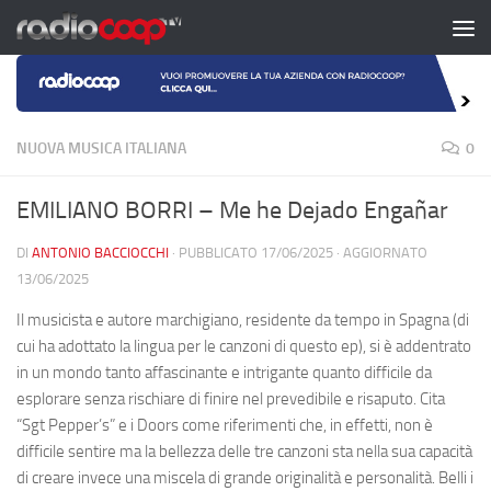
Salta al contenuto
NUOVA MUSICA ITALIANA
0
EMILIANO BORRI – Me he Dejado Engañar
DI
ANTONIO BACCIOCCHI
· PUBBLICATO
17/06/2025
· AGGIORNATO
13/06/2025
Il musicista e autore marchigiano, residente da tempo in Spagna (di
cui ha adottato la lingua per le canzoni di questo ep), si è addentrato
in un mondo tanto affascinante e intrigante quanto difficile da
esplorare senza rischiare di finire nel prevedibile e risaputo. Cita
“Sgt Pepper’s” e i Doors come riferimenti che, in effetti, non è
difficile sentire ma la bellezza delle tre canzoni sta nella sua capacità
di creare invece una miscela di grande originalità e personalità. Belli i