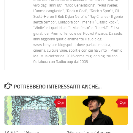
vivo dagli anni 80", "Mod Generations", "Paul Weller,
L’uomo cangiante", "Rock n Goal", "Rock n Spor"t, Gil
Scott-Heron Il Bob Dylan Nero" e "Ray Charles- Il genio
senza tempo". Collabora con i mensili “Classic Rock”,
"Vinile" e i quotidiani “Il Manifesto” e “Libertà”. E' tra i
giurati del Premio Tenco e del Rockol Awards. Da sedici
anni aggiorna quotidianamente il suo blog
www.tonyface.blogspot.it dove parla di musica,
cinema, culture varie, sport e con cui ha vinto il Premio
Mei Musicletter del 2016 come miglior blog italiano.
Collabora con Radiocoop dal 2003.
POTREBBERO INTERESSARTI ANCHE...
0
0
TAISTOI – Vibrisse
“Mica così male” il nuovo