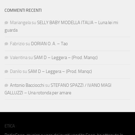
COMMENTI RECENTI
Mariangela
su
SELLY BABY MODELLA ITALIA – Luna lei mi
guarda
Fabrizio
su
DORIAN O. A. – Tao
Valentina
su
SAM D – Leggera – (Prod. Manqc)
Danilo
su
SAM D – Leggera – (Prod. Manqc)
Antonio Bacciocchi
su
STEFANO SPAZZI / IVANO MAGI
GALLUZZI – Una rotonda per amare
ETICA