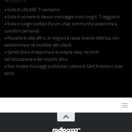
NETIQUETTE
• Evita di URLARE. Ti sentiamo.
• Evita di scrivere lo stesso messaggio in più luoghi. Ti leggiamo.
• Evita in luoghi pubblici (forum, chat, community) polemiche e
questioni personali.
• Rispetta le idee altrui, le religioni e razze diverse dalla tua, non
bestemmiare né insultare altri utenti.
• Sentiti libero di esprimere le proprie idee, nei limiti
dell'educazione e del rispetto altrui.
• Non inviare messaggi pubblicitari, catene di Sant'Antonio o cose
simili.