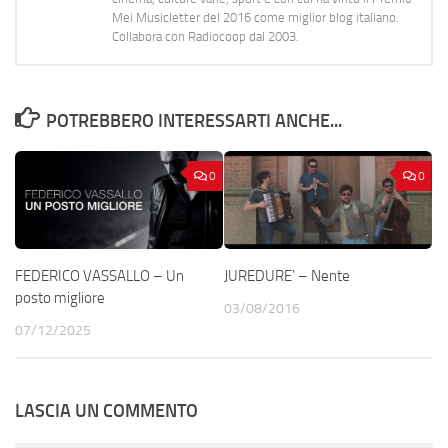
Mei Musicletter del 2016 come miglior blog italiano.
Collabora con Radiocoop dal 2003.
POTREBBERO INTERESSARTI ANCHE...
0
0
FEDERICO VASSALLO – Un
JUREDURE’ – Nente
posto migliore
03/08/2016
07/12/2025
LASCIA UN COMMENTO