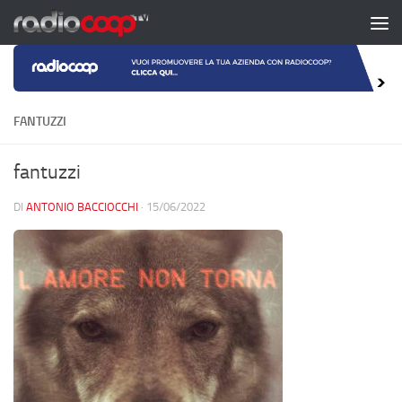
Salta al contenuto
FANTUZZI
fantuzzi
DI
ANTONIO BACCIOCCHI
·
15/06/2022