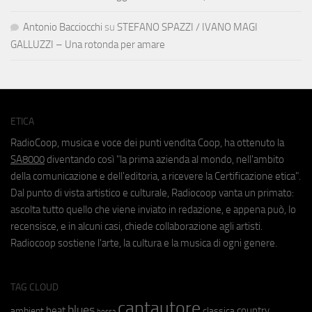
Antonio Bacciocchi
su
STEFANO SPAZZI / IVANO MAGI
GALLUZZI – Una rotonda per amare
ETICA
RadioCoop, musica e voce dei punti vendita Coop, ha ottenuto la
SA8000
diventando così "la prima azienda al mondo, nell'ambito
della comunicazione e dell'editoria, a ricevere la Certificazione etica".
Dal punto di vista artistico e culturale, Radiocoop vanta un primato:
ascolta tutto quello che viene inviato in redazione, e appena può, lo
recensisce, e in alcuni casi, chiede collaborazione agli artisti.
Radiocoop sostiene l'arte, la cultura e la musica di ogni genere.
TAG CLOUD
cantautore
blues
beat
country
ambient
classica
bossa