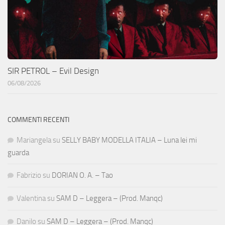
SIR PETROL – Evil Design
06/08/2026
COMMENTI RECENTI
Mariangela
su
SELLY BABY MODELLA ITALIA – Luna lei mi
guarda
Fabrizio
su
DORIAN O. A. – Tao
Valentina
su
SAM D – Leggera – (Prod. Manqc)
Danilo
su
SAM D – Leggera – (Prod. Manqc)