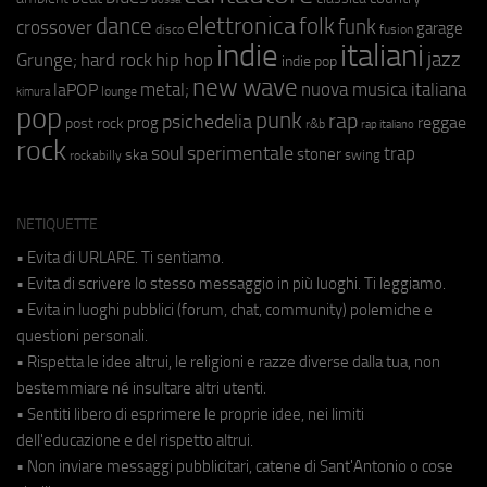
elettronica
dance
folk
funk
crossover
garage
fusion
disco
indie
italiani
jazz
hip hop
Grunge;
hard rock
indie pop
new wave
metal;
nuova musica italiana
laPOP
lounge
kimura
pop
punk
rap
psichedelia
reggae
prog
post rock
r&b
rap italiano
rock
soul
sperimentale
trap
stoner
ska
swing
rockabilly
NETIQUETTE
• Evita di URLARE. Ti sentiamo.
• Evita di scrivere lo stesso messaggio in più luoghi. Ti leggiamo.
• Evita in luoghi pubblici (forum, chat, community) polemiche e
questioni personali.
• Rispetta le idee altrui, le religioni e razze diverse dalla tua, non
bestemmiare né insultare altri utenti.
• Sentiti libero di esprimere le proprie idee, nei limiti
dell'educazione e del rispetto altrui.
• Non inviare messaggi pubblicitari, catene di Sant'Antonio o cose