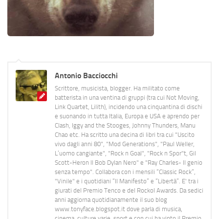
Antonio Bacciocchi
Scrittore, musicista, blogger. Ha militato come
batterista in una ventina di gruppi (tra cui Not Moving,
Link Quartet, Lilith), incidendo una cinquantina di dischi
e suonando in tutta Italia, Europa e USA e aprendo per
Clash, Iggy and the Stooges, Johnny Thunders, Manu
Chao etc. Ha scritto una decina di libri tra cui "Uscito
vivo dagli anni 80", "Mod Generations", "Paul Weller,
L’uomo cangiante", "Rock n Goal", "Rock n Spor"t, Gil
Scott-Heron Il Bob Dylan Nero" e "Ray Charles- Il genio
senza tempo". Collabora con i mensili “Classic Rock”,
"Vinile" e i quotidiani “Il Manifesto” e “Libertà”. E' tra i
giurati del Premio Tenco e del Rockol Awards. Da sedici
anni aggiorna quotidianamente il suo blog
www.tonyface.blogspot.it dove parla di musica,
cinema, culture varie, sport e con cui ha vinto il Premio