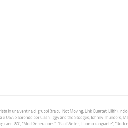
ista in una ventina di gruppi (tra cui Not Moving, Link Quartet, Lilith), inc
uropa e USA e aprendo per Clash, Iggy and the Stooges, Johnny Thunders, 
o dagli anni 80", "Mod Generations", "Paul Weller, L’uomo cangiante", "Rock n