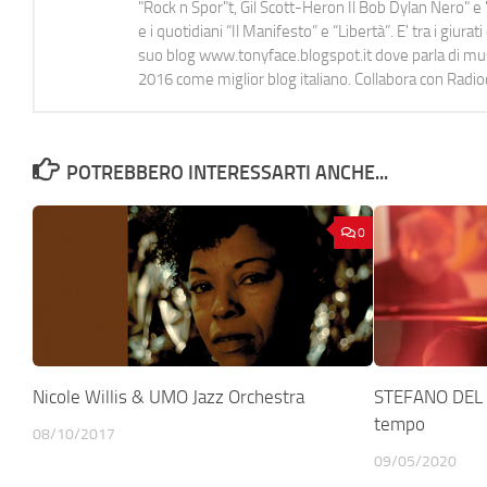
"Rock n Spor"t, Gil Scott-Heron Il Bob Dylan Nero" e "
e i quotidiani “Il Manifesto” e “Libertà”. E' tra i gi
suo blog www.tonyface.blogspot.it dove parla di music
2016 come miglior blog italiano. Collabora con Radi
POTREBBERO INTERESSARTI ANCHE...
0
Nicole Willis & UMO Jazz Orchestra
STEFANO DEL 
tempo
08/10/2017
09/05/2020