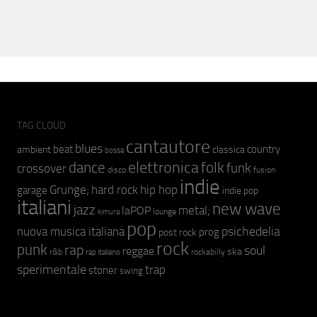
TAG CLOUD
cantautore
blues
beat
country
ambient
classica
bossa
elettronica
dance
folk
funk
crossover
fusion
disco
indie
hip hop
Grunge;
hard rock
garage
indie pop
italiani
new wave
jazz
metal;
laPOP
lounge
kimura
pop
psichedelia
nuova musica italiana
prog
post rock
rock
punk
rap
soul
reggae
ska
r&b
rockabilly
rap italiano
sperimentale
trap
stoner
swing