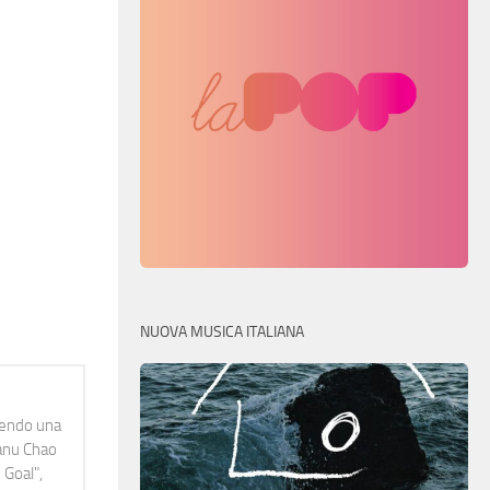
NUOVA MUSICA ITALIANA
idendo una
Manu Chao
 Goal",