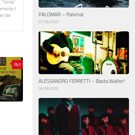
 "Vinile"
namente il
PALOMAR – Palomar
er del
07/08/2026
0
ALESSANDRO FERRETTI – Basta Walter!
06/08/2026