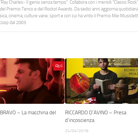
Ray Charles- Il genio senza tempo". Collabora con i mensili “Classic Rock”,
urati del Premio Tenco e del Rockol Awards. Da sedici anni aggiorna quotidia
a, cinema, culture varie, sport e con cui ha vinto il Premio Mei Musiclett
ocoop dal 2003.
0
BRAVO – La macchina del
RICCARDO D’AVINO – Presa
d’incoscienza
24/04/2018