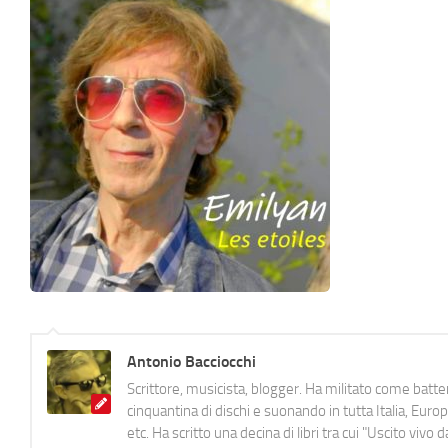
Antonio Bacciocchi
Scrittore, musicista, blogger. Ha militato come batter
cinquantina di dischi e suonando in tutta Italia, E
etc. Ha scritto una decina di libri tra cui "Uscito viv