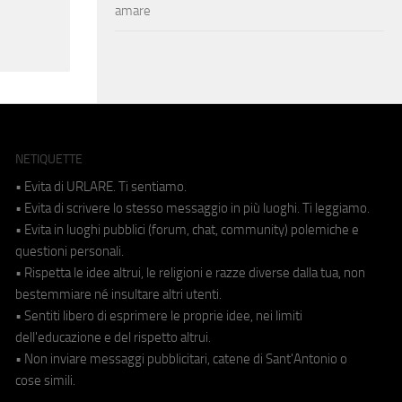
amare
NETIQUETTE
• Evita di URLARE. Ti sentiamo.
• Evita di scrivere lo stesso messaggio in più luoghi. Ti leggiamo.
• Evita in luoghi pubblici (forum, chat, community) polemiche e
questioni personali.
• Rispetta le idee altrui, le religioni e razze diverse dalla tua, non
bestemmiare né insultare altri utenti.
• Sentiti libero di esprimere le proprie idee, nei limiti
dell'educazione e del rispetto altrui.
• Non inviare messaggi pubblicitari, catene di Sant'Antonio o
cose simili.