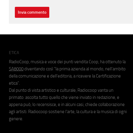
ETICA
RadioCoop, musica e voce dei punti vendita Coop, ha ottenuto la
SA8000
diventando così "la prima azienda al mondo, nell'ambito
della comunicazione e dell'editoria, a ricevere la Certificazione
etica".
Dal punto di vista artistico e culturale, Radiocoop vanta un
primato: ascolta tutto quello che viene inviato in redazione, e
appena può, lo recensisce, e in alcuni casi, chiede collaborazione
agli artisti. Radiocoop sostiene l'arte, la cultura e la musica di ogni
genere.