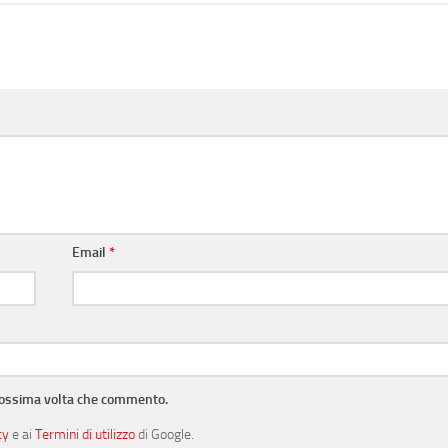
Email
*
prossima volta che commento.
cy
e ai
Termini di utilizzo
di Google.