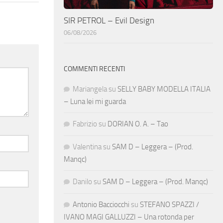
SIR PETROL – Evil Design
06/08/2026
COMMENTI RECENTI
Mariangela
su
SELLY BABY MODELLA ITALIA
– Luna lei mi guarda
Fabrizio
su
DORIAN O. A. – Tao
Valentina
su
SAM D – Leggera – (Prod.
Manqc)
Danilo
su
SAM D – Leggera – (Prod. Manqc)
Antonio Bacciocchi
su
STEFANO SPAZZI /
IVANO MAGI GALLUZZI – Una rotonda per