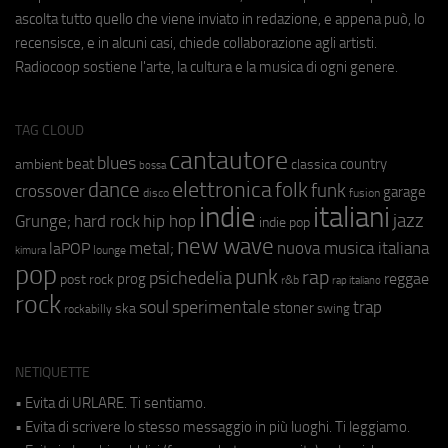
ascolta tutto quello che viene inviato in redazione, e appena può, lo
recensisce, e in alcuni casi, chiede collaborazione agli artisti.
Radiocoop sostiene l'arte, la cultura e la musica di ogni genere.
TAG CLOUD
cantautore
blues
beat
country
ambient
classica
bossa
elettronica
dance
folk
funk
crossover
garage
fusion
disco
indie
italiani
jazz
hip hop
Grunge;
hard rock
indie pop
new wave
metal;
nuova musica italiana
laPOP
lounge
kimura
pop
punk
rap
psichedelia
reggae
prog
post rock
r&b
rap italiano
rock
soul
sperimentale
trap
stoner
ska
swing
rockabilly
NETIQUETTE
• Evita di URLARE. Ti sentiamo.
• Evita di scrivere lo stesso messaggio in più luoghi. Ti leggiamo.