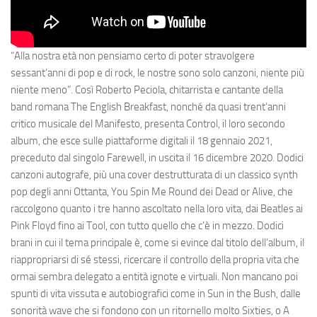
“Alla nostra età non pensiamo certo di poter stravolgere
sessant’anni di pop e di rock, le nostre sono solo canzoni, niente più
niente meno”. Così Roberto Peciola, chitarrista e cantante della
band romana The English Breakfast, nonché da quasi trent’anni
critico musicale del Manifesto, presenta Control, il loro secondo
album, che esce sulle piattaforme digitali il 18 gennaio 2021,
preceduto dal singolo Farewell, in uscita il 16 dicembre 2020. Dodici
canzoni autografe, più una cover destrutturata di un classico synth
pop degli anni Ottanta, You Spin Me Round dei Dead or Alive, che
raccolgono quanto i tre hanno ascoltato nella loro vita, dai Beatles ai
Pink Floyd fino ai Tool, con tutto quello che c’è in mezzo. Dodici
brani in cui il tema principale è, come si evince dal titolo dell’album, il
riappropriarsi di sé stessi, ricercare il controllo della propria vita che
ormai sembra delegato a entità ignote e virtuali. Non mancano poi
spunti di vita vissuta e autobiografici come in Sun in the Bush, dalle
sonorità wave che si fondono con un ritornello molto Sixties, o A