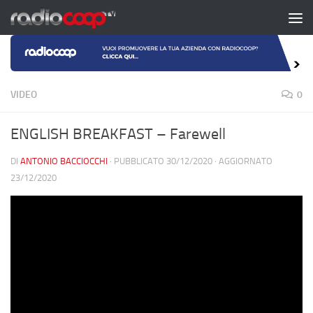
Salta al contenuto
VIDEO
0
ENGLISH BREAKFAST – Farewell
DI
ANTONIO BACCIOCCHI
· PUBBLICATO
30/12/2020
· AGGIORNATO
23/12/2020