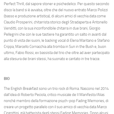
Perfect Thrill, dal sapore stoner e psichedelico. Per questo secondo
disco la band si è avvalsa, oltre che del nuovo entrato Marco Polizzi
(basso e produzione artistica), di alcuni amici di vecchia data come
Claudio Prosperini, chitarrista storico degli Stradaperta e Antonello
Venditti, con la sua inconfondibile chitarra in due brani, Giorgio
Pellegrini che con le sue tastiere ha garantito un salto in avanti dal
punto di vista dei suoni, le backing vocal di Elena Maritano e Stefano
Crippa, Marcello Cornacchia alla tromba in Sun in the Bush e, buon
ultimo, Fabio Rossi, ex bassista del trio che oltre ad aver partecipato
alla stesura dei brani stessi, ha suonato e cantato in tre tracce.
BIO
The English Breakfast sono un trio rock di Roma. Nascono nel 2014
dall’idea di Roberto Peciola, critico musicale de Il Manifesto/Alias
nonché membro della formazione psych-pop Fading Memories, di
creare un progetto parallelo con il suo amico di vecchia data Marco
Cingottini, già batterista degli stessi Fading Memories. Dopo alcuni