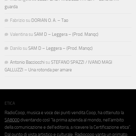
guarda
Fabrizio
su
DORIAN O. A. – Tao
Valentina
su
SAM D – Leggera – (Prod. Manqc)
Danilo
su
SAM D – Leggera – (Prod. Manqc)
Antonio Bacciocchi
su
STEFANO SPAZZI / IVANO MAGI
GALLUZZI – Una rotonda per amare
ETICA
RadioCoop, musica e voce dei punti vendita Coop, ha ottenuto la
SA8000
diventando così "la prima azienda al mondo, nell'ambito
della comunicazione e dell'editoria, a ricevere la Certificazione etica".
Dal punto di vista artistico e culturale, Radiocoop vanta un primato: