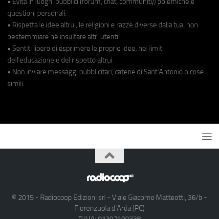
• Evita in luoghi pubblici (forum, chat, community) polemiche e
questioni personali.
• Rispetta le idee altrui, le religioni e razze diverse dalla tua, non
bestemmiare né insultare altri utenti.
• Sentiti libero di esprimere le proprie idee, nei limiti
dell'educazione e del rispetto altrui.
• Non inviare messaggi pubblicitari, catene di Sant'Antonio o cose
simili.
© 2015 - Radiocoop Edizioni srl - Viale Giacomo Matteotti, 36/b -
Fiorenzuola d'Arda (PC)
P.IVA: 01307190338