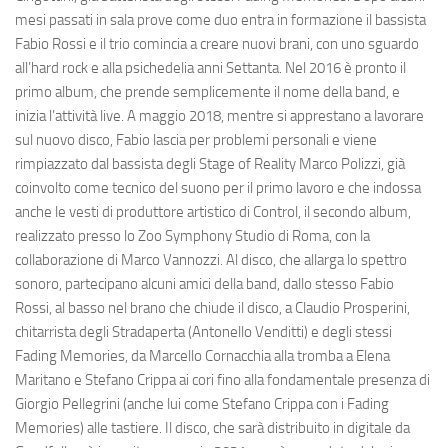
mesi passati in sala prove come duo entra in formazione il bassista
Fabio Rossi e il trio comincia a creare nuovi brani, con uno sguardo
all’hard rock e alla psichedelia anni Settanta. Nel 2016 è pronto il
primo album, che prende semplicemente il nome della band, e
inizia l’attività live. A maggio 2018, mentre si apprestano a lavorare
sul nuovo disco, Fabio lascia per problemi personali e viene
rimpiazzato dal bassista degli Stage of Reality Marco Polizzi, già
coinvolto come tecnico del suono per il primo lavoro e che indossa
anche le vesti di produttore artistico di Control, il secondo album,
realizzato presso lo Zoo Symphony Studio di Roma, con la
collaborazione di Marco Vannozzi. Al disco, che allarga lo spettro
sonoro, partecipano alcuni amici della band, dallo stesso Fabio
Rossi, al basso nel brano che chiude il disco, a Claudio Prosperini,
chitarrista degli Stradaperta (Antonello Venditti) e degli stessi
Fading Memories, da Marcello Cornacchia alla tromba a Elena
Maritano e Stefano Crippa ai cori fino alla fondamentale presenza di
Giorgio Pellegrini (anche lui come Stefano Crippa con i Fading
Memories) alle tastiere. Il disco, che sarà distribuito in digitale da