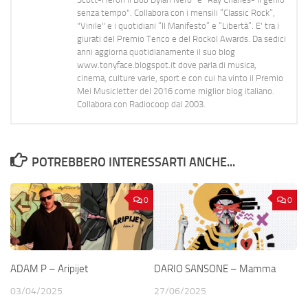
senza tempo". Collabora con i mensili “Classic Rock”,
"Vinile" e i quotidiani “Il Manifesto” e “Libertà”. E' tra i
giurati del Premio Tenco e del Rockol Awards. Da sedici
anni aggiorna quotidianamente il suo blog
www.tonyface.blogspot.it dove parla di musica,
cinema, culture varie, sport e con cui ha vinto il Premio
Mei Musicletter del 2016 come miglior blog italiano.
Collabora con Radiocoop dal 2003.
POTREBBERO INTERESSARTI ANCHE...
0
0
ADAM P – Aripijet
DARIO SANSONE – Mamma
03/04/2025
27/06/2025