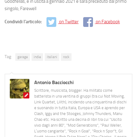
Goodfellas, è in uscita a gennaio 2021 e sarà preceduto dal primo
singolo, Farewell
Condividi l'articolo:
on Twitter
on Facebook
Tag:
garage
indie
italiani
rock
Antonio Bacciocchi
Scrittore, musicista, blogger. Ha militato come
batterista in una ventina di gruppi (tra cui Not Moving,
Link Quartet, Lilith), incidendo una cinquantina di dischi
e suonando in tutta Italia, Europa e USA e aprendo per
Clash, Iggy and the Stooges, Johnny Thunders, Manu
Chao etc. Ha scritto una decina di libri tra cui "Uscito
vivo dagli anni 80", "Mod Generations", "Paul Weller,
L’uomo cangiante", "Rock n Goal", "Rock n Spor"t, Gil
Scott-Heron Il Bob Dylan Nero" e "Ray Charles- Il genio