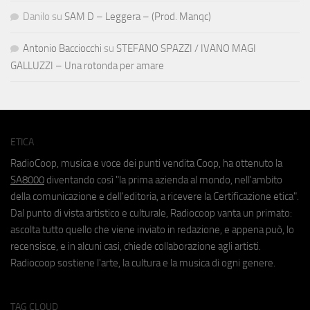
Danilo
su
SAM D – Leggera – (Prod. Manqc)
Antonio Bacciocchi
su
STEFANO SPAZZI / IVANO MAGI
GALLUZZI – Una rotonda per amare
ETICA
RadioCoop, musica e voce dei punti vendita Coop, ha ottenuto la
SA8000
diventando così "la prima azienda al mondo, nell'ambito
della comunicazione e dell'editoria, a ricevere la Certificazione etica".
Dal punto di vista artistico e culturale, Radiocoop vanta un primato:
ascolta tutto quello che viene inviato in redazione, e appena può, lo
recensisce, e in alcuni casi, chiede collaborazione agli artisti.
Radiocoop sostiene l'arte, la cultura e la musica di ogni genere.
TAG CLOUD