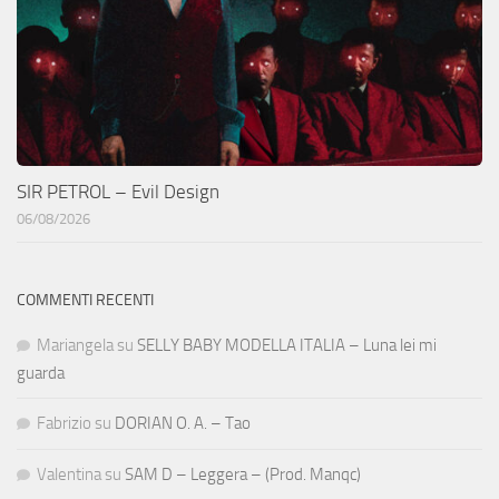
SIR PETROL – Evil Design
06/08/2026
COMMENTI RECENTI
Mariangela
su
SELLY BABY MODELLA ITALIA – Luna lei mi
guarda
Fabrizio
su
DORIAN O. A. – Tao
Valentina
su
SAM D – Leggera – (Prod. Manqc)