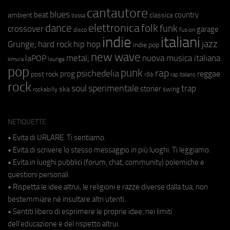
cantautore
blues
beat
country
ambient
classica
bossa
elettronica
dance
folk
funk
crossover
garage
fusion
disco
indie
italiani
jazz
hip hop
Grunge;
hard rock
indie pop
new wave
metal;
nuova musica italiana
laPOP
lounge
kimura
pop
punk
rap
psichedelia
reggae
prog
post rock
r&b
rap italiano
rock
soul
sperimentale
trap
stoner
ska
swing
rockabilly
NETIQUETTE
• Evita di URLARE. Ti sentiamo.
• Evita di scrivere lo stesso messaggio in più luoghi. Ti leggiamo.
• Evita in luoghi pubblici (forum, chat, community) polemiche e
questioni personali.
• Rispetta le idee altrui, le religioni e razze diverse dalla tua, non
bestemmiare né insultare altri utenti.
• Sentiti libero di esprimere le proprie idee, nei limiti
dell'educazione e del rispetto altrui.