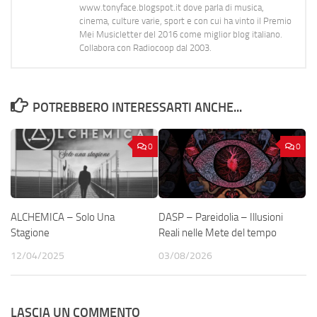
www.tonyface.blogspot.it dove parla di musica,
cinema, culture varie, sport e con cui ha vinto il Premio
Mei Musicletter del 2016 come miglior blog italiano.
Collabora con Radiocoop dal 2003.
POTREBBERO INTERESSARTI ANCHE...
0
0
ALCHEMICA – Solo Una
DASP – Pareidolia – Illusioni
Stagione
Reali nelle Mete del tempo
12/04/2025
03/08/2026
LASCIA UN COMMENTO