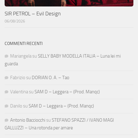
SIR PETROL – Evil Design
06/08/2026
COMMENTI RECENTI
Mariangela
su
SELLY BABY MODELLA ITALIA – Luna lei mi
guarda
Fabrizio
su
DORIAN O. A. – Tao
Valentina
su
SAM D – Leggera – (Prod. Manqc)
Danilo
su
SAM D – Leggera – (Prod. Manqc)
Antonio Bacciocchi
su
STEFANO SPAZZI / IVANO MAGI
GALLUZZI – Una rotonda per amare