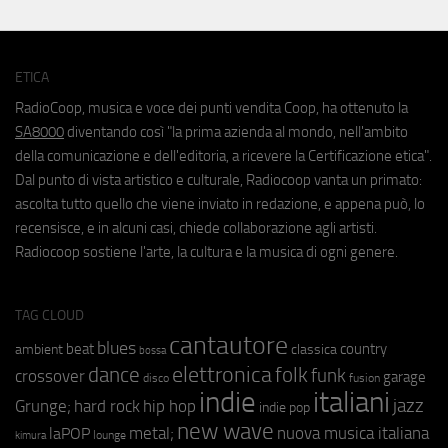
ETICA
RadioCoop, musica e voce dei punti vendita Coop, ha ottenuto la
SA8000
diventando così "la prima azienda al mondo, nell'ambito
della comunicazione e dell'editoria, a ricevere la Certificazione etica".
Dal punto di vista artistico e culturale, Radiocoop vanta un primato:
ascolta tutto quello che viene inviato in redazione, e appena può, lo
recensisce, e in alcuni casi, chiede collaborazione agli artisti.
Radiocoop sostiene l'arte, la cultura e la musica di ogni genere.
TAG CLOUD
cantautore
blues
beat
country
ambient
classica
bossa
elettronica
dance
folk
funk
crossover
garage
fusion
disco
indie
italiani
jazz
hip hop
Grunge;
hard rock
indie pop
new wave
metal;
nuova musica italiana
laPOP
lounge
kimura