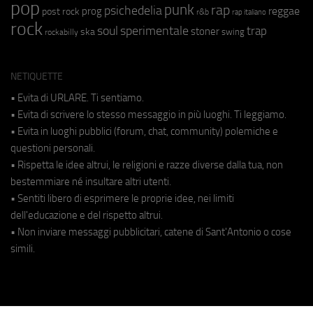
pop
punk
rap
psichedelia
reggae
prog
post rock
r&b
rap italiano
rock
soul
sperimentale
trap
stoner
ska
swing
rockabilly
NETIQUETTE
• Evita di URLARE. Ti sentiamo.
• Evita di scrivere lo stesso messaggio in più luoghi. Ti leggiamo.
• Evita in luoghi pubblici (forum, chat, community) polemiche e
questioni personali.
• Rispetta le idee altrui, le religioni e razze diverse dalla tua, non
bestemmiare né insultare altri utenti.
• Sentiti libero di esprimere le proprie idee, nei limiti
dell'educazione e del rispetto altrui.
• Non inviare messaggi pubblicitari, catene di Sant'Antonio o cose
simili.