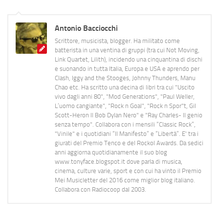
Antonio Bacciocchi
Scrittore, musicista, blogger. Ha militato come
batterista in una ventina di gruppi (tra cui Not Moving,
Link Quartet, Lilith), incidendo una cinquantina di dischi
e suonando in tutta Italia, Europa e USA e aprendo per
Clash, Iggy and the Stooges, Johnny Thunders, Manu
Chao etc. Ha scritto una decina di libri tra cui "Uscito
vivo dagli anni 80", "Mod Generations", "Paul Weller,
L’uomo cangiante", "Rock n Goal", "Rock n Spor"t, Gil
Scott-Heron Il Bob Dylan Nero" e "Ray Charles- Il genio
senza tempo". Collabora con i mensili “Classic Rock”,
"Vinile" e i quotidiani “Il Manifesto” e “Libertà”. E' tra i
giurati del Premio Tenco e del Rockol Awards. Da sedici
anni aggiorna quotidianamente il suo blog
www.tonyface.blogspot.it dove parla di musica,
cinema, culture varie, sport e con cui ha vinto il Premio
Mei Musicletter del 2016 come miglior blog italiano.
Collabora con Radiocoop dal 2003.