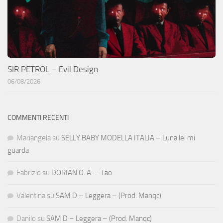
SIR PETROL – Evil Design
06/08/2026
COMMENTI RECENTI
Mariangela
su
SELLY BABY MODELLA ITALIA – Luna lei mi
guarda
Fabrizio
su
DORIAN O. A. – Tao
Valentina
su
SAM D – Leggera – (Prod. Manqc)
Danilo
su
SAM D – Leggera – (Prod. Manqc)