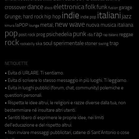
elettronica
dance
folk
funk
crossover
garage
fusion
disco
indie
italiani
jazz
hip hop
Grunge;
hard rock
indie pop
new wave
metal;
nuova musica italiana
laPOP
lounge
kimura
pop
punk
rap
psichedelia
reggae
prog
post rock
r&b
rap italiano
rock
soul
sperimentale
trap
stoner
ska
swing
rockabilly
NETIQUETTE
• Evita di URLARE. Ti sentiamo.
• Evita di scrivere lo stesso messaggio in più luoghi. Ti leggiamo.
• Evita in luoghi pubblici (forum, chat, community) polemiche e
questioni personali.
• Rispetta le idee altrui, le religioni e razze diverse dalla tua, non
bestemmiare né insultare altri utenti.
• Sentiti libero di esprimere le proprie idee, nei limiti
dell'educazione e del rispetto altrui.
• Non inviare messaggi pubblicitari, catene di Sant'Antonio o cose