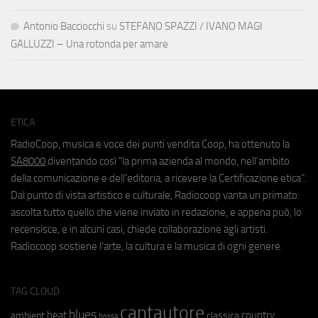
Antonio Bacciocchi
su
STEFANO SPAZZI / IVANO MAGI
GALLUZZI – Una rotonda per amare
ETICA
RadioCoop, musica e voce dei punti vendita Coop, ha ottenuto la
SA8000
diventando così "la prima azienda al mondo, nell'ambito
della comunicazione e dell'editoria, a ricevere la Certificazione etica".
Dal punto di vista artistico e culturale, Radiocoop vanta un primato:
ascolta tutto quello che viene inviato in redazione, e appena può, lo
recensisce, e in alcuni casi, chiede collaborazione agli artisti.
Radiocoop sostiene l'arte, la cultura e la musica di ogni genere.
TAG CLOUD
cantautore
blues
beat
country
ambient
classica
bossa