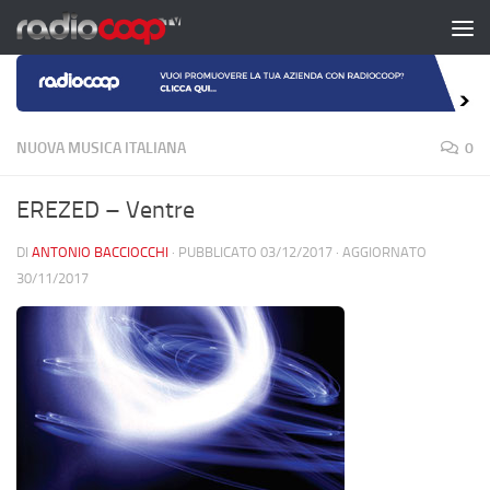
Salta al contenuto
NUOVA MUSICA ITALIANA
0
EREZED – Ventre
DI
ANTONIO BACCIOCCHI
· PUBBLICATO
03/12/2017
· AGGIORNATO
30/11/2017