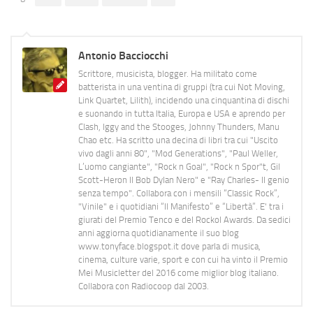
Antonio Bacciocchi
Scrittore, musicista, blogger. Ha militato come
batterista in una ventina di gruppi (tra cui Not Moving,
Link Quartet, Lilith), incidendo una cinquantina di dischi
e suonando in tutta Italia, Europa e USA e aprendo per
Clash, Iggy and the Stooges, Johnny Thunders, Manu
Chao etc. Ha scritto una decina di libri tra cui "Uscito
vivo dagli anni 80", "Mod Generations", "Paul Weller,
L’uomo cangiante", "Rock n Goal", "Rock n Spor"t, Gil
Scott-Heron Il Bob Dylan Nero" e "Ray Charles- Il genio
senza tempo". Collabora con i mensili “Classic Rock”,
"Vinile" e i quotidiani “Il Manifesto” e “Libertà”. E' tra i
giurati del Premio Tenco e del Rockol Awards. Da sedici
anni aggiorna quotidianamente il suo blog
www.tonyface.blogspot.it dove parla di musica,
cinema, culture varie, sport e con cui ha vinto il Premio
Mei Musicletter del 2016 come miglior blog italiano.
Collabora con Radiocoop dal 2003.