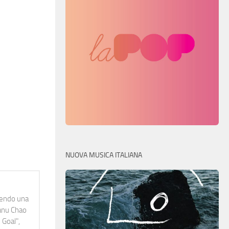
NUOVA MUSICA ITALIANA
idendo una
Manu Chao
 Goal",