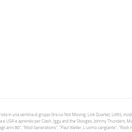
ista in una ventina di gruppi (tra cui Not Moving, Link Quartet, Lilith), inc
uropa e USA e aprendo per Clash, Iggy and the Stooges, Johnny Thunders, 
o dagli anni 80", "Mod Generations", "Paul Weller, L’uomo cangiante", "Rock n