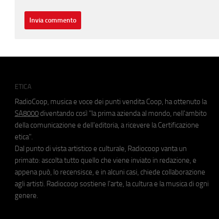
ETICA
RadioCoop, musica e voce dei punti vendita Coop, ha ottenuto la
SA8000
diventando così "la prima azienda al mondo, nell'ambito
della comunicazione e dell'editoria, a ricevere la Certificazione
etica".
Dal punto di vista artistico e culturale, Radiocoop vanta un
primato: ascolta tutto quello che viene inviato in redazione, e
appena può, lo recensisce, e in alcuni casi, chiede collaborazione
agli artisti. Radiocoop sostiene l'arte, la cultura e la musica di ogni
genere.