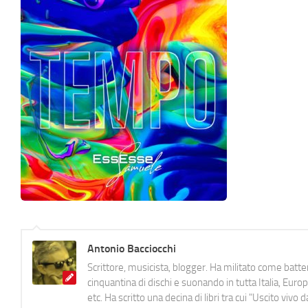
Antonio Bacciocchi
Scrittore, musicista, blogger. Ha militato come batter
cinquantina di dischi e suonando in tutta Italia, E
etc. Ha scritto una decina di libri tra cui "Uscito viv