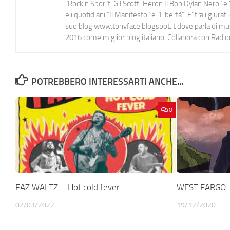
"Rock n Spor"t, Gil Scott-Heron Il Bob Dylan Nero" e "
e i quotidiani “Il Manifesto” e “Libertà”. E' tra i gi
suo blog www.tonyface.blogspot.it dove parla di music
2016 come miglior blog italiano. Collabora con Radi
POTREBBERO INTERESSARTI ANCHE...
0
FAZ WALTZ – Hot cold fever
WEST FARGO – 
02/03/2022
19/12/2020