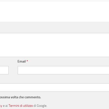
Email
*
prossima volta che commento.
cy
e ai
Termini di utilizzo
di Google.