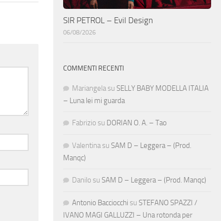
SIR PETROL – Evil Design
06/08/2026
COMMENTI RECENTI
Mariangela
su
SELLY BABY MODELLA ITALIA
– Luna lei mi guarda
Fabrizio
su
DORIAN O. A. – Tao
Valentina
su
SAM D – Leggera – (Prod.
Manqc)
Danilo
su
SAM D – Leggera – (Prod. Manqc)
Antonio Bacciocchi
su
STEFANO SPAZZI /
IVANO MAGI GALLUZZI – Una rotonda per