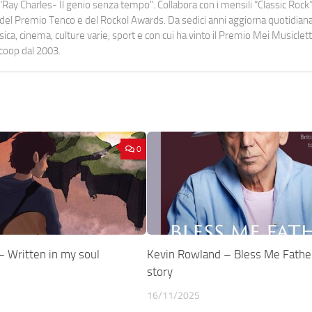
Ray Charles- Il genio senza tempo". Collabora con i mensili “Classic Rock”,
urati del Premio Tenco e del Rockol Awards. Da sedici anni aggiorna quotidia
a, cinema, culture varie, sport e con cui ha vinto il Premio Mei Musiclett
ocoop dal 2003.
0
Written in my soul
Kevin Rowland – Bless Me Father:
story
16/11/2025