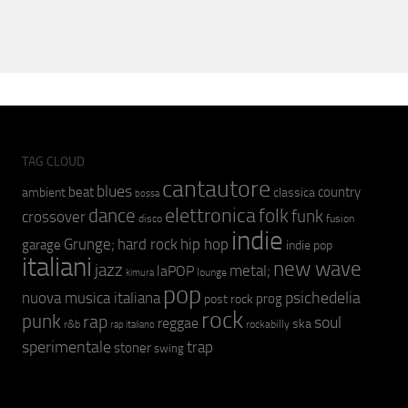
TAG CLOUD
cantautore
blues
beat
country
ambient
classica
bossa
elettronica
dance
folk
funk
crossover
fusion
disco
indie
hip hop
Grunge;
hard rock
garage
indie pop
italiani
new wave
jazz
metal;
laPOP
lounge
kimura
pop
psichedelia
nuova musica italiana
prog
post rock
rock
punk
rap
soul
reggae
ska
r&b
rockabilly
rap italiano
sperimentale
trap
stoner
swing