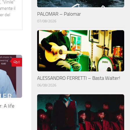
 "Vinile"
namente il
PALOMAR – Palomar
er del
07/08/2026
0
ALESSANDRO FERRETTI – Basta Walter!
06/08/2026
 A life