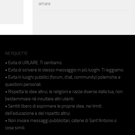
amare
NETIQUETTE
• Evita di URLARE. Ti sentiamo.
• Evita di scrivere lo stesso messaggio in più luoghi. Ti leggiamo.
• Evita in luoghi pubblici (forum, chat, community) polemiche e
questioni personali.
• Rispetta le idee altrui, le religioni e razze diverse dalla tua, non
bestemmiare né insultare altri utenti.
• Sentiti libero di esprimere le proprie idee, nei limiti
dell'educazione e del rispetto altrui.
• Non inviare messaggi pubblicitari, catene di Sant'Antonio o
cose simili.