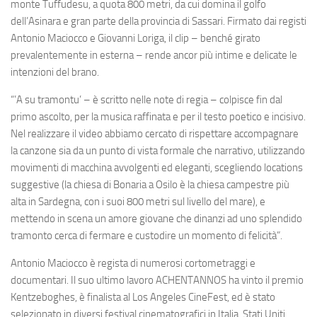
monte Tuffudesu, a quota 800 metri, da cui domina il golfo
dell’Asinara e gran parte della provincia di Sassari. Firmato dai registi
Antonio Maciocco e Giovanni Loriga, il clip – benché girato
prevalentemente in esterna – rende ancor più intime e delicate le
intenzioni del brano.
“’A su tramontu’ – è scritto nelle note di regia – colpisce fin dal
primo ascolto, per la musica raffinata e per il testo poetico e incisivo.
Nel realizzare il video abbiamo cercato di rispettare accompagnare
la canzone sia da un punto di vista formale che narrativo, utilizzando
movimenti di macchina avvolgenti ed eleganti, scegliendo locations
suggestive (la chiesa di Bonaria a Osilo è la chiesa campestre più
alta in Sardegna, con i suoi 800 metri sul livello del mare), e
mettendo in scena un amore giovane che dinanzi ad uno splendido
tramonto cerca di fermare e custodire un momento di felicità”.
Antonio Maciocco
è regista di numerosi cortometraggi e
documentari. Il suo ultimo lavoro ACHENTANNOS ha vinto il premio
Kentzeboghes, è finalista al Los Angeles CineFest, ed è stato
selezionato in diversi festival cinematografici in Italia, Stati Uniti,