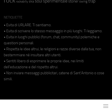
rock
soul
sperimentale
trap
stoner
ska
swing
rockabilly
NETIQUETTE
• Evita di URLARE. Ti sentiamo.
• Evita di scrivere lo stesso messaggio in più luoghi. Ti leggiamo.
• Evita in luoghi pubblici (forum, chat, community) polemiche e
questioni personali.
• Rispetta le idee altrui, le religioni e razze diverse dalla tua, non
bestemmiare né insultare altri utenti.
• Sentiti libero di esprimere le proprie idee, nei limiti
dell'educazione e del rispetto altrui.
• Non inviare messaggi pubblicitari, catene di Sant'Antonio o cose
simili.