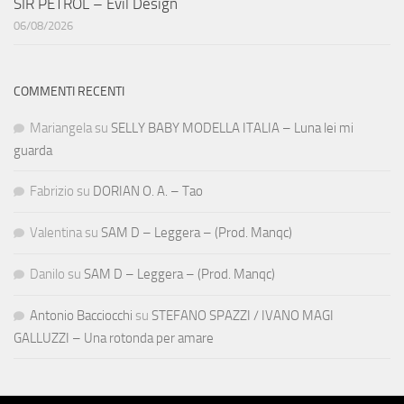
SIR PETROL – Evil Design
06/08/2026
COMMENTI RECENTI
Mariangela
su
SELLY BABY MODELLA ITALIA – Luna lei mi
guarda
Fabrizio
su
DORIAN O. A. – Tao
Valentina
su
SAM D – Leggera – (Prod. Manqc)
Danilo
su
SAM D – Leggera – (Prod. Manqc)
Antonio Bacciocchi
su
STEFANO SPAZZI / IVANO MAGI
GALLUZZI – Una rotonda per amare