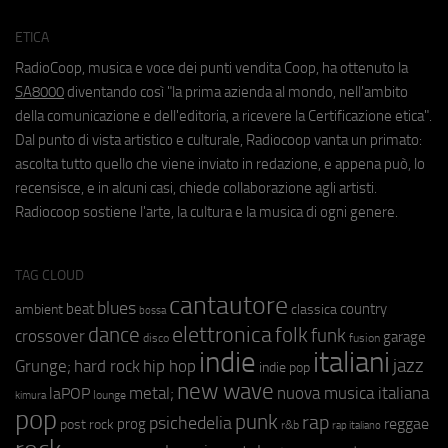
ETICA
RadioCoop, musica e voce dei punti vendita Coop, ha ottenuto la
SA8000
diventando così "la prima azienda al mondo, nell'ambito
della comunicazione e dell'editoria, a ricevere la Certificazione etica".
Dal punto di vista artistico e culturale, Radiocoop vanta un primato:
ascolta tutto quello che viene inviato in redazione, e appena può, lo
recensisce, e in alcuni casi, chiede collaborazione agli artisti.
Radiocoop sostiene l'arte, la cultura e la musica di ogni genere.
TAG CLOUD
cantautore
blues
beat
country
ambient
classica
bossa
elettronica
dance
folk
funk
crossover
garage
fusion
disco
indie
italiani
jazz
hip hop
Grunge;
hard rock
indie pop
new wave
metal;
nuova musica italiana
laPOP
lounge
kimura
pop
punk
rap
psichedelia
reggae
prog
post rock
r&b
rap italiano