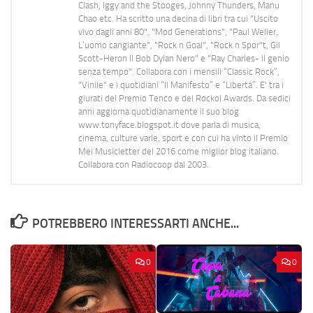
Clash, Iggy and the Stooges, Johnny Thunders, Manu
Chao etc. Ha scritto una decina di libri tra cui "Uscito
vivo dagli anni 80", "Mod Generations", "Paul Weller,
L’uomo cangiante", "Rock n Goal", "Rock n Spor"t, Gil
Scott-Heron Il Bob Dylan Nero" e "Ray Charles- Il genio
senza tempo". Collabora con i mensili “Classic Rock”,
"Vinile" e i quotidiani “Il Manifesto” e “Libertà”. E' tra i
giurati del Premio Tenco e del Rockol Awards. Da sedici
anni aggiorna quotidianamente il suo blog
www.tonyface.blogspot.it dove parla di musica,
cinema, culture varie, sport e con cui ha vinto il Premio
Mei Musicletter del 2016 come miglior blog italiano.
Collabora con Radiocoop dal 2003.
POTREBBERO INTERESSARTI ANCHE...
0
0