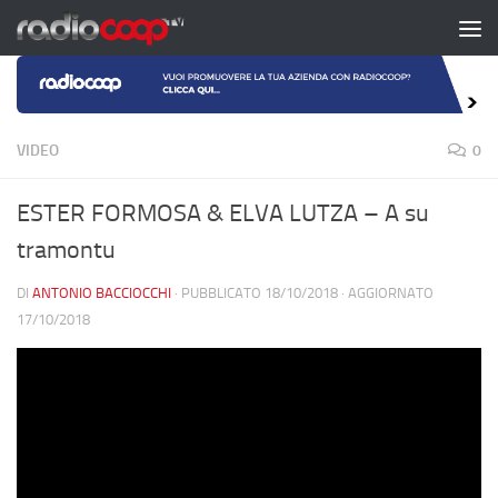
Salta al contenuto
VIDEO
0
ESTER FORMOSA & ELVA LUTZA – A su
tramontu
DI
ANTONIO BACCIOCCHI
· PUBBLICATO
18/10/2018
· AGGIORNATO
17/10/2018