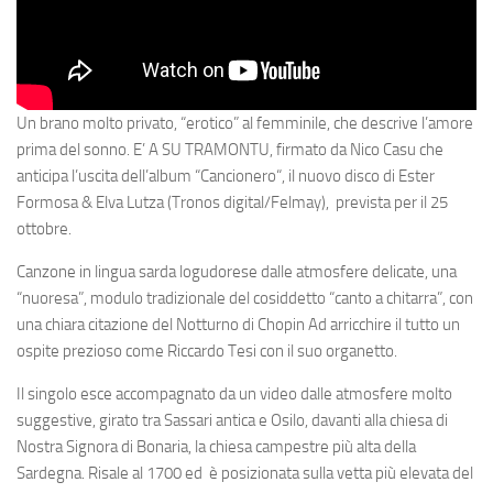
Un brano molto privato, “erotico” al femminile, che descrive l’amore
prima del sonno. E’
A SU TRAMONTU
, firmato da Nico Casu che
anticipa l’uscita dell’album “
Cancionero
“, il nuovo disco di
Ester
Formosa & Elva Lutza
(Tronos digital/Felmay), prevista per il 25
ottobre.
Canzone in lingua sarda logudorese dalle atmosfere delicate, una
“nuoresa”, modulo tradizionale del cosiddetto “canto a chitarra”, con
una chiara citazione del Notturno di Chopin Ad arricchire il tutto un
ospite prezioso come Riccardo Tesi con il suo organetto.
Il singolo esce accompagnato da un video dalle atmosfere molto
suggestive, girato tra Sassari antica e Osilo, davanti alla chiesa di
Nostra Signora di Bonaria, la chiesa campestre più alta della
Sardegna. Risale al 1700 ed è posizionata sulla vetta più elevata del