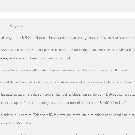
Biografia
a al progetto
IN3PIDO
, definito scherzosamente dai protagonisti un “toy-rock senza pretese
basso
iniziano nel 2015 il loro percorso musicale suonando un po’ ovunque in provincia di V
, eseguendo cover di brani più o meno conosciuti.
e nasca dalla fusione delle quattro diverse anime artistiche dei componenti della band.
o portato, nell’arco di pochi mesi, alla realizzazione del primo album degli In3pido: “
Brexit
”
sciato contaminare da stili diversi: dal rock al blues, passando per il brit-pop con un pizz
e “Wake up girl” si contrappongono alla carica rock di brani come “Brexit” e “Jet Lag”.
ioniero” e l’energica “Schiaparelli”, ispirata, nel testo, dalla missione conclusosi con lo sc
onda dell’ESA su Marte.