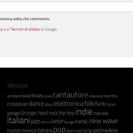
prossima volta che commento.
cy
e ai
Termini di utilizzo
di Google.
TAG CLOUD
cantautore
blues
beat
country
ambient
classica
bossa
elettronica
dance
folk
funk
crossover
fusion
disco
indie
hip hop
Grunge;
hard rock
garage
indie pop
italiani
new wave
jazz
metal;
laPOP
lounge
kimura
pop
psichedelia
nuova musica italiana
prog
post rock