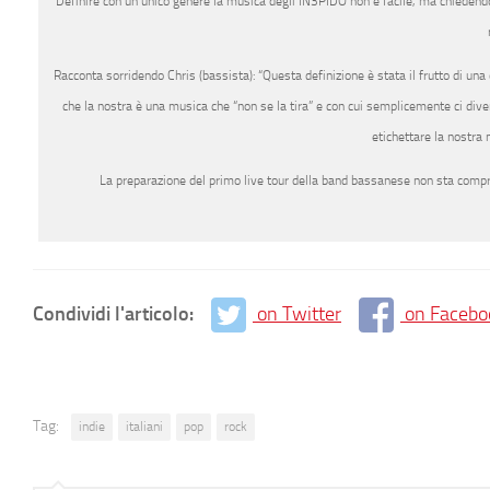
Definire con un unico genere la musica degli IN3PIDO non è facile, ma chiedendo 
Racconta sorridendo Chris (bassista): “Questa definizione è stata il frutto di una
che la nostra è una musica che “non se la tira” e con cui semplicemente ci dive
etichettare la nostra 
La preparazione del primo live tour della band bassanese non sta compro
Condividi l'articolo:
on Twitter
on Facebo
Tag:
indie
italiani
pop
rock