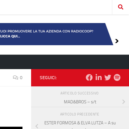
0
SEGUICI:
ARTICOLO SUCCESSIVO
MAD&BROS – s/t
ARTICOLO PRECEDENTE
ESTER FORMOSA & ELVA LUTZA – A su