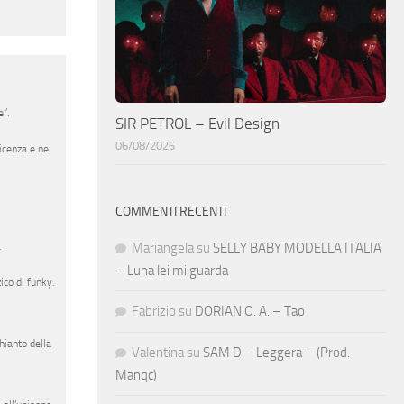
”.
SIR PETROL – Evil Design
06/08/2026
icenza e nel
COMMENTI RECENTI
Mariangela
su
SELLY BABY MODELLA ITALIA
.
– Luna lei mi guarda
ico di funky.
Fabrizio
su
DORIAN O. A. – Tao
hianto della
Valentina
su
SAM D – Leggera – (Prod.
Manqc)