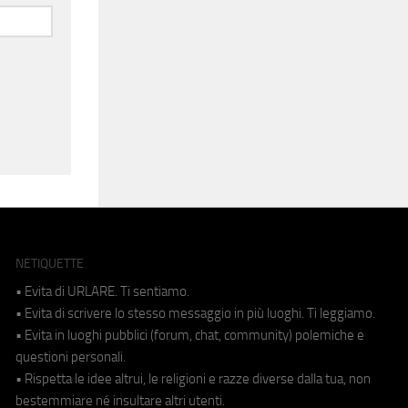
NETIQUETTE
• Evita di URLARE. Ti sentiamo.
• Evita di scrivere lo stesso messaggio in più luoghi. Ti leggiamo.
• Evita in luoghi pubblici (forum, chat, community) polemiche e
questioni personali.
• Rispetta le idee altrui, le religioni e razze diverse dalla tua, non
bestemmiare né insultare altri utenti.