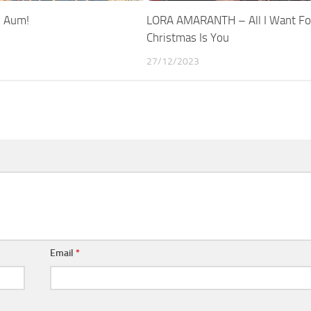
 Aum!
LORA AMARANTH – All I Want Fo
Christmas Is You
27/12/2023
Email
*