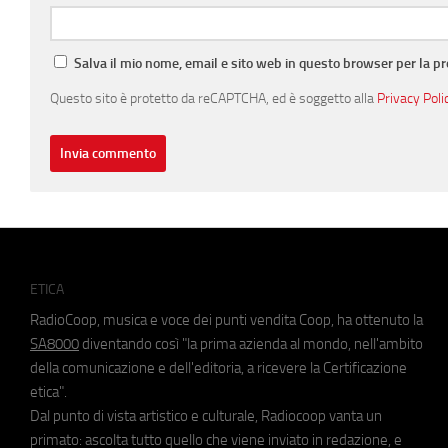
Salva il mio nome, email e sito web in questo browser per la 
Questo sito è protetto da reCAPTCHA, ed è soggetto alla
Privacy Poli
ETICA
RadioCoop, musica e voce dei punti vendita Coop, ha ottenuto la
SA8000
diventando così "la prima azienda al mondo, nell'ambito
della comunicazione e dell'editoria, a ricevere la Certificazione
etica".
Dal punto di vista artistico e culturale, Radiocoop vanta un
primato: ascolta tutto quello che viene inviato in redazione, e