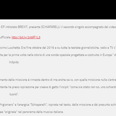
 EP intitolato BREXIT
, presenta
SCHIAPARELLI
il secondo singolo accompagnato dal videocl
ufficiale:
http://bit.ly/2pWP1L3
simo Lucchetta
. Era fine ottobre del 2016 e su tutte le testate giornalistiche, radio e TV c
 per la prima volta nella storia di una sonda spaziale progettata e costruita in Europa.”
d
In3pido.
imento della missione è rimasta dentro di me anche se io, con quella missione nulla c’entra
l cantante ha preso ispirazione per creare di getto l’incipit: “come sia stato non so, uno schia
tuonò”.
igioniero” e l’energica “Schiaparelli”, ispirata nel testo, dalla missione e dal presunto sch
ea “originale” nel panorama della musica italiana.