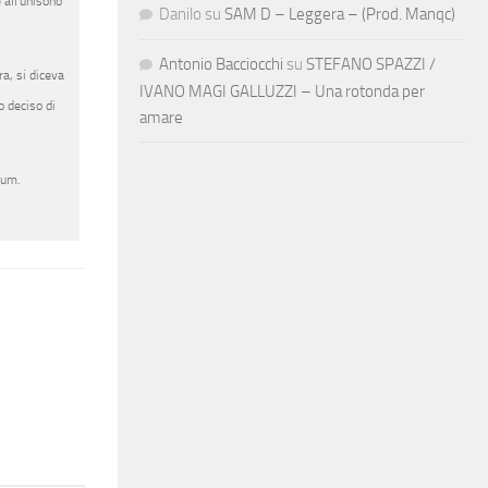
 all’unisono
Danilo
su
SAM D – Leggera – (Prod. Manqc)
Antonio Bacciocchi
su
STEFANO SPAZZI /
ra, si diceva
IVANO MAGI GALLUZZI – Una rotonda per
o deciso di
amare
bum.