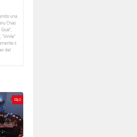
idendo una
Manu Chao
 Goal",
 "Vinile"
namente il
er del
0