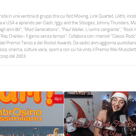
ista in una ventina di gruppi (tra cui Not Moving, Link Quartet, Lilith), inc
uropa e USA e aprendo per Clash, Iggy and the Stooges, Johnny Thunders, 
o dagli anni 80", "Mod Generations", "Paul Weller, L’uomo cangiante", "Rock n
Ray Charles- Il genio senza tempo". Collabora con i mensili “Classic Rock”,
urati del Premio Tenco e del Rockol Awards. Da sedici anni aggiorna quotidia
a, cinema, culture varie, sport e con cui ha vinto il Premio Mei Musiclett
ocoop dal 2003.
0