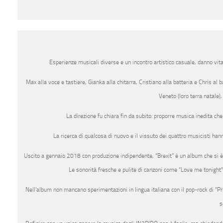
Esperienze musicali diverse e un incontro artistico casuale, danno vit
Max alla voce e tastiere, Gianka alla chitarra, Cristiano alla batteria e Chris al 
Veneto (loro terra natale)
La direzione fu chiara fin da subito: proporre musica inedita ch
La ricerca di qualcosa di nuovo e il vissuto dei quattro musicisti hann
Uscito a gennaio 2018 con produzione indipendente, “Brexit” è un album che si è la
Le sonorità fresche e pulite di canzoni come “Love me tonight” 
Nell’album non mancano sperimentazioni in lingua italiana con il pop-rock di “Prig
s