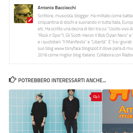
Antonio Bacciocchi
Scrittore, musicista, blogger. Ha militato come batter
cinquantina di dischi e suonando in tutta Italia, E
etc. Ha scritto una decina di libri tra cui "Uscito viv
"Rock n Spor"t, Gil Scott-Heron Il Bob Dylan Nero" e "
e i quotidiani “Il Manifesto” e “Libertà”. E' tra i gi
suo blog www.tonyface.blogspot.it dove parla di music
2016 come miglior blog italiano. Collabora con Radi
POTREBBERO INTERESSARTI ANCHE...
0