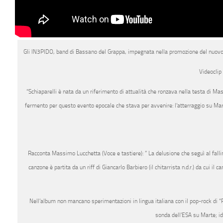
Gli
IN3PIDO
, band di Bassano del Grappa, impegnata nella promozione del
nuovo
Videoclip 
“
Schiaparelli
è nata da un riferimento di attualità che ronzava nella testa di
Mas
fermento per questo evento epocale che stava per avvenire: l’atterraggio su Marte
Racconta Massimo Lucchetta
(Voce e tastiere):
” La delusione che seguì al fall
canzone è partita da un riff di
Giancarlo Barbiero
(il chitarrista n.d.r.) da cui i
Nell’album
non mancano sperimentazioni in lingua italiana con il pop-rock di “Pr
sonda dell’ESA su Marte; id