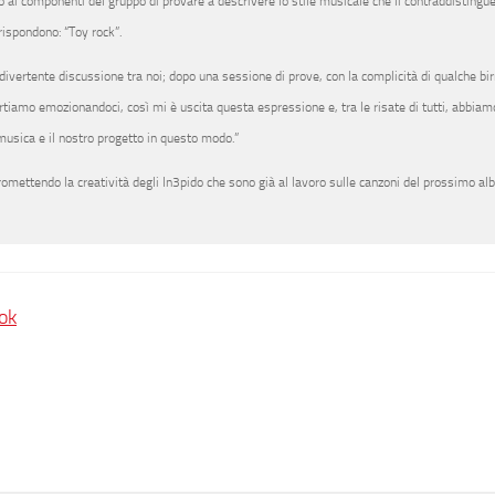
ai componenti del gruppo di provare a descrivere lo stile musicale che li contraddistingue
rispondono: “Toy rock”.
 divertente discussione tra noi; dopo una sessione di prove, con la complicità di qualche bir
rtiamo emozionandoci, così mi è uscita questa espressione e, tra le risate di tutti, abbiam
musica e il nostro progetto in questo modo.”
mettendo la creatività degli In3pido che sono già al lavoro sulle canzoni del prossimo al
ok