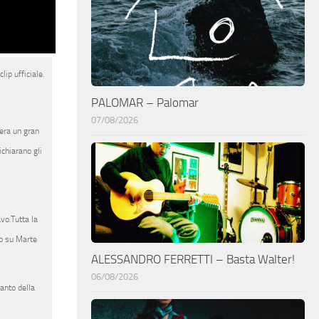
ip ufficiale.
PALOMAR – Palomar
07/08/2026
’era un gran
ichiarano gli
vo.Tutta la
nto su Marte
ALESSANDRO FERRETTI – Basta Walter!
06/08/2026
ianto della