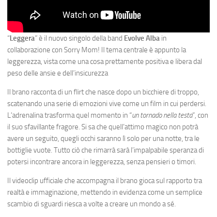
“
Leggera
” è il nuovo singolo della band
Evolve Alba
in
collaborazione con Sorry Mom! Il tema centrale è appunto la
leggerezza, vista come una cosa prettamente positiva e libera dal
peso delle ansie e dell’insicurezza
Il brano racconta di un flirt che nasce dopo un bicchiere di troppo,
scatenando una serie di emozioni vive come un film in cui perdersi.
L’adrenalina trasforma quel momento in “
un tornado nella testa
”, con
il suo sfavillante fragore. Si sa che quell’attimo magico non potrà
avere un seguito, quegli occhi saranno lì solo per una notte, tra le
bottiglie vuote. Tutto ciò che rimarrà sarà l’impalpabile speranza di
potersi incontrare ancora in leggerezza, senza pensieri o timori.
Il videoclip ufficiale che accompagna il brano gioca sul rapporto tra
realtà e immaginazione, mettendo in evidenza come un semplice
scambio di sguardi riesca a volte a creare un mondo a sé.