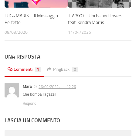
LUCA MARIS – # Messaggio
TIWAYO – Unchained Lovers
Perfetto
feat. Kendra Morris
08/03/2020
11/04/2026
UNA RISPOSTA
Commenti
1
Pingback
0
Mara
26/02/2022 alle 12:26
Che bomba ragazzi!
Rispondi
LASCIA UN COMMENTO