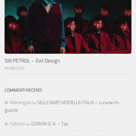
SIR PETROL – Evil Design
06/08/2026
COMMENTI RECENTI
Mariangela
su
SELLY BABY MODELLA ITALIA – Luna lei mi
guarda
Fabrizio
su
DORIAN O. A. – Tao