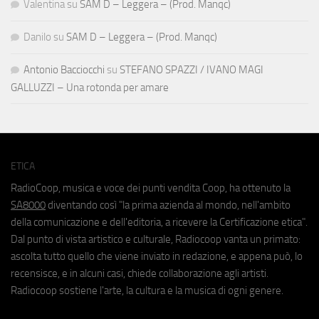
Valentina
su
SAM D – Leggera – (Prod. Manqc)
Danilo
su
SAM D – Leggera – (Prod. Manqc)
Antonio Bacciocchi
su
STEFANO SPAZZI / IVANO MAGI
GALLUZZI – Una rotonda per amare
ETICA
RadioCoop, musica e voce dei punti vendita Coop, ha ottenuto la
SA8000
diventando così "la prima azienda al mondo, nell'ambito
della comunicazione e dell'editoria, a ricevere la Certificazione etica".
Dal punto di vista artistico e culturale, Radiocoop vanta un primato:
ascolta tutto quello che viene inviato in redazione, e appena può, lo
recensisce, e in alcuni casi, chiede collaborazione agli artisti.
Radiocoop sostiene l'arte, la cultura e la musica di ogni genere.