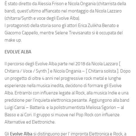
È stato diretto da Alessia Frison e Nicola Ongania (chitarrista della
band), quest’ultimo affiancato nel montaggio da Nicola Lazzaro
(chitarra/Synth e voce degli Evolve Alba).
I protagonisti della storia sono gli attori Erica Zulikha Benato e
Giacomo Cappello, mentre Selene Trevisanato si è occupata del
make up.
EVOLVE ALBA
Il percorso degli Evolve Alba parte nel 2018 da Nicola Lazzaro [
Chitarra / Voce / Synth ] e Nicola Ongania – [ Chitarra solista ]. Dopo
un progetto di oltre 4 anni nel progressive rock metal e lunghe
esperienze nella musica inedita, decidono di formare gli Evolve
Alba. Entrambi con influenze legate al Rock, alla musica Indie e una
predizione per l’inquieta elettronica pesante. Aggiungono alla band
Luigi Carrai – Batteria e la polistrumentista Melissa Sgorlon – al
Basso e ai Cori. Il gruppo si muove nel Pop Rock con influenze
Alternative ed Elettroniche.
Gli
Evolve Alba
si distinguono per l’ impronta Elettronica e Rock, a