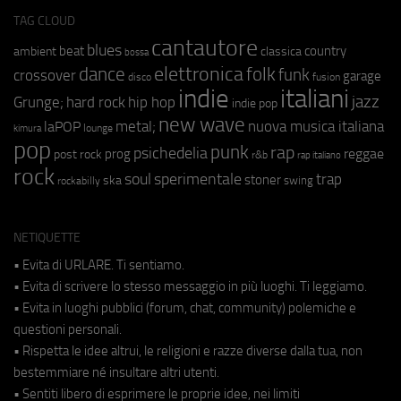
TAG CLOUD
cantautore
blues
beat
country
ambient
classica
bossa
elettronica
dance
folk
funk
crossover
garage
fusion
disco
indie
italiani
jazz
hip hop
Grunge;
hard rock
indie pop
new wave
metal;
nuova musica italiana
laPOP
lounge
kimura
pop
punk
rap
psichedelia
reggae
prog
post rock
r&b
rap italiano
rock
soul
sperimentale
trap
stoner
ska
swing
rockabilly
NETIQUETTE
• Evita di URLARE. Ti sentiamo.
• Evita di scrivere lo stesso messaggio in più luoghi. Ti leggiamo.
• Evita in luoghi pubblici (forum, chat, community) polemiche e
questioni personali.
• Rispetta le idee altrui, le religioni e razze diverse dalla tua, non
bestemmiare né insultare altri utenti.
• Sentiti libero di esprimere le proprie idee, nei limiti