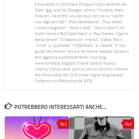
e suonando in tutta Italia, Europa e USA e aprendo per
Clash, Iggy and the Stooges, Johnny Thunders, Manu
Chao etc. Ha scritto una decina di libri tra cui "Uscito
vivo dagli anni 80", "Mod Generations", "Paul Weller,
L’uomo cangiante", "Rock n Goal", "Rock n Spor"t, Gil
Scott-Heron Il Bob Dylan Nero" e "Ray Charles- Il genio
senza tempo". Collabora con i mensili “Classic Rock”,
"Vinile" e i quotidiani “Il Manifesto” e “Libertà”. E' tra i
giurati del Premio Tenco e del Rockol Awards. Da sedici
anni aggiorna quotidianamente il suo blog
www.tonyface.blogspot.it dove parla di musica,
cinema, culture varie, sport e con cui ha vinto il Premio
Mei Musicletter del 2016 come miglior blog italiano.
Collabora con Radiocoop dal 2003.
POTREBBERO INTERESSARTI ANCHE...
2
0