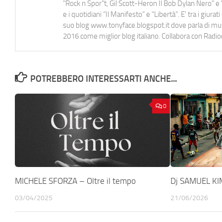
"Rock n Spor"t, Gil Scott-Heron Il Bob Dylan Nero" e "
e i quotidiani “Il Manifesto” e “Libertà”. E' tra i gi
suo blog www.tonyface.blogspot.it dove parla di music
2016 come miglior blog italiano. Collabora con Radi
POTREBBERO INTERESSARTI ANCHE...
0
MICHELE SFORZA – Oltre il tempo
Dj SAMUEL KI
03/04/2025
21/06/2026