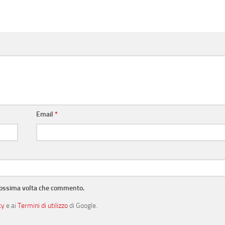
Email
*
prossima volta che commento.
cy
e ai
Termini di utilizzo
di Google.