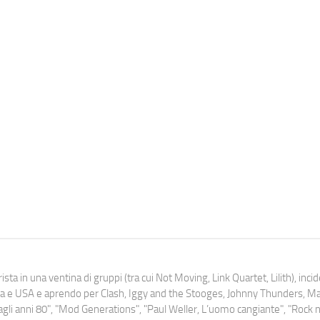
ista in una ventina di gruppi (tra cui Not Moving, Link Quartet, Lilith), inc
uropa e USA e aprendo per Clash, Iggy and the Stooges, Johnny Thunders, 
o dagli anni 80", "Mod Generations", "Paul Weller, L’uomo cangiante", "Rock n