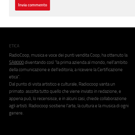
ETICA
RadioCoop, musica e voce dei punti vendita Coop, ha ottenuto la
SA8000
diventando così "la prima azienda al mondo, nell'ambito
della comunicazione e dell'editoria, a ricevere la Certificazione
etica".
Dal punto di vista artistico e culturale, Radiocoop vanta un
primato: ascolta tutto quello che viene inviato in redazione, e
appena può, lo recensisce, e in alcuni casi, chiede collaborazione
agli artisti. Radiocoop sostiene l'arte, la cultura e la musica di ogni
genere.