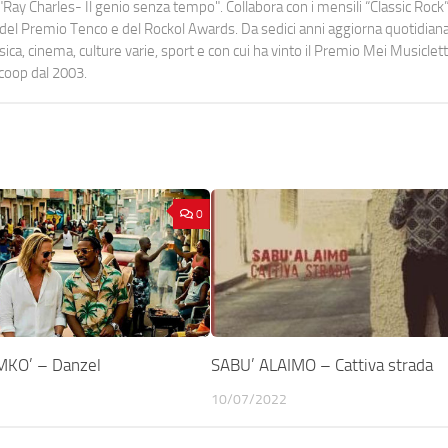
Ray Charles- Il genio senza tempo". Collabora con i mensili “Classic Rock”,
urati del Premio Tenco e del Rockol Awards. Da sedici anni aggiorna quotidia
a, cinema, culture varie, sport e con cui ha vinto il Premio Mei Musiclett
ocoop dal 2003.
0
MKO’ – Danzel
SABU’ ALAIMO – Cattiva strada
10/07/2022