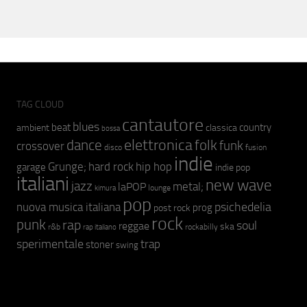
TAG CLOUD
cantautore
blues
beat
country
ambient
classica
bossa
elettronica
dance
folk
funk
crossover
fusion
disco
indie
hip hop
Grunge;
hard rock
garage
indie pop
italiani
new wave
jazz
metal;
laPOP
lounge
kimura
pop
psichedelia
nuova musica italiana
prog
post rock
rock
punk
rap
soul
reggae
ska
r&b
rockabilly
rap italiano
sperimentale
trap
stoner
swing