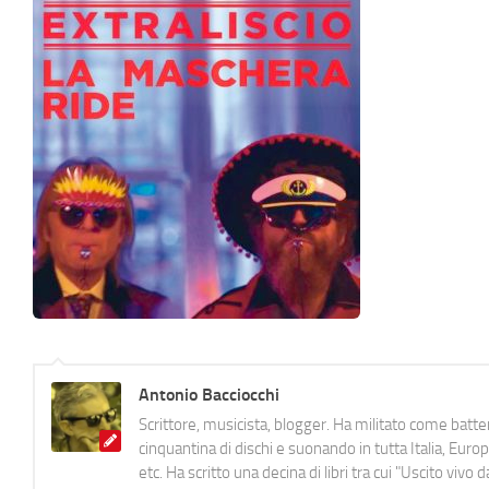
Antonio Bacciocchi
Scrittore, musicista, blogger. Ha militato come batter
cinquantina di dischi e suonando in tutta Italia, E
etc. Ha scritto una decina di libri tra cui "Uscito viv