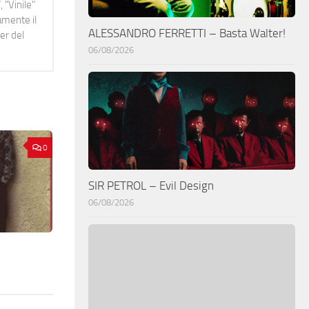
 "Vinile"
namente il
ALESSANDRO FERRETTI – Basta Walter!
er del
06/08/2026
0
SIR PETROL – Evil Design
06/08/2026