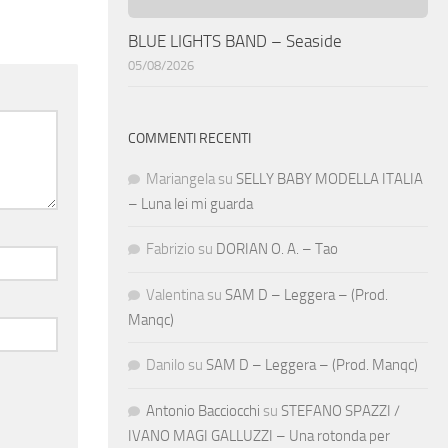
BLUE LIGHTS BAND – Seaside
05/08/2026
COMMENTI RECENTI
Mariangela
su
SELLY BABY MODELLA ITALIA
– Luna lei mi guarda
Fabrizio
su
DORIAN O. A. – Tao
Valentina
su
SAM D – Leggera – (Prod.
Manqc)
Danilo
su
SAM D – Leggera – (Prod. Manqc)
Antonio Bacciocchi
su
STEFANO SPAZZI /
IVANO MAGI GALLUZZI – Una rotonda per