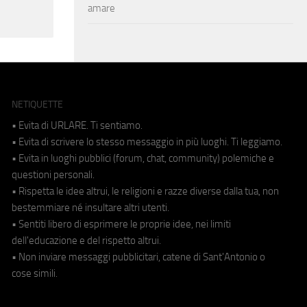
amare
NETIQUETTE
• Evita di URLARE. Ti sentiamo.
• Evita di scrivere lo stesso messaggio in più luoghi. Ti leggiamo.
• Evita in luoghi pubblici (forum, chat, community) polemiche e
questioni personali.
• Rispetta le idee altrui, le religioni e razze diverse dalla tua, non
bestemmiare né insultare altri utenti.
• Sentiti libero di esprimere le proprie idee, nei limiti
dell'educazione e del rispetto altrui.
• Non inviare messaggi pubblicitari, catene di Sant'Antonio o
cose simili.