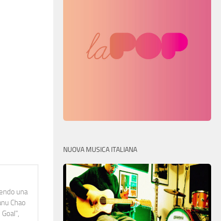
NUOVA MUSICA ITALIANA
idendo una
Manu Chao
 Goal",