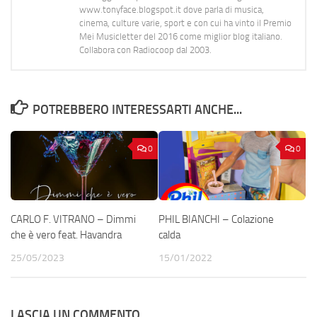
www.tonyface.blogspot.it dove parla di musica,
cinema, culture varie, sport e con cui ha vinto il Premio
Mei Musicletter del 2016 come miglior blog italiano.
Collabora con Radiocoop dal 2003.
POTREBBERO INTERESSARTI ANCHE...
0
0
CARLO F. VITRANO – Dimmi
PHIL BIANCHI – Colazione
che è vero feat. Havandra
calda
25/05/2023
15/01/2022
LASCIA UN COMMENTO