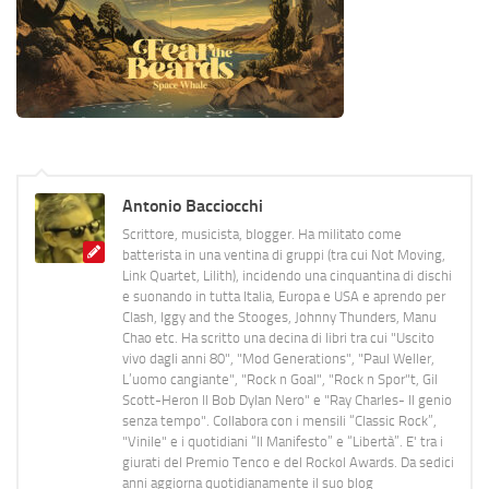
Antonio Bacciocchi
Scrittore, musicista, blogger. Ha militato come
batterista in una ventina di gruppi (tra cui Not Moving,
Link Quartet, Lilith), incidendo una cinquantina di dischi
e suonando in tutta Italia, Europa e USA e aprendo per
Clash, Iggy and the Stooges, Johnny Thunders, Manu
Chao etc. Ha scritto una decina di libri tra cui "Uscito
vivo dagli anni 80", "Mod Generations", "Paul Weller,
L’uomo cangiante", "Rock n Goal", "Rock n Spor"t, Gil
Scott-Heron Il Bob Dylan Nero" e "Ray Charles- Il genio
senza tempo". Collabora con i mensili “Classic Rock”,
"Vinile" e i quotidiani “Il Manifesto” e “Libertà”. E' tra i
giurati del Premio Tenco e del Rockol Awards. Da sedici
anni aggiorna quotidianamente il suo blog