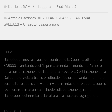
Danilo
su
SAM D – Leggera – (Prod. Manqc)
Antonio Bacciocchi
su
STEFANO SPAZZI / IVANO MAGI
GALLUZZI – Una rotonda per amare
ETICA
RadioCoop, musica e voce dei punti vendita Coop, ha ottenuto la
SA8000
diventando così "la prima azienda al mondo, nell'ambito
della comunicazione e dell'editoria, a ricevere la Certificazione etica".
Dal punto di vista artistico e culturale, Radiocoop vanta un primato:
ascolta tutto quello che viene inviato in redazione, e appena può, lo
recensisce, e in alcuni casi, chiede collaborazione agli artisti.
Radiocoop sostiene l'arte, la cultura e la musica di ogni genere.
TAG CLOUD