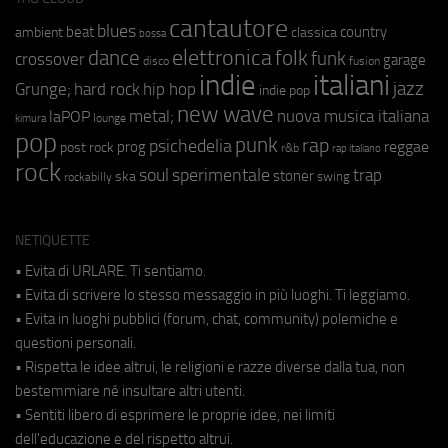
cantautore
blues
beat
country
ambient
classica
bossa
elettronica
dance
folk
funk
crossover
garage
fusion
disco
indie
italiani
jazz
hip hop
Grunge;
hard rock
indie pop
new wave
metal;
nuova musica italiana
laPOP
lounge
kimura
pop
punk
rap
psichedelia
reggae
prog
post rock
r&b
rap italiano
rock
soul
sperimentale
trap
stoner
ska
swing
rockabilly
NETIQUETTE
• Evita di URLARE. Ti sentiamo.
• Evita di scrivere lo stesso messaggio in più luoghi. Ti leggiamo.
• Evita in luoghi pubblici (forum, chat, community) polemiche e
questioni personali.
• Rispetta le idee altrui, le religioni e razze diverse dalla tua, non
bestemmiare né insultare altri utenti.
• Sentiti libero di esprimere le proprie idee, nei limiti
dell'educazione e del rispetto altrui.