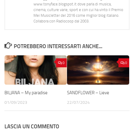
www.tonyface.blogspot.it dove parla di musica,
cinema, culture varie, sport e con cui ha vinto il Premio
Mei Musicletter del 2016 come miglior blog italiano.
Collabora con Radiocoop dal 2003.
POTREBBERO INTERESSARTI ANCHE...
0
0
BILJANA – My paradise
SANDFLOWER – Lieve
01/09/2023
22/07/2024
LASCIA UN COMMENTO