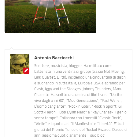
Antonio Bacciocchi
Scrittore, musicista, blogger. Ha militato come
batterista in una ventina di gruppi (tra cui Not Moving,
Link Quartet, Lilith), incidendo una cinquantina di dischi
e suonando in tutta Italia, Europa e USA e aprendo per
Clash, Iggy and the Stooges, Johnny Thunders, Manu
Chao etc. Ha scritto una decina di libri tra cui "Uscito
vivo dagli anni 80", "Mod Generations", "Paul Weller,
L’uomo cangiante", "Rock n Goal", "Rock n Spor"t, Gil
Scott-Heron Il Bob Dylan Nero" e "Ray Charles- Il genio
senza tempo". Collabora con i mensili “Classic Rock”,
"Vinile" e i quotidiani “Il Manifesto” e “Libertà”. E' tra i
giurati del Premio Tenco e del Rockol Awards. Da sedici
anni aggiorna quotidianamente il suo blog