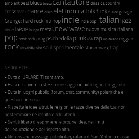
cantautore
blues
beat
country
ambient
classica
bossa
elettronica
dance
folk
funk
crossover
garage
fusion
disco
indie
italiani
jazz
hip hop
Grunge;
hard rock
indie pop
new wave
metal;
nuova musica italiana
laPOP
lounge
kimura
pop
punk
rap
psichedelia
reggae
prog
post rock
r&b
rap italiano
rock
soul
sperimentale
trap
stoner
ska
swing
rockabilly
NETIQUETTE
• Evita di URLARE. Ti sentiamo.
• Evita di scrivere lo stesso messaggio in più luoghi. Ti leggiamo.
• Evita in luoghi pubblici (forum, chat, community) polemiche e
questioni personali.
• Rispetta le idee altrui, le religioni e razze diverse dalla tua, non
bestemmiare né insultare altri utenti.
• Sentiti libero di esprimere le proprie idee, nei limiti
dell'educazione e del rispetto altrui.
• Non inviare messaggi pubblicitari, catene di Sant'Antonio o cose