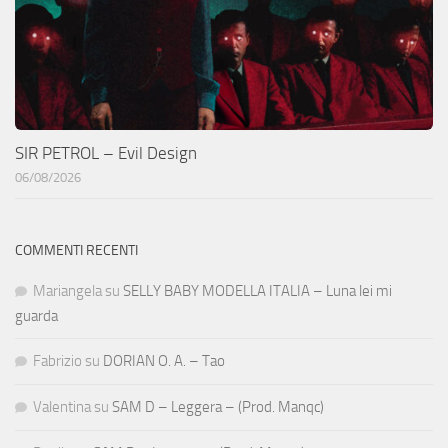
SIR PETROL – Evil Design
06/08/2026
COMMENTI RECENTI
Mariangela
su
SELLY BABY MODELLA ITALIA – Luna lei mi
guarda
Fabrizio
su
DORIAN O. A. – Tao
Valentina
su
SAM D – Leggera – (Prod. Manqc)