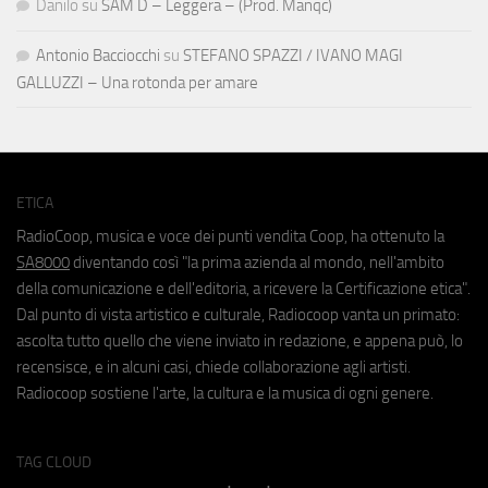
Danilo
su
SAM D – Leggera – (Prod. Manqc)
Antonio Bacciocchi
su
STEFANO SPAZZI / IVANO MAGI
GALLUZZI – Una rotonda per amare
ETICA
RadioCoop, musica e voce dei punti vendita Coop, ha ottenuto la
SA8000
diventando così "la prima azienda al mondo, nell'ambito
della comunicazione e dell'editoria, a ricevere la Certificazione etica".
Dal punto di vista artistico e culturale, Radiocoop vanta un primato:
ascolta tutto quello che viene inviato in redazione, e appena può, lo
recensisce, e in alcuni casi, chiede collaborazione agli artisti.
Radiocoop sostiene l'arte, la cultura e la musica di ogni genere.
TAG CLOUD