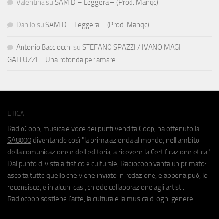
Valentina
su
SAM D – Leggera – (Prod. Manqc)
Danilo
su
SAM D – Leggera – (Prod. Manqc)
Antonio Bacciocchi
su
STEFANO SPAZZI / IVANO MAGI
GALLUZZI – Una rotonda per amare
ETICA
RadioCoop, musica e voce dei punti vendita Coop, ha ottenuto la
SA8000
diventando così "la prima azienda al mondo, nell'ambito
della comunicazione e dell'editoria, a ricevere la Certificazione etica".
Dal punto di vista artistico e culturale, Radiocoop vanta un primato:
ascolta tutto quello che viene inviato in redazione, e appena può, lo
recensisce, e in alcuni casi, chiede collaborazione agli artisti.
Radiocoop sostiene l'arte, la cultura e la musica di ogni genere.