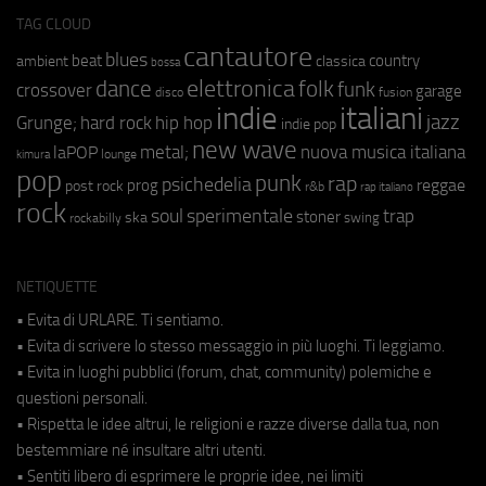
TAG CLOUD
cantautore
blues
beat
country
ambient
classica
bossa
elettronica
dance
folk
funk
crossover
garage
fusion
disco
indie
italiani
jazz
hip hop
Grunge;
hard rock
indie pop
new wave
metal;
nuova musica italiana
laPOP
lounge
kimura
pop
punk
rap
psichedelia
reggae
prog
post rock
r&b
rap italiano
rock
soul
sperimentale
trap
stoner
ska
swing
rockabilly
NETIQUETTE
• Evita di URLARE. Ti sentiamo.
• Evita di scrivere lo stesso messaggio in più luoghi. Ti leggiamo.
• Evita in luoghi pubblici (forum, chat, community) polemiche e
questioni personali.
• Rispetta le idee altrui, le religioni e razze diverse dalla tua, non
bestemmiare né insultare altri utenti.
• Sentiti libero di esprimere le proprie idee, nei limiti