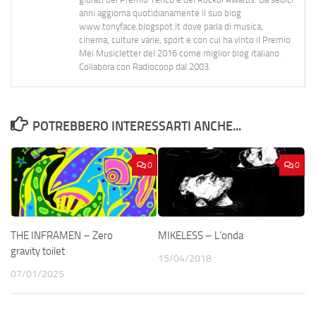
anni aggiorna quotidianamente il suo blog
www.tonyface.blogspot.it dove parla di musica,
cinema, culture varie, sport e con cui ha vinto il Premio
Mei Musicletter del 2016 come miglior blog italiano.
Collabora con Radiocoop dal 2003.
POTREBBERO INTERESSARTI ANCHE...
0
0
THE INFRAMEN – Zero
MIKELESS – L’onda
gravity toilet
15/04/2018
07/01/2025