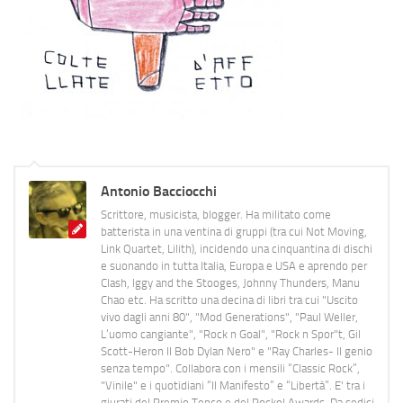
Antonio Bacciocchi
Scrittore, musicista, blogger. Ha militato come
batterista in una ventina di gruppi (tra cui Not Moving,
Link Quartet, Lilith), incidendo una cinquantina di dischi
e suonando in tutta Italia, Europa e USA e aprendo per
Clash, Iggy and the Stooges, Johnny Thunders, Manu
Chao etc. Ha scritto una decina di libri tra cui "Uscito
vivo dagli anni 80", "Mod Generations", "Paul Weller,
L’uomo cangiante", "Rock n Goal", "Rock n Spor"t, Gil
Scott-Heron Il Bob Dylan Nero" e "Ray Charles- Il genio
senza tempo". Collabora con i mensili “Classic Rock”,
"Vinile" e i quotidiani “Il Manifesto” e “Libertà”. E' tra i
giurati del Premio Tenco e del Rockol Awards. Da sedici