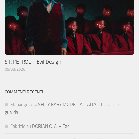
SIR PETROL – Evil Design
06/08/2026
COMMENTI RECENTI
Mariangela
su
SELLY BABY MODELLA ITALIA – Luna lei mi
guarda
Fabrizio
su
DORIAN O. A. – Tao