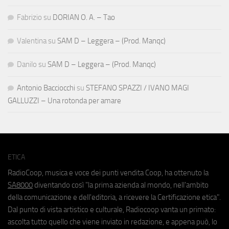
Fabrizio
su
DORIAN O. A. – Tao
Valentina
su
SAM D – Leggera – (Prod. Manqc)
Danilo
su
SAM D – Leggera – (Prod. Manqc)
Antonio Bacciocchi
su
STEFANO SPAZZI / IVANO MAGI
GALLUZZI – Una rotonda per amare
ETICA
RadioCoop, musica e voce dei punti vendita Coop, ha ottenuto la
SA8000
diventando così "la prima azienda al mondo, nell'ambito
della comunicazione e dell'editoria, a ricevere la Certificazione etica".
Dal punto di vista artistico e culturale, Radiocoop vanta un primato:
ascolta tutto quello che viene inviato in redazione, e appena può, lo