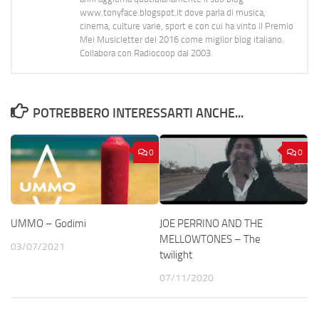
www.tonyface.blogspot.it dove parla di musica,
cinema, culture varie, sport e con cui ha vinto il Premio
Mei Musicletter del 2016 come miglior blog italiano.
Collabora con Radiocoop dal 2003.
POTREBBERO INTERESSARTI ANCHE...
0
0
UMMO – Godimi
JOE PERRINO AND THE
MELLOWTONES – The
03/07/2021
twilight
07/11/2020