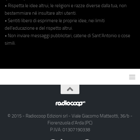
• Rispetta le idee altrui, le religioni e razze diverse dalla tua, non
bestemmiare né insultare altri utenti.
• Sentiti libero di esprimere le proprie idee, nei limiti
dell'educazione e del rispetto altrui.
• Non inviare messaggi pubblicitari, catene di Sant'Antonio o cose
simili.
© 2015 - Radiocoop Edizioni srl - Viale Giacomo Matteotti, 36/b -
Fiorenzuola d'Arda (PC)
P.IVA: 01307190338