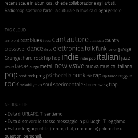
recensisce, e in alcuni casi, chiede collaborazione agli artisti.
Radiocoop sostiene l'arte, la cultura e la musica di ogni genere.
TAG CLOUD
cantautore
blues
beat
country
ambient
classica
bossa
elettronica
dance
folk
funk
crossover
garage
fusion
disco
indie
italiani
jazz
hip hop
Grunge;
hard rock
indie pop
new wave
metal;
nuova musica italiana
laPOP
lounge
kimura
pop
punk
rap
psichedelia
reggae
prog
post rock
r&b
rap italiano
rock
soul
sperimentale
trap
stoner
ska
swing
rockabilly
NETIQUETTE
• Evita di URLARE. Ti sentiamo.
• Evita di scrivere lo stesso messaggio in più luoghi. Ti leggiamo.
• Evita in luoghi pubblici (forum, chat, community) polemiche e
questioni personali.