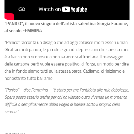
“PANICO”, il nuovo singolo dell’artista salentina Giorgia Faraone,
al secolo FEMMINA.
“Panico” racconta un disagio che ad oggi colpisce molti esseri umani.
Gli attacchi di panico, le piccole e grandi depressioni che spesso chi ci
è a fianco non riconosce o non sa ancora affrontare. Il messaggio
della canzone però vuole essere positivo, di forza, un modo per dire
che in fondo siamo tutti sulla stessa barca. Cadiamo, ci rialziamo e
nonostante tutto balliamo.
“Panico” – dice Femmina – “è stato per me l’antidoto alle mie debolezze.
Spero possa esserlo anche per chi ha vissuto o sta vivendo un momento
difficile o semplicemente abbia voglia di ballare sotto il proprio cielo
sereno.”