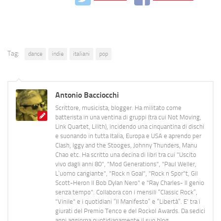
Tag:
dance
indie
italiani
pop
Antonio Bacciocchi
Scrittore, musicista, blogger. Ha militato come
batterista in una ventina di gruppi (tra cui Not Moving,
Link Quartet, Lilith), incidendo una cinquantina di dischi
e suonando in tutta Italia, Europa e USA e aprendo per
Clash, Iggy and the Stooges, Johnny Thunders, Manu
Chao etc. Ha scritto una decina di libri tra cui "Uscito
vivo dagli anni 80", "Mod Generations", "Paul Weller,
L’uomo cangiante", "Rock n Goal", "Rock n Spor"t, Gil
Scott-Heron Il Bob Dylan Nero" e "Ray Charles- Il genio
senza tempo". Collabora con i mensili “Classic Rock”,
"Vinile" e i quotidiani “Il Manifesto” e “Libertà”. E' tra i
giurati del Premio Tenco e del Rockol Awards. Da sedici
anni aggiorna quotidianamente il suo blog